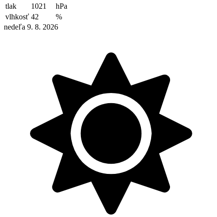
tlak
1021
hPa
vlhkosť
42
%
nedeľa 9. 8. 2026