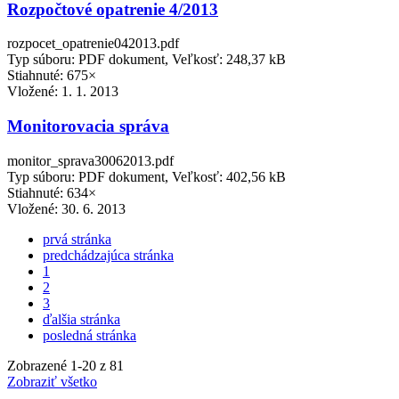
Rozpočtové opatrenie 4/2013
rozpocet_opatrenie042013.pdf
Typ súboru: PDF dokument, Veľkosť: 248,37 kB
Stiahnuté: 675×
Vložené:
1. 1. 2013
Monitorovacia správa
monitor_sprava30062013.pdf
Typ súboru: PDF dokument, Veľkosť: 402,56 kB
Stiahnuté: 634×
Vložené:
30. 6. 2013
prvá stránka
predchádzajúca stránka
1
2
3
ďalšia stránka
posledná stránka
Zobrazené
1
-
20
z 81
Zobraziť všetko