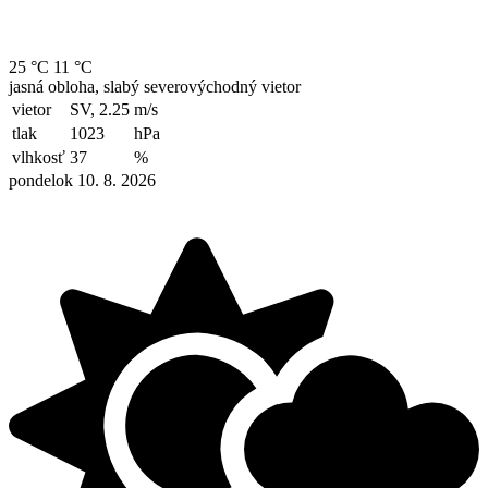
25 °C
11 °C
jasná obloha, slabý severovýchodný vietor
vietor
SV, 2.25
m/s
tlak
1023
hPa
vlhkosť
37
%
pondelok 10. 8. 2026