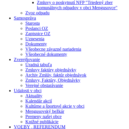
Zmluvy o poskytnutí NFP "Triedený zber
komunálnych odpadov v obci Mengusovce"
Zvoz odpadu
Samospráva
Starosta
Poslanci OZ
Zapisnice OZ
Uznesenia
Dokumenty
Všeobecne závazné nariadenia
Všeobecné dokumenty
Zverejňovanie
Úradná tabuľa
Zmluvy faktúry objednávky
Archiv Zmlúv, faktúr objednávok
Zmluvy, Faktúry, Objednávky
Verejné obstarávanie
Udalosti v obci
Aktuality
Kalendár akcií
Kultúrne a športové akcie v obci
Mengusovský bežkár
Premeny našej obce
Knižné publikácie
VOĽBY , REFERENDUM