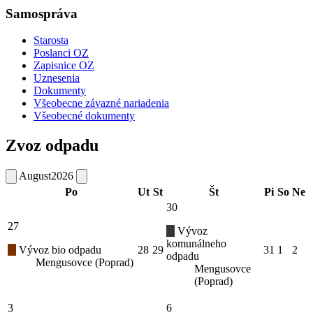
Samospráva
Starosta
Poslanci OZ
Zapisnice OZ
Uznesenia
Dokumenty
Všeobecne závazné nariadenia
Všeobecné dokumenty
Zvoz odpadu
August
2026
Po
Ut
St
Št
Pi
So
Ne
30
27
Vývoz
komunálneho
Vývoz bio odpadu
28
29
31
1
2
odpadu
Mengusovce (Poprad)
Mengusovce
(Poprad)
3
6