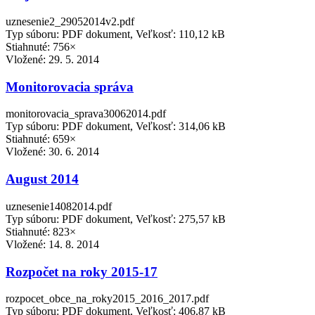
uznesenie2_29052014v2.pdf
Typ súboru: PDF dokument, Veľkosť: 110,12 kB
Stiahnuté: 756×
Vložené:
29. 5. 2014
Monitorovacia správa
monitorovacia_sprava30062014.pdf
Typ súboru: PDF dokument, Veľkosť: 314,06 kB
Stiahnuté: 659×
Vložené:
30. 6. 2014
August 2014
uznesenie14082014.pdf
Typ súboru: PDF dokument, Veľkosť: 275,57 kB
Stiahnuté: 823×
Vložené:
14. 8. 2014
Rozpočet na roky 2015-17
rozpocet_obce_na_roky2015_2016_2017.pdf
Typ súboru: PDF dokument, Veľkosť: 406,87 kB