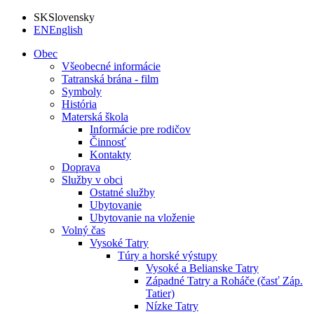
SK
Slovensky
EN
English
Obec
Všeobecné informácie
Tatranská brána - film
Symboly
História
Materská škola
Informácie pre rodičov
Činnosť
Kontakty
Doprava
Služby v obci
Ostatné služby
Ubytovanie
Ubytovanie na vloženie
Volný čas
Vysoké Tatry
Túry a horské výstupy
Vysoké a Belianske Tatry
Západné Tatry a Roháče (časť Záp.
Tatier)
Nízke Tatry