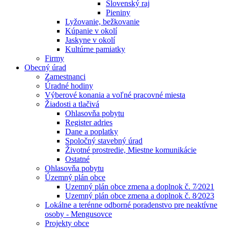
Slovenský raj
Pieniny
Lyžovanie, bežkovanie
Kúpanie v okolí
Jaskyne v okolí
Kultúrne pamiatky
Firmy
Obecný úrad
Zamestnanci
Úradné hodiny
Výberové konania a voľné pracovné miesta
Žiadosti a tlačivá
Ohlasovňa pobytu
Register adries
Dane a poplatky
Spoločný stavebný úrad
Životné prostredie, Miestne komunikácie
Ostatné
Ohlasovňa pobytu
Územný plán obce
Uzemný plán obce zmena a doplnok č. 7⁄2021
Uzemný plán obce zmena a doplnok č. 8⁄2023
Lokálne a terénne odborné poradenstvo pre neaktívne
osoby - Mengusovce
Projekty obce