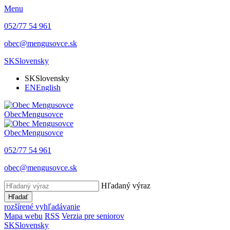
Menu
052/77 54 961
obec@mengusovce.sk
SK
Slovensky
SK
Slovensky
EN
English
Obec
Mengusovce
Obec
Mengusovce
052/77 54 961
obec@mengusovce.sk
Hľadaný výraz
Hľadať
rozšírené vyhľadávanie
Mapa webu
RSS
Verzia pre seniorov
SK
Slovensky