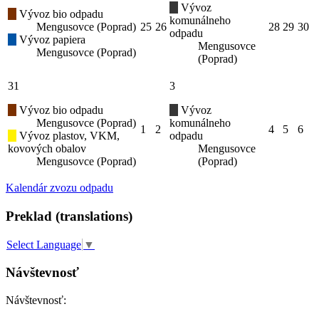
Vývoz
Vývoz bio odpadu
komunálneho
Mengusovce (Poprad)
25
26
28
29
30
odpadu
Vývoz papiera
Mengusovce
Mengusovce (Poprad)
(Poprad)
31
3
Vývoz bio odpadu
Vývoz
Mengusovce (Poprad)
komunálneho
1
2
4
5
6
Vývoz plastov, VKM,
odpadu
kovových obalov
Mengusovce
Mengusovce (Poprad)
(Poprad)
Kalendár zvozu odpadu
Preklad (translations)
Select Language
▼
Návštevnosť
Návštevnosť: