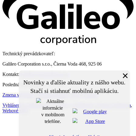
Technický prevádzkovateľ:
Galileo Corporation s.r.o., Čierna Voda 468, 925 06
×
Kontakt:
Galileo Corporation s.r.o.
Novinky a ďalšie aktuality z nášho webu.
Posledná aktualizácia: 3. 8. 2026
Stačí si stiahnuť mobilnú aplikáciu.
Zmena vzhľadu
,
Štruktúra stránok
,
RSS
,
Vytlačiť
Vyhlásenie o prístupnosti
,
Cookies
,
Vyhlásenie o ochrane súkromia
,
Webové sídlo