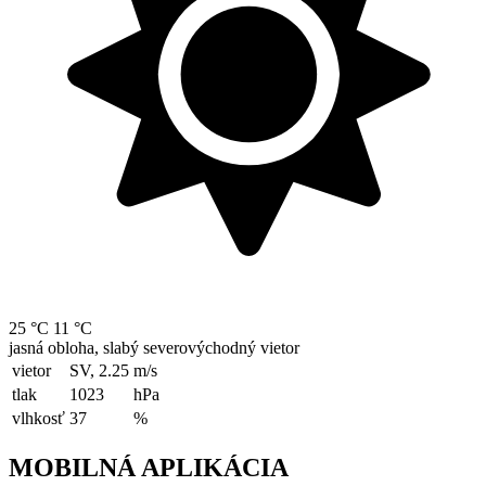
25 °C
11 °C
jasná obloha, slabý severovýchodný vietor
vietor
SV, 2.25
m/s
tlak
1023
hPa
vlhkosť
37
%
MOBILNÁ APLIKÁCIA