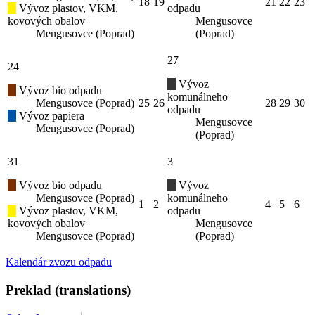
18
19
21
22
23
Vývoz plastov, VKM,
odpadu
kovových obalov
Mengusovce
Mengusovce (Poprad)
(Poprad)
27
24
Vývoz
Vývoz bio odpadu
komunálneho
Mengusovce (Poprad)
25
26
28
29
30
odpadu
Vývoz papiera
Mengusovce
Mengusovce (Poprad)
(Poprad)
31
3
Vývoz bio odpadu
Vývoz
Mengusovce (Poprad)
komunálneho
1
2
4
5
6
Vývoz plastov, VKM,
odpadu
kovových obalov
Mengusovce
Mengusovce (Poprad)
(Poprad)
Kalendár zvozu odpadu
Preklad (translations)