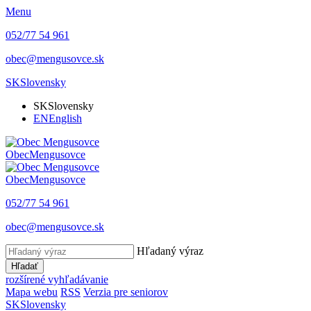
Menu
052/77 54 961
obec@mengusovce.sk
SK
Slovensky
SK
Slovensky
EN
English
Obec
Mengusovce
Obec
Mengusovce
052/77 54 961
obec@mengusovce.sk
Hľadaný výraz
Hľadať
rozšírené vyhľadávanie
Mapa webu
RSS
Verzia pre seniorov
SK
Slovensky