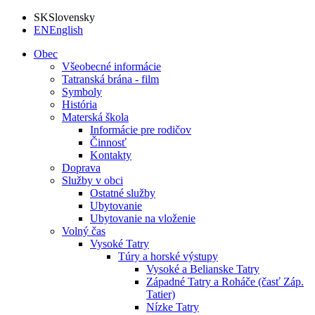
SK
Slovensky
EN
English
Obec
Všeobecné informácie
Tatranská brána - film
Symboly
História
Materská škola
Informácie pre rodičov
Činnosť
Kontakty
Doprava
Služby v obci
Ostatné služby
Ubytovanie
Ubytovanie na vloženie
Volný čas
Vysoké Tatry
Túry a horské výstupy
Vysoké a Belianske Tatry
Západné Tatry a Roháče (časť Záp.
Tatier)
Nízke Tatry