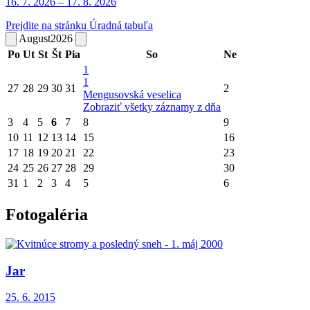
16. 7.
2026
–
17. 8.
2026
Prejdite na stránku Úradná tabuľa
August
2026
Po
Ut
St
Št
Pia
So
Ne
1
1
27
28
29
30
31
2
Mengusovská veselica
Zobraziť všetky záznamy z dňa
3
4
5
6
7
8
9
10
11
12
13
14
15
16
17
18
19
20
21
22
23
24
25
26
27
28
29
30
31
1
2
3
4
5
6
Fotogaléria
Jar
25. 6.
2015