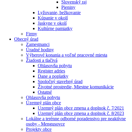
Slovenský raj
Pieniny
Lyžovanie, bežkovanie
Kúpanie v okolí
Jaskyne v okolí
Kultúrne pamiatky
Firmy
Obecný úrad
Zamestnanci
Úradné hodiny
Výberové konania a voľné pracovné miesta
Žiadosti a tlačivá
Ohlasovňa pobytu
Register adries
Dane a poplatky
Spoločný stavebný úrad
Životné prostredie, Miestne komunikácie
Ostatné
Ohlasovňa pobytu
Územný plán obce
Uzemný plán obce zmena a doplnok č. 7⁄2021
Uzemný plán obce zmena a doplnok č. 8⁄2023
Lokálne a terénne odborné poradenstvo pre neaktívne
osoby - Mengusovce
Projekty obce