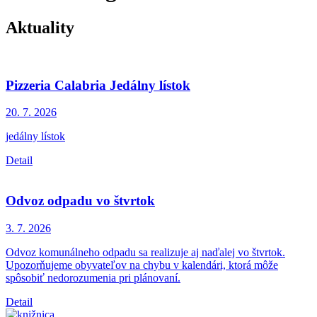
Aktuality
Pizzeria Calabria Jedálny lístok
20. 7.
2026
jedálny lístok
Detail
Odvoz odpadu vo štvrtok
3. 7.
2026
Odvoz komunálneho odpadu sa realizuje aj naďalej vo štvrtok.
Upozorňujeme obyvateľov na chybu v kalendári, ktorá môže
spôsobiť nedorozumenia pri plánovaní.
Detail