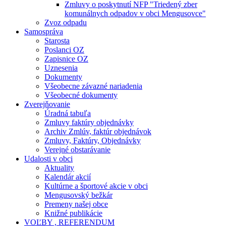
Zmluvy o poskytnutí NFP "Triedený zber
komunálnych odpadov v obci Mengusovce"
Zvoz odpadu
Samospráva
Starosta
Poslanci OZ
Zapisnice OZ
Uznesenia
Dokumenty
Všeobecne závazné nariadenia
Všeobecné dokumenty
Zverejňovanie
Úradná tabuľa
Zmluvy faktúry objednávky
Archiv Zmlúv, faktúr objednávok
Zmluvy, Faktúry, Objednávky
Verejné obstarávanie
Udalosti v obci
Aktuality
Kalendár akcií
Kultúrne a športové akcie v obci
Mengusovský bežkár
Premeny našej obce
Knižné publikácie
VOĽBY , REFERENDUM