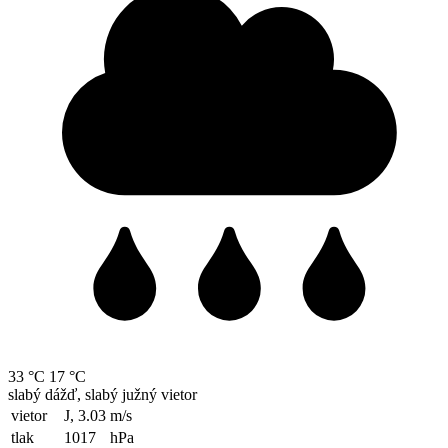
33 °C
17 °C
slabý dážď, slabý južný vietor
vietor
J, 3.03
m/s
tlak
1017
hPa