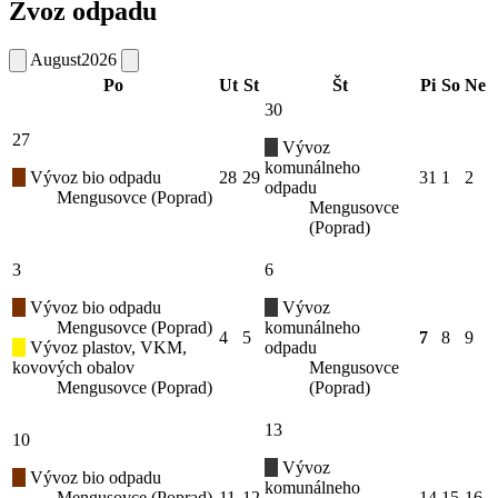
Zvoz odpadu
August
2026
Po
Ut
St
Št
Pi
So
Ne
30
27
Vývoz
komunálneho
Vývoz bio odpadu
28
29
31
1
2
odpadu
Mengusovce (Poprad)
Mengusovce
(Poprad)
3
6
Vývoz bio odpadu
Vývoz
Mengusovce (Poprad)
komunálneho
4
5
7
8
9
Vývoz plastov, VKM,
odpadu
kovových obalov
Mengusovce
Mengusovce (Poprad)
(Poprad)
13
10
Vývoz
Vývoz bio odpadu
komunálneho
Mengusovce (Poprad)
11
12
14
15
16