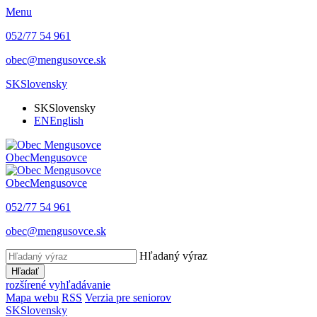
Menu
052/77 54 961
obec@mengusovce.sk
SK
Slovensky
SK
Slovensky
EN
English
Obec
Mengusovce
Obec
Mengusovce
052/77 54 961
obec@mengusovce.sk
Hľadaný výraz
Hľadať
rozšírené vyhľadávanie
Mapa webu
RSS
Verzia pre seniorov
SK
Slovensky