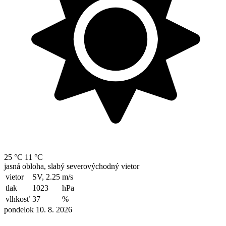
25 °C
11 °C
jasná obloha, slabý severovýchodný vietor
vietor
SV, 2.25
m/s
tlak
1023
hPa
vlhkosť
37
%
pondelok 10. 8. 2026