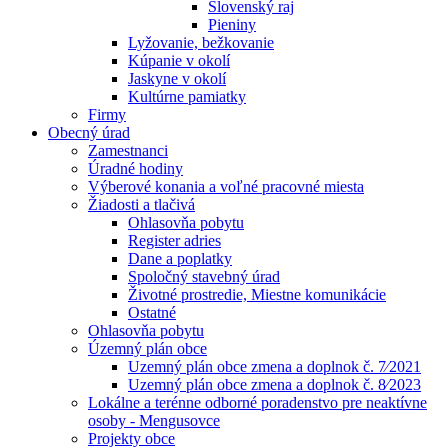
Slovenský raj
Pieniny
Lyžovanie, bežkovanie
Kúpanie v okolí
Jaskyne v okolí
Kultúrne pamiatky
Firmy
Obecný úrad
Zamestnanci
Úradné hodiny
Výberové konania a voľné pracovné miesta
Žiadosti a tlačivá
Ohlasovňa pobytu
Register adries
Dane a poplatky
Spoločný stavebný úrad
Životné prostredie, Miestne komunikácie
Ostatné
Ohlasovňa pobytu
Územný plán obce
Uzemný plán obce zmena a doplnok č. 7⁄2021
Uzemný plán obce zmena a doplnok č. 8⁄2023
Lokálne a terénne odborné poradenstvo pre neaktívne
osoby - Mengusovce
Projekty obce