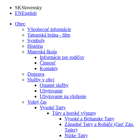
SK
Slovensky
EN
English
Obec
Všeobecné informácie
Tatranská brána - film
Symboly
História
Materská škola
Informácie pre rodičov
Činnosť
Kontakty
Doprava
Služby v obci
Ostatné služby
Ubytovanie
Ubytovanie na vloženie
Volný čas
Vysoké Tatry
Túry a horské výstupy
Vysoké a Belianske Tatry
Západné Tatry a Roháče (časť Záp.
Tatier)
Nízke Tatry