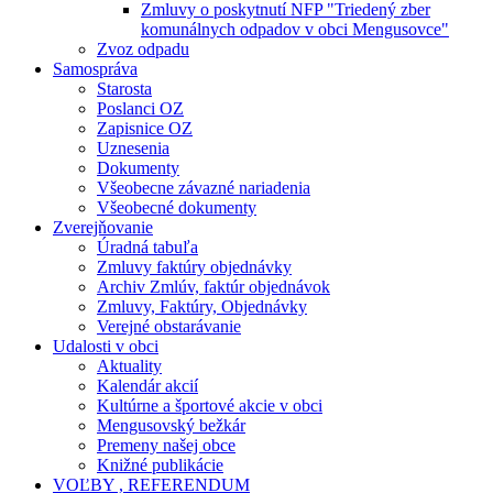
Zmluvy o poskytnutí NFP "Triedený zber
komunálnych odpadov v obci Mengusovce"
Zvoz odpadu
Samospráva
Starosta
Poslanci OZ
Zapisnice OZ
Uznesenia
Dokumenty
Všeobecne závazné nariadenia
Všeobecné dokumenty
Zverejňovanie
Úradná tabuľa
Zmluvy faktúry objednávky
Archiv Zmlúv, faktúr objednávok
Zmluvy, Faktúry, Objednávky
Verejné obstarávanie
Udalosti v obci
Aktuality
Kalendár akcií
Kultúrne a športové akcie v obci
Mengusovský bežkár
Premeny našej obce
Knižné publikácie
VOĽBY , REFERENDUM