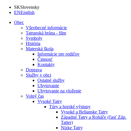
SK
Slovensky
EN
English
Obec
Všeobecné informácie
Tatranská brána - film
Symboly
História
Materská škola
Informácie pre rodičov
Činnosť
Kontakty
Doprava
Služby v obci
Ostatné služby
Ubytovanie
Ubytovanie na vloženie
Volný čas
Vysoké Tatry
Túry a horské výstupy
Vysoké a Belianske Tatry
Západné Tatry a Roháče (časť Záp.
Tatier)
Nízke Tatry