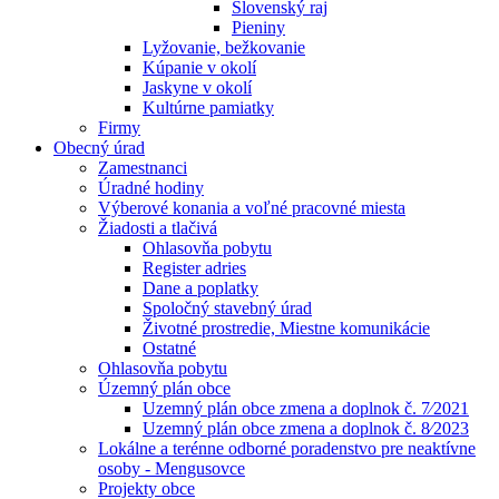
Slovenský raj
Pieniny
Lyžovanie, bežkovanie
Kúpanie v okolí
Jaskyne v okolí
Kultúrne pamiatky
Firmy
Obecný úrad
Zamestnanci
Úradné hodiny
Výberové konania a voľné pracovné miesta
Žiadosti a tlačivá
Ohlasovňa pobytu
Register adries
Dane a poplatky
Spoločný stavebný úrad
Životné prostredie, Miestne komunikácie
Ostatné
Ohlasovňa pobytu
Územný plán obce
Uzemný plán obce zmena a doplnok č. 7⁄2021
Uzemný plán obce zmena a doplnok č. 8⁄2023
Lokálne a terénne odborné poradenstvo pre neaktívne
osoby - Mengusovce
Projekty obce