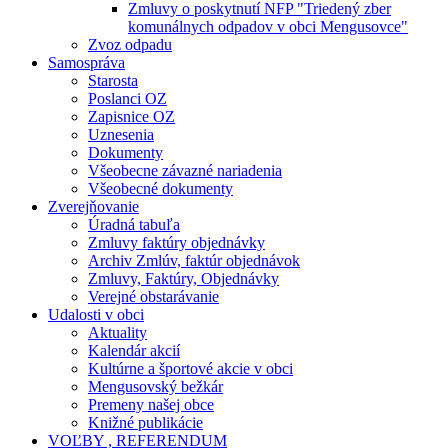
Zmluvy o poskytnutí NFP "Triedený zber
komunálnych odpadov v obci Mengusovce"
Zvoz odpadu
Samospráva
Starosta
Poslanci OZ
Zapisnice OZ
Uznesenia
Dokumenty
Všeobecne závazné nariadenia
Všeobecné dokumenty
Zverejňovanie
Úradná tabuľa
Zmluvy faktúry objednávky
Archiv Zmlúv, faktúr objednávok
Zmluvy, Faktúry, Objednávky
Verejné obstarávanie
Udalosti v obci
Aktuality
Kalendár akcií
Kultúrne a športové akcie v obci
Mengusovský bežkár
Premeny našej obce
Knižné publikácie
VOĽBY , REFERENDUM