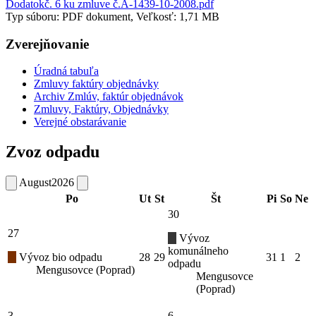
Dodatokč. 6 ku zmluve č.A-1439-10-2008.pdf
Typ súboru: PDF dokument, Veľkosť: 1,71 MB
Zverejňovanie
Úradná tabuľa
Zmluvy faktúry objednávky
Archiv Zmlúv, faktúr objednávok
Zmluvy, Faktúry, Objednávky
Verejné obstarávanie
Zvoz odpadu
August
2026
Po
Ut
St
Št
Pi
So
Ne
30
27
Vývoz
komunálneho
Vývoz bio odpadu
28
29
31
1
2
odpadu
Mengusovce (Poprad)
Mengusovce
(Poprad)
3
6