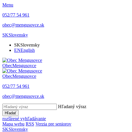
Menu
052/77 54 961
obec@mengusovce.sk
SK
Slovensky
SK
Slovensky
EN
English
Obec
Mengusovce
Obec
Mengusovce
052/77 54 961
obec@mengusovce.sk
Hľadaný výraz
Hľadať
rozšírené vyhľadávanie
Mapa webu
RSS
Verzia pre seniorov
SK
Slovensky