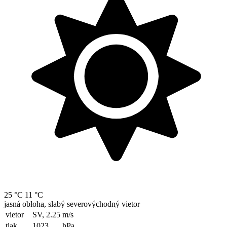
25 °C
11 °C
jasná obloha, slabý severovýchodný vietor
vietor
SV, 2.25
m/s
tlak
1023
hPa