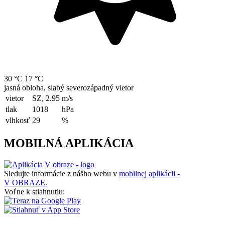
30 °C
17 °C
jasná obloha, slabý severozápadný vietor
vietor
SZ, 2.95
m/s
tlak
1018
hPa
vlhkosť
29
%
MOBILNÁ APLIKÁCIA
Sledujte informácie z nášho webu v
mobilnej aplikácii -
V OBRAZE.
Voľne k stiahnutiu: