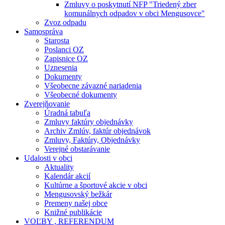
Zmluvy o poskytnutí NFP "Triedený zber
komunálnych odpadov v obci Mengusovce"
Zvoz odpadu
Samospráva
Starosta
Poslanci OZ
Zapisnice OZ
Uznesenia
Dokumenty
Všeobecne závazné nariadenia
Všeobecné dokumenty
Zverejňovanie
Úradná tabuľa
Zmluvy faktúry objednávky
Archiv Zmlúv, faktúr objednávok
Zmluvy, Faktúry, Objednávky
Verejné obstarávanie
Udalosti v obci
Aktuality
Kalendár akcií
Kultúrne a športové akcie v obci
Mengusovský bežkár
Premeny našej obce
Knižné publikácie
VOĽBY , REFERENDUM