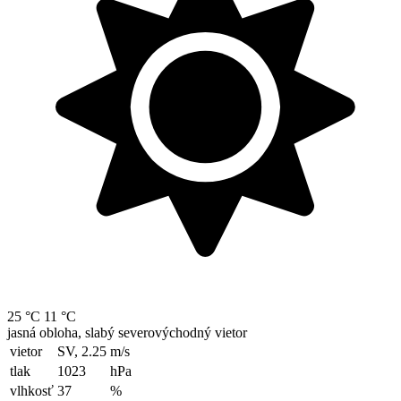
25 °C
11 °C
jasná obloha, slabý severovýchodný vietor
vietor
SV, 2.25
m/s
tlak
1023
hPa
vlhkosť
37
%