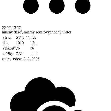
22 °C
13 °C
mierny dážď, mierny severovýchodný vietor
vietor
SV, 3.44
m/s
tlak
1019
hPa
vlhkosť
76
%
zrážky
7.31
mm
zajtra, sobota 8. 8. 2026