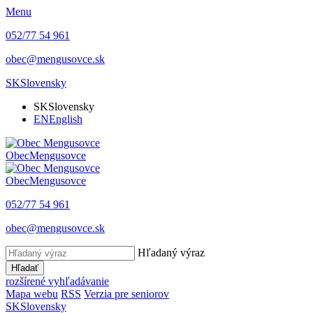
Menu
052/77 54 961
obec@mengusovce.sk
SK
Slovensky
SK
Slovensky
EN
English
Obec
Mengusovce
Obec
Mengusovce
052/77 54 961
obec@mengusovce.sk
Hľadaný výraz
Hľadať
rozšírené vyhľadávanie
Mapa webu
RSS
Verzia pre seniorov
SK
Slovensky