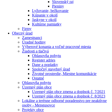
Slovenský raj
Pieniny
Lyžovanie, bežkovanie
Kúpanie v okolí
Jaskyne v okolí
Kultúrne pamiatky
Firmy
Obecný úrad
Zamestnanci
Úradné hodiny
Výberové konania a voľné pracovné miesta
Žiadosti a tlačivá
Ohlasovňa pobytu
Register adries
Dane a poplatky
Spoločný stavebný úrad
Životné prostredie, Miestne komunikácie
Ostatné
Ohlasovňa pobytu
Územný plán obce
Uzemný plán obce zmena a doplnok č. 7⁄2021
Uzemný plán obce zmena a doplnok č. 8⁄2023
Lokálne a terénne odborné poradenstvo pre neaktívne
osoby - Mengusovce
Projekty obce