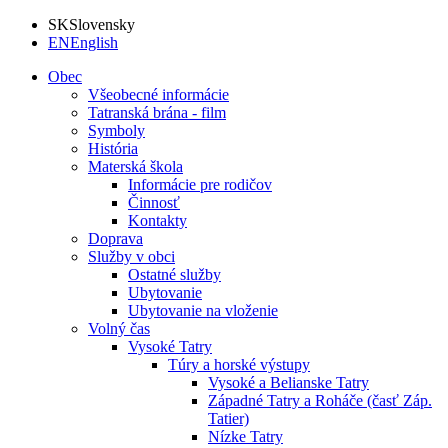
SK
Slovensky
EN
English
Obec
Všeobecné informácie
Tatranská brána - film
Symboly
História
Materská škola
Informácie pre rodičov
Činnosť
Kontakty
Doprava
Služby v obci
Ostatné služby
Ubytovanie
Ubytovanie na vloženie
Volný čas
Vysoké Tatry
Túry a horské výstupy
Vysoké a Belianske Tatry
Západné Tatry a Roháče (časť Záp.
Tatier)
Nízke Tatry