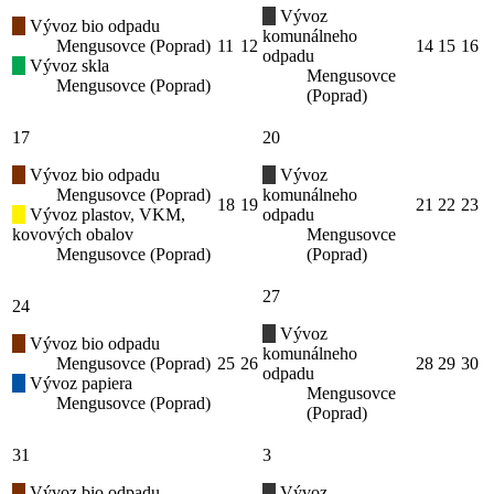
Vývoz
Vývoz bio odpadu
komunálneho
Mengusovce (Poprad)
11
12
14
15
16
odpadu
Vývoz skla
Mengusovce
Mengusovce (Poprad)
(Poprad)
17
20
Vývoz bio odpadu
Vývoz
Mengusovce (Poprad)
komunálneho
18
19
21
22
23
Vývoz plastov, VKM,
odpadu
kovových obalov
Mengusovce
Mengusovce (Poprad)
(Poprad)
27
24
Vývoz
Vývoz bio odpadu
komunálneho
Mengusovce (Poprad)
25
26
28
29
30
odpadu
Vývoz papiera
Mengusovce
Mengusovce (Poprad)
(Poprad)
31
3
Vývoz bio odpadu
Vývoz