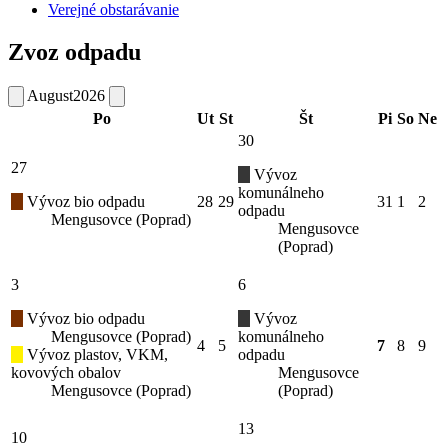
Verejné obstarávanie
Zvoz odpadu
August
2026
Po
Ut
St
Št
Pi
So
Ne
30
27
Vývoz
komunálneho
Vývoz bio odpadu
28
29
31
1
2
odpadu
Mengusovce (Poprad)
Mengusovce
(Poprad)
3
6
Vývoz bio odpadu
Vývoz
Mengusovce (Poprad)
komunálneho
4
5
7
8
9
Vývoz plastov, VKM,
odpadu
kovových obalov
Mengusovce
Mengusovce (Poprad)
(Poprad)
13
10