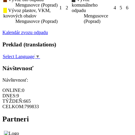
Mengusovce (Poprad)
komunálneho
1
2
4
5
6
Vývoz plastov, VKM,
odpadu
kovových obalov
Mengusovce
Mengusovce (Poprad)
(Poprad)
Kalendár zvozu odpadu
Preklad (translations)
Select Language
▼
Návštevnosť
Návštevnosť:
ONLINE:
0
DNES:
9
TÝŽDEŇ:
665
CELKOM:
799833
Partneri