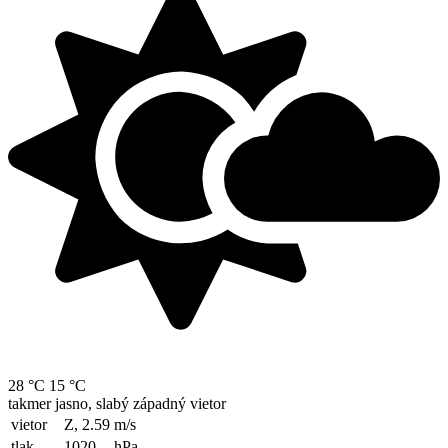
28 °C
15 °C
takmer jasno, slabý západný vietor
vietor
Z, 2.59
m/s
tlak
1020
hPa