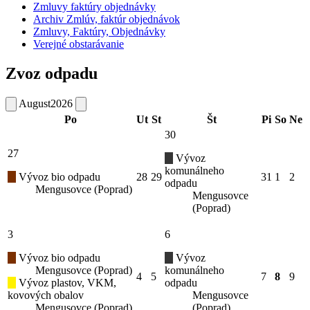
Zmluvy faktúry objednávky
Archiv Zmlúv, faktúr objednávok
Zmluvy, Faktúry, Objednávky
Verejné obstarávanie
Zvoz odpadu
August
2026
Po
Ut
St
Št
Pi
So
Ne
30
27
Vývoz
komunálneho
Vývoz bio odpadu
28
29
31
1
2
odpadu
Mengusovce (Poprad)
Mengusovce
(Poprad)
3
6
Vývoz bio odpadu
Vývoz
Mengusovce (Poprad)
komunálneho
4
5
7
8
9
Vývoz plastov, VKM,
odpadu
kovových obalov
Mengusovce
Mengusovce (Poprad)
(Poprad)