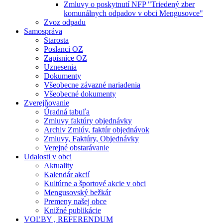
Zmluvy o poskytnutí NFP "Triedený zber
komunálnych odpadov v obci Mengusovce"
Zvoz odpadu
Samospráva
Starosta
Poslanci OZ
Zapisnice OZ
Uznesenia
Dokumenty
Všeobecne závazné nariadenia
Všeobecné dokumenty
Zverejňovanie
Úradná tabuľa
Zmluvy faktúry objednávky
Archiv Zmlúv, faktúr objednávok
Zmluvy, Faktúry, Objednávky
Verejné obstarávanie
Udalosti v obci
Aktuality
Kalendár akcií
Kultúrne a športové akcie v obci
Mengusovský bežkár
Premeny našej obce
Knižné publikácie
VOĽBY , REFERENDUM