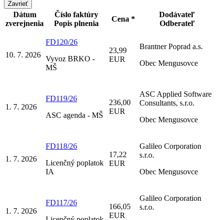
Zavrieť
Dátum
Číslo faktúry
Dodávateľ
Cena *
zverejnenia
Popis plnenia
Odberateľ
FD120/26
Brantner Poprad a.s.
23,99
10. 7. 2026
Vyvoz BRKO -
EUR
Obec Mengusovce
MŠ
ASC Applied Software
FD119/26
236,00
Consultants, s.r.o.
1. 7. 2026
EUR
ASC agenda - MŠ
Obec Mengusovce
FD118/26
Galileo Corporation
17,22
s.r.o.
1. 7. 2026
Licenčný poplatok
EUR
IA
Obec Mengusovce
Galileo Corporation
FD117/26
166,05
s.r.o.
1. 7. 2026
EUR
Licenčný poplatok