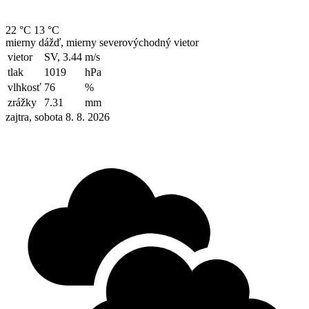
22 °C
13 °C
mierny dážď, mierny severovýchodný vietor
vietor
SV, 3.44
m/s
tlak
1019
hPa
vlhkosť
76
%
zrážky
7.31
mm
zajtra, sobota 8. 8. 2026