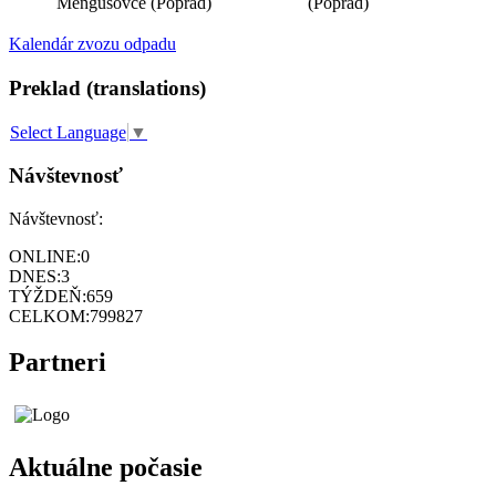
Mengusovce (Poprad)
(Poprad)
Kalendár zvozu odpadu
Preklad (translations)
Select Language
▼
Návštevnosť
Návštevnosť:
ONLINE:
0
DNES:
3
TÝŽDEŇ:
659
CELKOM:
799827
Partneri
Aktuálne počasie