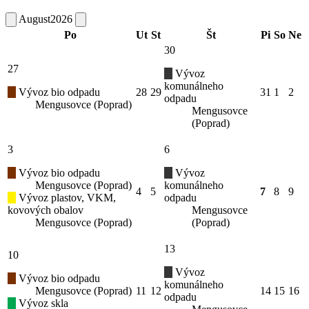
August
2026
Po
Ut
St
Št
Pi
So
Ne
30
27
Vývoz
komunálneho
Vývoz bio odpadu
28
29
31
1
2
odpadu
Mengusovce (Poprad)
Mengusovce
(Poprad)
3
6
Vývoz bio odpadu
Vývoz
Mengusovce (Poprad)
komunálneho
4
5
7
8
9
Vývoz plastov, VKM,
odpadu
kovových obalov
Mengusovce
Mengusovce (Poprad)
(Poprad)
13
10
Vývoz
Vývoz bio odpadu
komunálneho
Mengusovce (Poprad)
11
12
14
15
16
odpadu
Vývoz skla