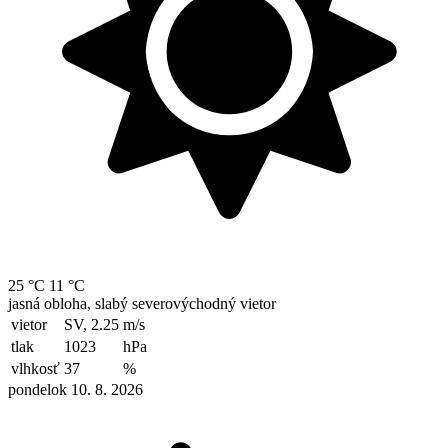
25 °C
11 °C
jasná obloha, slabý severovýchodný vietor
vietor
SV, 2.25
m/s
tlak
1023
hPa
vlhkosť
37
%
pondelok 10. 8. 2026