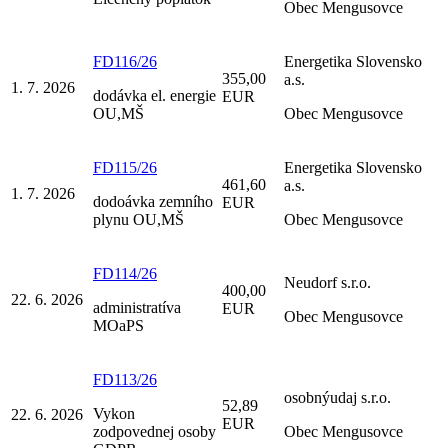
Obec Mengusovce
FD116/26
Energetika Slovensko
355,00
a.s.
1. 7. 2026
dodávka el. energie
EUR
OU,MŠ
Obec Mengusovce
FD115/26
Energetika Slovensko
461,60
a.s.
1. 7. 2026
dodoávka zemního
EUR
plynu OU,MŠ
Obec Mengusovce
FD114/26
Neudorf s.r.o.
400,00
22. 6. 2026
administratíva
EUR
Obec Mengusovce
MOaPS
FD113/26
osobnýudaj s.r.o.
52,89
Vykon
22. 6. 2026
EUR
zodpovednej osoby
Obec Mengusovce