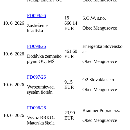
FD099/26
15
S.O.W. s.r.o.
10. 6. 2026
666,14
Zastrešenie
Obec Mengusovce
EUR
hľadiska
FD098/26
Energetika Slovensko
461,60
a.s.
10. 6. 2026
Dodávka zemneho
EUR
plynu OU, MŠ
Obec Mengusovce
FD097/26
O2 Slovakia s.r.o.
9,15
10. 6. 2026
Vyrozumievaci
EUR
Obec Mengusovce
systém florián
FD096/26
Brantner Poprad a.s.
23,99
10. 6. 2026
Vyvoz BRKO-
EUR
Obec Mengusovce
Materská škola