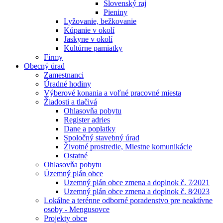
Slovenský raj
Pieniny
Lyžovanie, bežkovanie
Kúpanie v okolí
Jaskyne v okolí
Kultúrne pamiatky
Firmy
Obecný úrad
Zamestnanci
Úradné hodiny
Výberové konania a voľné pracovné miesta
Žiadosti a tlačivá
Ohlasovňa pobytu
Register adries
Dane a poplatky
Spoločný stavebný úrad
Životné prostredie, Miestne komunikácie
Ostatné
Ohlasovňa pobytu
Územný plán obce
Uzemný plán obce zmena a doplnok č. 7⁄2021
Uzemný plán obce zmena a doplnok č. 8⁄2023
Lokálne a terénne odborné poradenstvo pre neaktívne
osoby - Mengusovce
Projekty obce