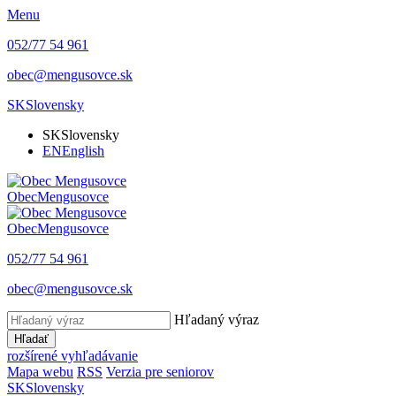
Menu
052/77 54 961
obec@mengusovce.sk
SK
Slovensky
SK
Slovensky
EN
English
Obec
Mengusovce
Obec
Mengusovce
052/77 54 961
obec@mengusovce.sk
Hľadaný výraz
Hľadať
rozšírené vyhľadávanie
Mapa webu
RSS
Verzia pre seniorov
SK
Slovensky