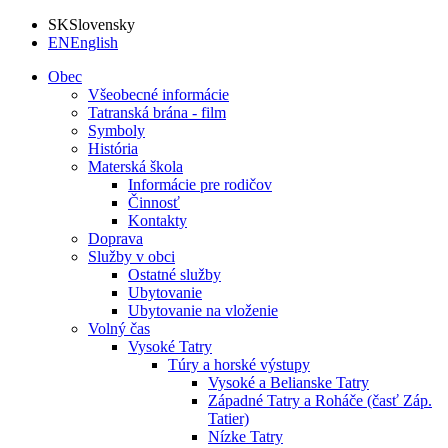
SK
Slovensky
EN
English
Obec
Všeobecné informácie
Tatranská brána - film
Symboly
História
Materská škola
Informácie pre rodičov
Činnosť
Kontakty
Doprava
Služby v obci
Ostatné služby
Ubytovanie
Ubytovanie na vloženie
Volný čas
Vysoké Tatry
Túry a horské výstupy
Vysoké a Belianske Tatry
Západné Tatry a Roháče (časť Záp.
Tatier)
Nízke Tatry