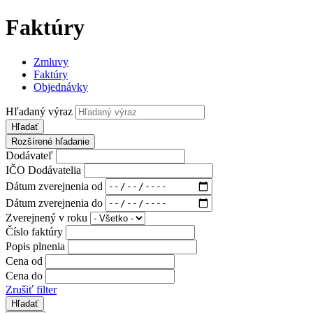
Faktúry
Zmluvy
Faktúry
Objednávky
Hľadaný výraz
Hľadať
Rozšírené hľadanie
Dodávateľ
IČO Dodávatelia
Dátum zverejnenia od
Dátum zverejnenia do
Zverejnený v roku
Číslo faktúry
Popis plnenia
Cena od
Cena do
Zrušiť filter