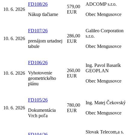
FD108/26
ADCOMP s.r.o.
579,00
10. 6. 2026
EUR
Nákup tlačiarne
Obec Mengusovce
FD107/26
Galileo Corporation
286,00
s.r.o.
10. 6. 2026
prenájom urtadnej
EUR
tabule
Obec Mengusovce
FD106/26
Ing. Pavol Basarík
260,00
GEOPLAN
Vyhotovenie
10. 6. 2026
EUR
geometrického
Obec Mengusovce
plánu
FD105/26
Ing. Matej Čekovský
780,00
10. 6. 2026
Dokumentácia
EUR
Obec Mengusovce
Vrch poľa
Slovak Telecom,a s.
FD104/26