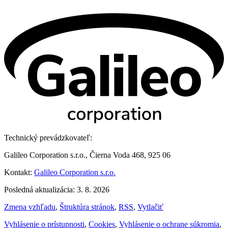
Technický prevádzkovateľ:
Galileo Corporation s.r.o., Čierna Voda 468, 925 06
Kontakt:
Galileo Corporation s.r.o.
Posledná aktualizácia: 3. 8. 2026
Zmena vzhľadu
,
Štruktúra stránok
,
RSS
,
Vytlačiť
Vyhlásenie o prístupnosti
,
Cookies
,
Vyhlásenie o ochrane súkromia
,