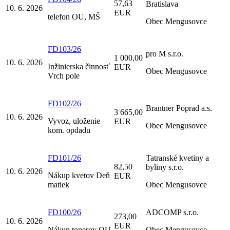
57,63
Bratislava
10. 6. 2026
EUR
telefon OU, MŠ
Obec Mengusovce
FD103/26
pro M s.r.o.
1 000,00
10. 6. 2026
Inžinierska činnosť
EUR
Obec Mengusovce
Vrch pole
FD102/26
Brantner Poprad a.s.
3 665,00
10. 6. 2026
Vyvoz, uloženie
EUR
Obec Mengusovce
kom. opdadu
FD101/26
Tatranské kvetiny a
82,50
byliny s.r.o.
10. 6. 2026
Nákup kvetov Deň
EUR
matiek
Obec Mengusovce
FD100/26
ADCOMP s.r.o.
273,00
10. 6. 2026
EUR
Nákup tonerov OU
Obec Mengusovce