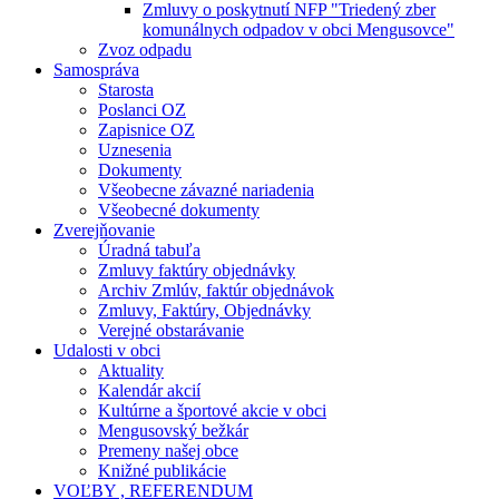
Zmluvy o poskytnutí NFP "Triedený zber
komunálnych odpadov v obci Mengusovce"
Zvoz odpadu
Samospráva
Starosta
Poslanci OZ
Zapisnice OZ
Uznesenia
Dokumenty
Všeobecne závazné nariadenia
Všeobecné dokumenty
Zverejňovanie
Úradná tabuľa
Zmluvy faktúry objednávky
Archiv Zmlúv, faktúr objednávok
Zmluvy, Faktúry, Objednávky
Verejné obstarávanie
Udalosti v obci
Aktuality
Kalendár akcií
Kultúrne a športové akcie v obci
Mengusovský bežkár
Premeny našej obce
Knižné publikácie
VOĽBY , REFERENDUM