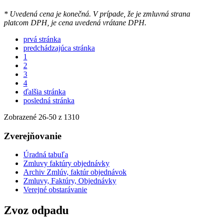
* Uvedená cena je konečná. V prípade, že je zmluvná strana
platcom DPH, je cena uvedená vrátane DPH.
prvá stránka
predchádzajúca stránka
1
2
3
4
ďalšia stránka
posledná stránka
Zobrazené
26
-
50
z 1310
Zverejňovanie
Úradná tabuľa
Zmluvy faktúry objednávky
Archiv Zmlúv, faktúr objednávok
Zmluvy, Faktúry, Objednávky
Verejné obstarávanie
Zvoz odpadu