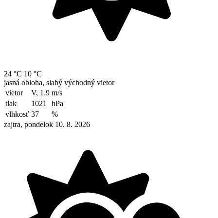
24 °C
10 °C
jasná obloha, slabý východný vietor
vietor
V, 1.9
m/s
tlak
1021
hPa
vlhkosť
37
%
zajtra, pondelok 10. 8. 2026