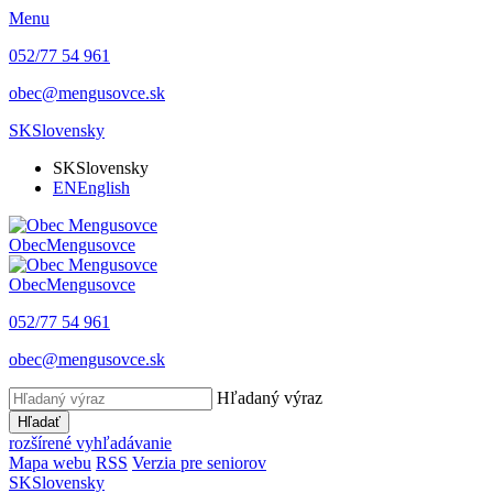
Menu
052/77 54 961
obec@mengusovce.sk
SK
Slovensky
SK
Slovensky
EN
English
Obec
Mengusovce
Obec
Mengusovce
052/77 54 961
obec@mengusovce.sk
Hľadaný výraz
Hľadať
rozšírené vyhľadávanie
Mapa webu
RSS
Verzia pre seniorov
SK
Slovensky