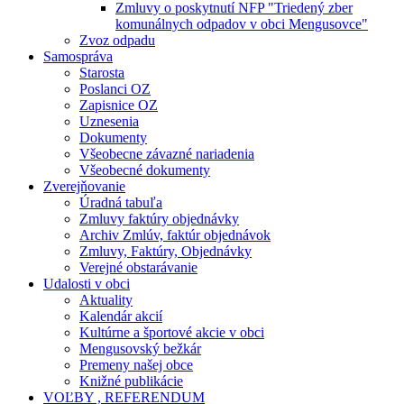
Zmluvy o poskytnutí NFP "Triedený zber
komunálnych odpadov v obci Mengusovce"
Zvoz odpadu
Samospráva
Starosta
Poslanci OZ
Zapisnice OZ
Uznesenia
Dokumenty
Všeobecne závazné nariadenia
Všeobecné dokumenty
Zverejňovanie
Úradná tabuľa
Zmluvy faktúry objednávky
Archiv Zmlúv, faktúr objednávok
Zmluvy, Faktúry, Objednávky
Verejné obstarávanie
Udalosti v obci
Aktuality
Kalendár akcií
Kultúrne a športové akcie v obci
Mengusovský bežkár
Premeny našej obce
Knižné publikácie
VOĽBY , REFERENDUM