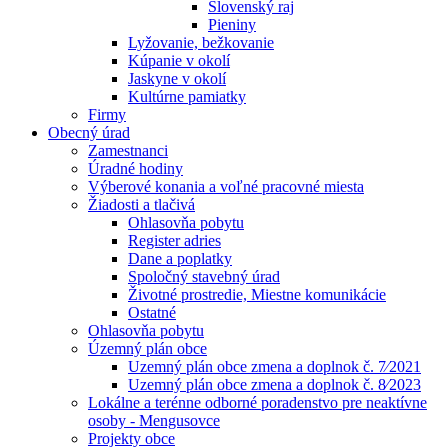
Slovenský raj
Pieniny
Lyžovanie, bežkovanie
Kúpanie v okolí
Jaskyne v okolí
Kultúrne pamiatky
Firmy
Obecný úrad
Zamestnanci
Úradné hodiny
Výberové konania a voľné pracovné miesta
Žiadosti a tlačivá
Ohlasovňa pobytu
Register adries
Dane a poplatky
Spoločný stavebný úrad
Životné prostredie, Miestne komunikácie
Ostatné
Ohlasovňa pobytu
Územný plán obce
Uzemný plán obce zmena a doplnok č. 7⁄2021
Uzemný plán obce zmena a doplnok č. 8⁄2023
Lokálne a terénne odborné poradenstvo pre neaktívne
osoby - Mengusovce
Projekty obce