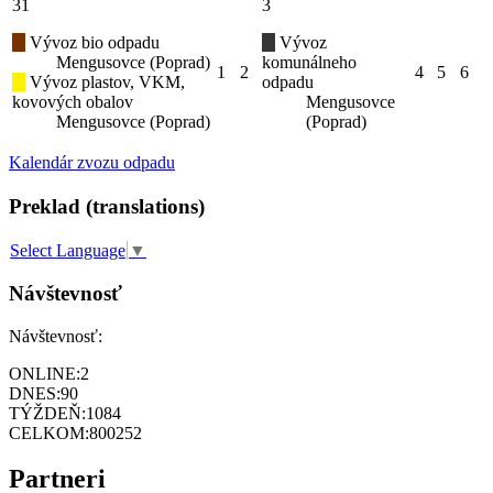
31
3
Vývoz bio odpadu
Vývoz
Mengusovce (Poprad)
komunálneho
1
2
4
5
6
Vývoz plastov, VKM,
odpadu
kovových obalov
Mengusovce
Mengusovce (Poprad)
(Poprad)
Kalendár zvozu odpadu
Preklad (translations)
Select Language
▼
Návštevnosť
Návštevnosť:
ONLINE:
2
DNES:
90
TÝŽDEŇ:
1084
CELKOM:
800252
Partneri