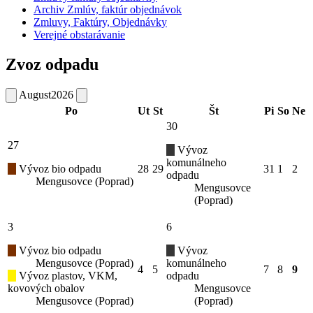
Archiv Zmlúv, faktúr objednávok
Zmluvy, Faktúry, Objednávky
Verejné obstarávanie
Zvoz odpadu
August
2026
Po
Ut
St
Št
Pi
So
Ne
30
27
Vývoz
komunálneho
Vývoz bio odpadu
28
29
31
1
2
odpadu
Mengusovce (Poprad)
Mengusovce
(Poprad)
3
6
Vývoz bio odpadu
Vývoz
Mengusovce (Poprad)
komunálneho
4
5
7
8
9
Vývoz plastov, VKM,
odpadu
kovových obalov
Mengusovce
Mengusovce (Poprad)
(Poprad)