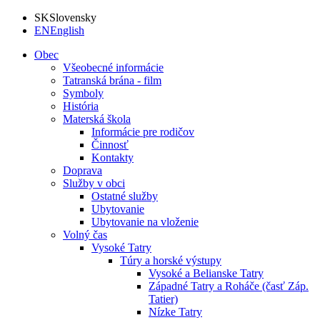
SK
Slovensky
EN
English
Obec
Všeobecné informácie
Tatranská brána - film
Symboly
História
Materská škola
Informácie pre rodičov
Činnosť
Kontakty
Doprava
Služby v obci
Ostatné služby
Ubytovanie
Ubytovanie na vloženie
Volný čas
Vysoké Tatry
Túry a horské výstupy
Vysoké a Belianske Tatry
Západné Tatry a Roháče (časť Záp.
Tatier)
Nízke Tatry