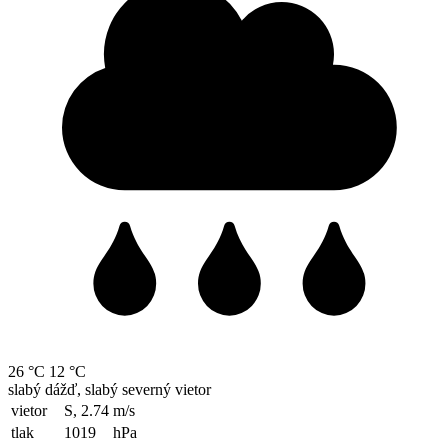
26 °C
12 °C
slabý dážď, slabý severný vietor
vietor
S, 2.74
m/s
tlak
1019
hPa