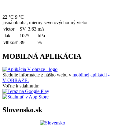
22 °C
9 °C
jasná obloha, mierny severovýchodný vietor
vietor
SV, 3.63
m/s
tlak
1025
hPa
vlhkosť
39
%
MOBILNÁ APLIKÁCIA
Sledujte informácie z nášho webu v
mobilnej aplikácii -
V OBRAZE.
Voľne k stiahnutiu:
Slovensko.sk