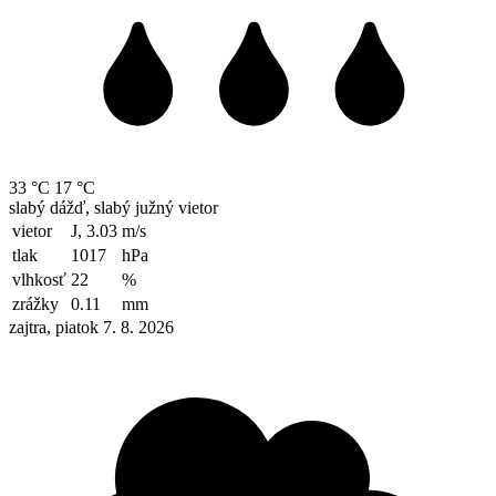
33 °C
17 °C
slabý dážď, slabý južný vietor
vietor
J, 3.03
m/s
tlak
1017
hPa
vlhkosť
22
%
zrážky
0.11
mm
zajtra, piatok 7. 8. 2026