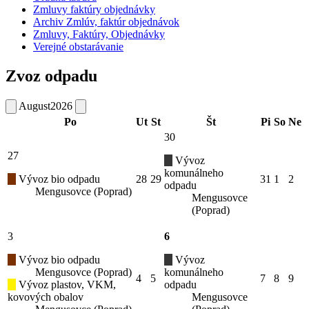
Zmluvy faktúry objednávky
Archiv Zmlúv, faktúr objednávok
Zmluvy, Faktúry, Objednávky
Verejné obstarávanie
Zvoz odpadu
August
2026
Po
Ut
St
Št
Pi
So
Ne
30
27
Vývoz
komunálneho
Vývoz bio odpadu
28
29
31
1
2
odpadu
Mengusovce (Poprad)
Mengusovce
(Poprad)
3
6
Vývoz bio odpadu
Vývoz
Mengusovce (Poprad)
komunálneho
4
5
7
8
9
Vývoz plastov, VKM,
odpadu
kovových obalov
Mengusovce