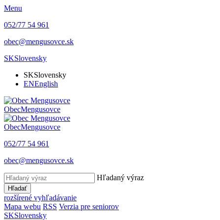
Menu
052/77 54 961
obec@mengusovce.sk
SK
Slovensky
SK
Slovensky
EN
English
Obec
Mengusovce
Obec
Mengusovce
052/77 54 961
obec@mengusovce.sk
Hľadaný výraz
Hľadať
rozšírené vyhľadávanie
Mapa webu
RSS
Verzia pre seniorov
SK
Slovensky