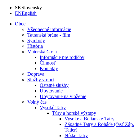
SK
Slovensky
EN
English
Obec
Všeobecné informácie
Tatranská brána - film
Symboly
História
Materská škola
Informácie pre rodičov
Činnosť
Kontakty
Doprava
Služby v obci
Ostatné služby
Ubytovanie
Ubytovanie na vloženie
Volný čas
Vysoké Tatry
Túry a horské výstupy
Vysoké a Belianske Tatry
Západné Tatry a Roháče (časť Záp.
Tatier)
Nízke Tatry