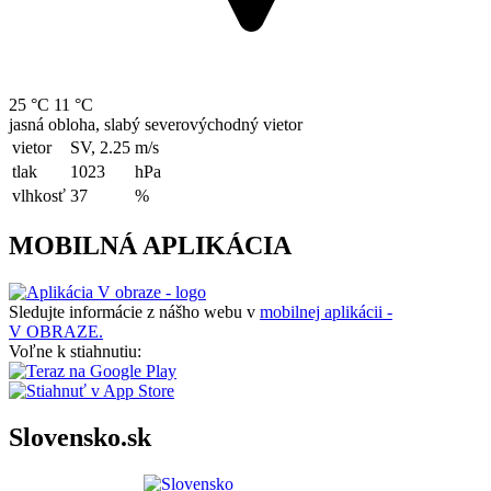
25 °C
11 °C
jasná obloha, slabý severovýchodný vietor
vietor
SV, 2.25
m/s
tlak
1023
hPa
vlhkosť
37
%
MOBILNÁ APLIKÁCIA
Sledujte informácie z nášho webu v
mobilnej aplikácii -
V OBRAZE.
Voľne k stiahnutiu:
Slovensko.sk