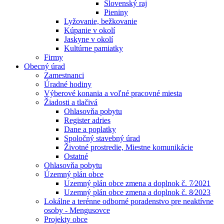
Slovenský raj
Pieniny
Lyžovanie, bežkovanie
Kúpanie v okolí
Jaskyne v okolí
Kultúrne pamiatky
Firmy
Obecný úrad
Zamestnanci
Úradné hodiny
Výberové konania a voľné pracovné miesta
Žiadosti a tlačivá
Ohlasovňa pobytu
Register adries
Dane a poplatky
Spoločný stavebný úrad
Životné prostredie, Miestne komunikácie
Ostatné
Ohlasovňa pobytu
Územný plán obce
Uzemný plán obce zmena a doplnok č. 7⁄2021
Uzemný plán obce zmena a doplnok č. 8⁄2023
Lokálne a terénne odborné poradenstvo pre neaktívne
osoby - Mengusovce
Projekty obce