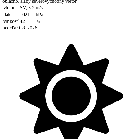
oblačno, slabý severovýchodný vietor
vietor
SV, 3.2
m/s
tlak
1021
hPa
vlhkosť
42
%
nedeľa 9. 8. 2026