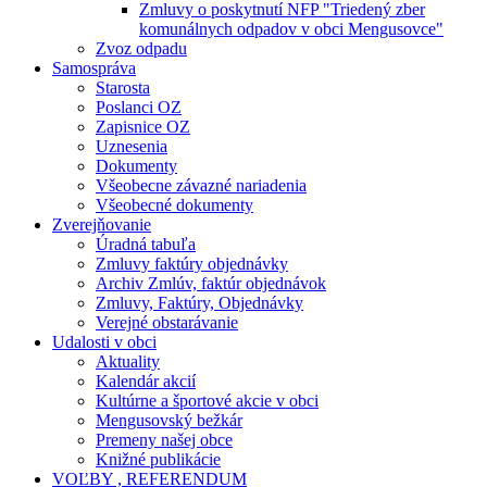
Zmluvy o poskytnutí NFP "Triedený zber
komunálnych odpadov v obci Mengusovce"
Zvoz odpadu
Samospráva
Starosta
Poslanci OZ
Zapisnice OZ
Uznesenia
Dokumenty
Všeobecne závazné nariadenia
Všeobecné dokumenty
Zverejňovanie
Úradná tabuľa
Zmluvy faktúry objednávky
Archiv Zmlúv, faktúr objednávok
Zmluvy, Faktúry, Objednávky
Verejné obstarávanie
Udalosti v obci
Aktuality
Kalendár akcií
Kultúrne a športové akcie v obci
Mengusovský bežkár
Premeny našej obce
Knižné publikácie
VOĽBY , REFERENDUM