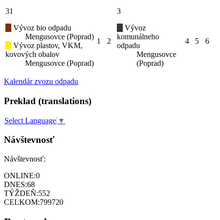
31
3
Vývoz bio odpadu
Vývoz
Mengusovce (Poprad)
komunálneho
1
2
4
5
6
Vývoz plastov, VKM,
odpadu
kovových obalov
Mengusovce
Mengusovce (Poprad)
(Poprad)
Kalendár zvozu odpadu
Preklad (translations)
Select Language
▼
Návštevnosť
Návštevnosť:
ONLINE:
0
DNES:
68
TÝŽDEŇ:
552
CELKOM:
799720