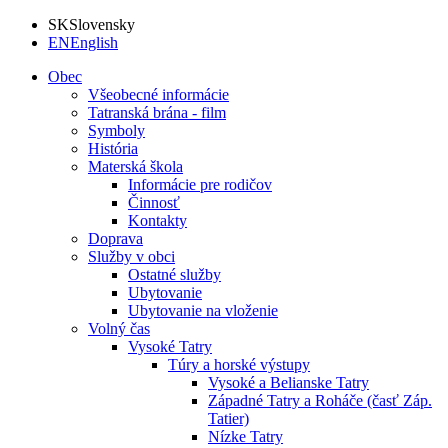
SK
Slovensky
EN
English
Obec
Všeobecné informácie
Tatranská brána - film
Symboly
História
Materská škola
Informácie pre rodičov
Činnosť
Kontakty
Doprava
Služby v obci
Ostatné služby
Ubytovanie
Ubytovanie na vloženie
Volný čas
Vysoké Tatry
Túry a horské výstupy
Vysoké a Belianske Tatry
Západné Tatry a Roháče (časť Záp.
Tatier)
Nízke Tatry