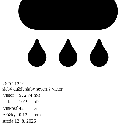
26 °C
12 °C
slabý dážď, slabý severný vietor
vietor
S, 2.74
m/s
tlak
1019
hPa
vlhkosť
42
%
zrážky
0.12
mm
streda 12. 8. 2026