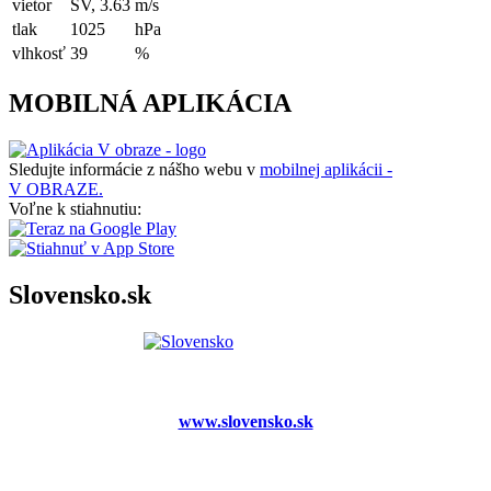
vietor
SV, 3.63
m/s
tlak
1025
hPa
vlhkosť
39
%
MOBILNÁ APLIKÁCIA
Sledujte informácie z nášho webu v
mobilnej aplikácii -
V OBRAZE.
Voľne k stiahnutiu:
Slovensko.sk
www.slovensko.sk