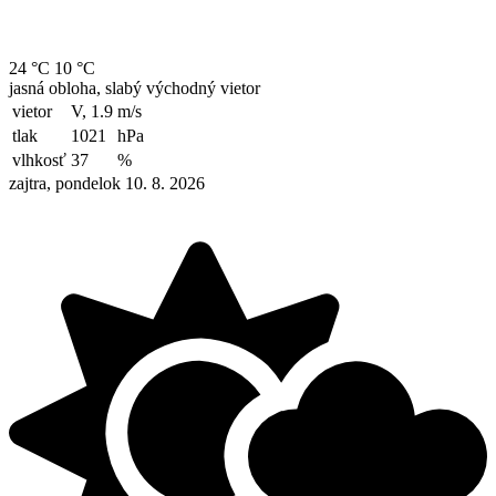
24 °C
10 °C
jasná obloha, slabý východný vietor
vietor
V, 1.9
m/s
tlak
1021
hPa
vlhkosť
37
%
zajtra, pondelok 10. 8. 2026