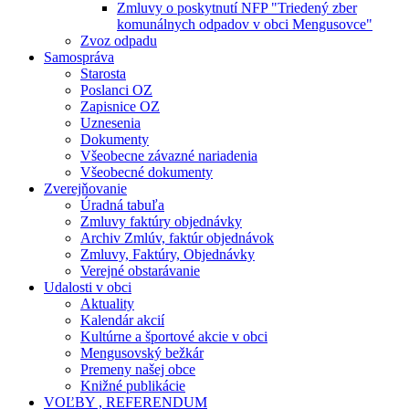
Zmluvy o poskytnutí NFP "Triedený zber
komunálnych odpadov v obci Mengusovce"
Zvoz odpadu
Samospráva
Starosta
Poslanci OZ
Zapisnice OZ
Uznesenia
Dokumenty
Všeobecne závazné nariadenia
Všeobecné dokumenty
Zverejňovanie
Úradná tabuľa
Zmluvy faktúry objednávky
Archiv Zmlúv, faktúr objednávok
Zmluvy, Faktúry, Objednávky
Verejné obstarávanie
Udalosti v obci
Aktuality
Kalendár akcií
Kultúrne a športové akcie v obci
Mengusovský bežkár
Premeny našej obce
Knižné publikácie
VOĽBY , REFERENDUM