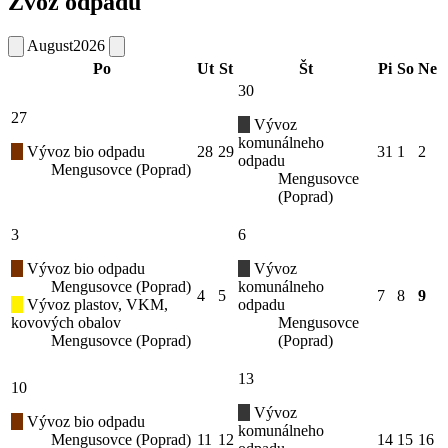
Zvoz odpadu
August
2026
Po
Ut
St
Št
Pi
So
Ne
30
27
Vývoz
komunálneho
Vývoz bio odpadu
28
29
31
1
2
odpadu
Mengusovce (Poprad)
Mengusovce
(Poprad)
3
6
Vývoz bio odpadu
Vývoz
Mengusovce (Poprad)
komunálneho
4
5
7
8
9
Vývoz plastov, VKM,
odpadu
kovových obalov
Mengusovce
Mengusovce (Poprad)
(Poprad)
13
10
Vývoz
Vývoz bio odpadu
komunálneho
Mengusovce (Poprad)
11
12
14
15
16