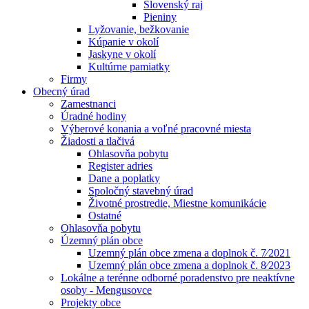
Slovenský raj
Pieniny
Lyžovanie, bežkovanie
Kúpanie v okolí
Jaskyne v okolí
Kultúrne pamiatky
Firmy
Obecný úrad
Zamestnanci
Úradné hodiny
Výberové konania a voľné pracovné miesta
Žiadosti a tlačivá
Ohlasovňa pobytu
Register adries
Dane a poplatky
Spoločný stavebný úrad
Životné prostredie, Miestne komunikácie
Ostatné
Ohlasovňa pobytu
Územný plán obce
Uzemný plán obce zmena a doplnok č. 7⁄2021
Uzemný plán obce zmena a doplnok č. 8⁄2023
Lokálne a terénne odborné poradenstvo pre neaktívne
osoby - Mengusovce
Projekty obce