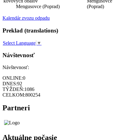
kovových obalov
Mengusovce
Mengusovce (Poprad)
(Poprad)
Kalendár zvozu odpadu
Preklad (translations)
Select Language
▼
Návštevnosť
Návštevnosť:
ONLINE:
0
DNES:
92
TÝŽDEŇ:
1086
CELKOM:
800254
Partneri
Aktuálne počasie