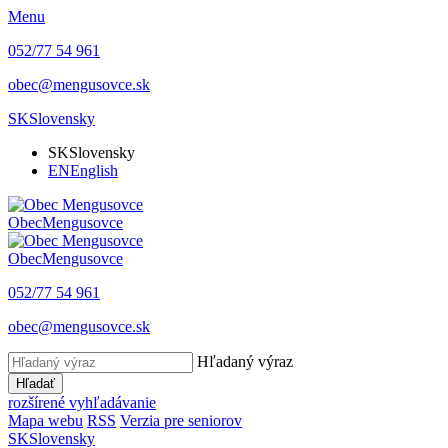
Menu
052/77 54 961
obec@mengusovce.sk
SK
Slovensky
SK
Slovensky
EN
English
Obec
Mengusovce
Obec
Mengusovce
052/77 54 961
obec@mengusovce.sk
Hľadaný výraz
Hľadať
rozšírené vyhľadávanie
Mapa webu
RSS
Verzia pre seniorov
SK
Slovensky