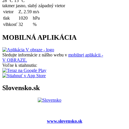
28 °C
15 °C
takmer jasno, slabý západný vietor
vietor
Z, 2.59
m/s
tlak
1020
hPa
vlhkosť
32
%
MOBILNÁ APLIKÁCIA
Sledujte informácie z nášho webu v
mobilnej aplikácii -
V OBRAZE.
Voľne k stiahnutiu:
Slovensko.sk
www.slovensko.sk