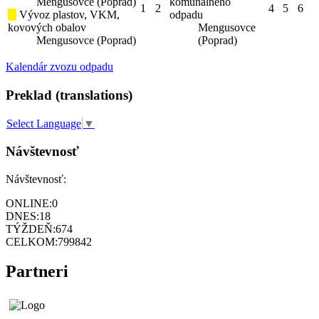
Mengusovce (Poprad)
komunálneho
1
2
4
5
6
Vývoz plastov, VKM,
odpadu
kovových obalov
Mengusovce
Mengusovce (Poprad)
(Poprad)
Kalendár zvozu odpadu
Preklad (translations)
Select Language
▼
Návštevnosť
Návštevnosť:
ONLINE:
0
DNES:
18
TÝŽDEŇ:
674
CELKOM:
799842
Partneri