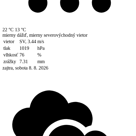
22 °C
13 °C
mierny dážď, mierny severovýchodný vietor
vietor
SV, 3.44
m/s
tlak
1019
hPa
vlhkosť
76
%
zrážky
7.31
mm
zajtra, sobota 8. 8. 2026