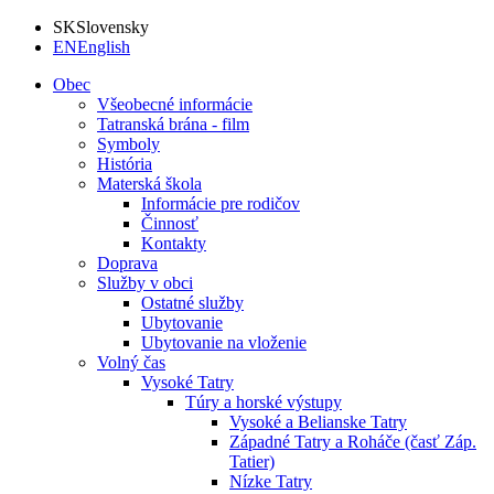
SK
Slovensky
EN
English
Obec
Všeobecné informácie
Tatranská brána - film
Symboly
História
Materská škola
Informácie pre rodičov
Činnosť
Kontakty
Doprava
Služby v obci
Ostatné služby
Ubytovanie
Ubytovanie na vloženie
Volný čas
Vysoké Tatry
Túry a horské výstupy
Vysoké a Belianske Tatry
Západné Tatry a Roháče (časť Záp.
Tatier)
Nízke Tatry