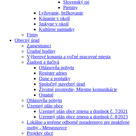
Slovenský raj
Pieniny
Lyžovanie, bežkovanie
Kúpanie v okolí
Jaskyne v okolí
Kultúrne pamiatky
Firmy
Obecný úrad
Zamestnanci
Úradné hodiny
Výberové konania a voľné pracovné miesta
Žiadosti a tlačivá
Ohlasovňa pobytu
Register adries
Dane a poplatky
Spoločný stavebný úrad
Životné prostredie, Miestne komunikácie
Ostatné
Ohlasovňa pobytu
Územný plán obce
Uzemný plán obce zmena a doplnok č. 7⁄2021
Uzemný plán obce zmena a doplnok č. 8⁄2023
Lokálne a terénne odborné poradenstvo pre neaktívne
osoby - Mengusovce
Projekty obce