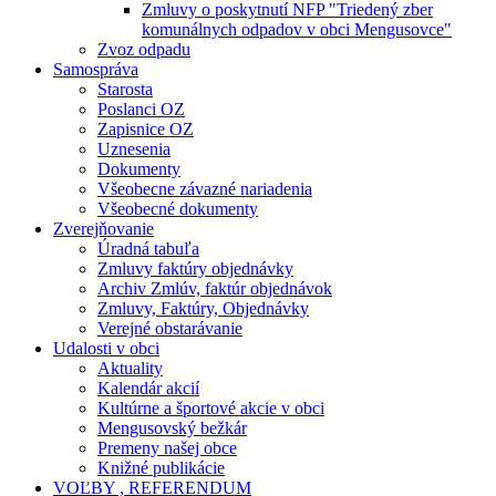
Zmluvy o poskytnutí NFP "Triedený zber
komunálnych odpadov v obci Mengusovce"
Zvoz odpadu
Samospráva
Starosta
Poslanci OZ
Zapisnice OZ
Uznesenia
Dokumenty
Všeobecne závazné nariadenia
Všeobecné dokumenty
Zverejňovanie
Úradná tabuľa
Zmluvy faktúry objednávky
Archiv Zmlúv, faktúr objednávok
Zmluvy, Faktúry, Objednávky
Verejné obstarávanie
Udalosti v obci
Aktuality
Kalendár akcií
Kultúrne a športové akcie v obci
Mengusovský bežkár
Premeny našej obce
Knižné publikácie
VOĽBY , REFERENDUM