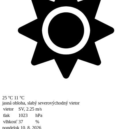
25 °C
11 °C
jasná obloha, slabý severovýchodný vietor
vietor
SV, 2.25
m/s
tlak
1023
hPa
vlhkosť
37
%
pondelok 10. 8. 2026