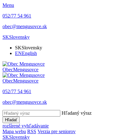
Menu
052/77 54 961
obec@mengusovce.sk
SK
Slovensky
SK
Slovensky
EN
English
Obec
Mengusovce
Obec
Mengusovce
052/77 54 961
obec@mengusovce.sk
Hľadaný výraz
Hľadať
rozšírené vyhľadávanie
Mapa webu
RSS
Verzia pre seniorov
SK
Slovensky