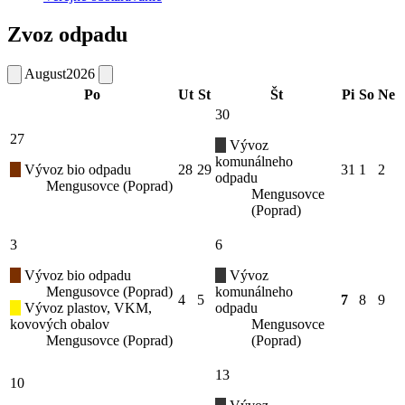
Zvoz odpadu
August
2026
Po
Ut
St
Št
Pi
So
Ne
30
27
Vývoz
komunálneho
Vývoz bio odpadu
28
29
31
1
2
odpadu
Mengusovce (Poprad)
Mengusovce
(Poprad)
3
6
Vývoz bio odpadu
Vývoz
Mengusovce (Poprad)
komunálneho
4
5
7
8
9
Vývoz plastov, VKM,
odpadu
kovových obalov
Mengusovce
Mengusovce (Poprad)
(Poprad)
13
10