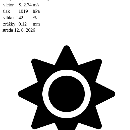
vietor
S, 2.74
m/s
tlak
1019
hPa
vlhkosť
42
%
zrážky
0.12
mm
streda 12. 8. 2026