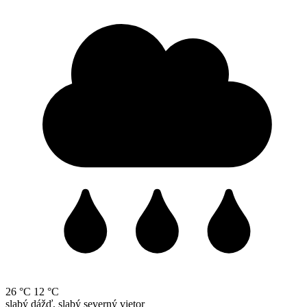
26 °C
12 °C
slabý dážď, slabý severný vietor