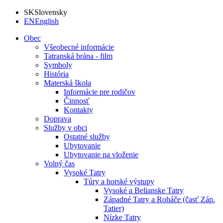
SK
Slovensky
EN
English
Obec
Všeobecné informácie
Tatranská brána - film
Symboly
História
Materská škola
Informácie pre rodičov
Činnosť
Kontakty
Doprava
Služby v obci
Ostatné služby
Ubytovanie
Ubytovanie na vloženie
Volný čas
Vysoké Tatry
Túry a horské výstupy
Vysoké a Belianske Tatry
Západné Tatry a Roháče (časť Záp.
Tatier)
Nízke Tatry