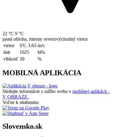
22 °C
9 °C
jasná obloha, mierny severovýchodný vietor
vietor
SV, 3.63
m/s
tlak
1025
hPa
vlhkosť
39
%
MOBILNÁ APLIKÁCIA
Sledujte informácie z nášho webu v
mobilnej aplikácii -
V OBRAZE.
Voľne k stiahnutiu:
Slovensko.sk