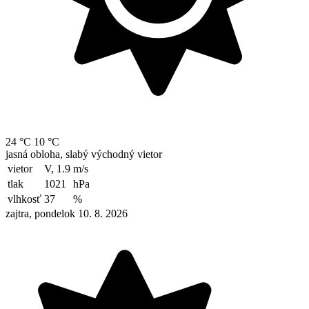
24 °C
10 °C
jasná obloha, slabý východný vietor
vietor
V, 1.9
m/s
tlak
1021
hPa
vlhkosť
37
%
zajtra, pondelok 10. 8. 2026