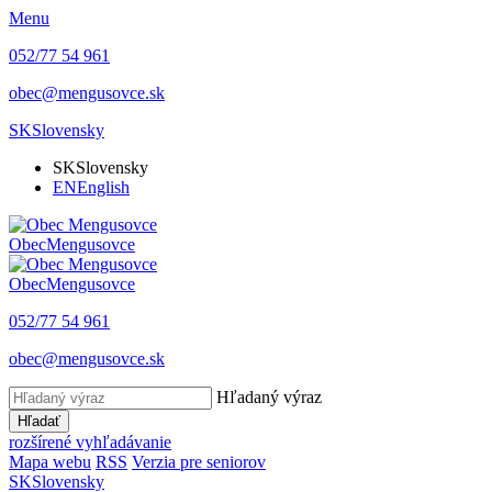
Menu
052/77 54 961
obec@mengusovce.sk
SK
Slovensky
SK
Slovensky
EN
English
Obec
Mengusovce
Obec
Mengusovce
052/77 54 961
obec@mengusovce.sk
Hľadaný výraz
Hľadať
rozšírené vyhľadávanie
Mapa webu
RSS
Verzia pre seniorov
SK
Slovensky