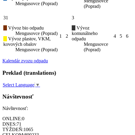
Mengusovce
Mengusovce (Poprad)
(Poprad)
31
3
Vývoz bio odpadu
Vývoz
Mengusovce (Poprad)
komunálneho
1
2
4
5
6
Vývoz plastov, VKM,
odpadu
kovových obalov
Mengusovce
Mengusovce (Poprad)
(Poprad)
Kalendár zvozu odpadu
Preklad (translations)
Select Language
▼
Návštevnosť
Návštevnosť:
ONLINE:
0
DNES:
71
TÝŽDEŇ:
1065
CELKOM:
800233