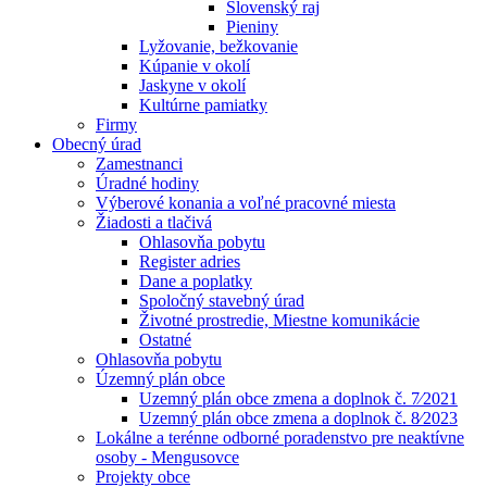
Slovenský raj
Pieniny
Lyžovanie, bežkovanie
Kúpanie v okolí
Jaskyne v okolí
Kultúrne pamiatky
Firmy
Obecný úrad
Zamestnanci
Úradné hodiny
Výberové konania a voľné pracovné miesta
Žiadosti a tlačivá
Ohlasovňa pobytu
Register adries
Dane a poplatky
Spoločný stavebný úrad
Životné prostredie, Miestne komunikácie
Ostatné
Ohlasovňa pobytu
Územný plán obce
Uzemný plán obce zmena a doplnok č. 7⁄2021
Uzemný plán obce zmena a doplnok č. 8⁄2023
Lokálne a terénne odborné poradenstvo pre neaktívne
osoby - Mengusovce
Projekty obce