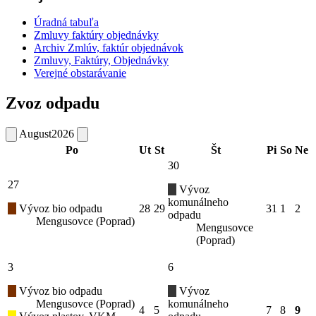
Úradná tabuľa
Zmluvy faktúry objednávky
Archiv Zmlúv, faktúr objednávok
Zmluvy, Faktúry, Objednávky
Verejné obstarávanie
Zvoz odpadu
August
2026
Po
Ut
St
Št
Pi
So
Ne
30
27
Vývoz
komunálneho
Vývoz bio odpadu
28
29
31
1
2
odpadu
Mengusovce (Poprad)
Mengusovce
(Poprad)
3
6
Vývoz bio odpadu
Vývoz
Mengusovce (Poprad)
komunálneho
4
5
7
8
9