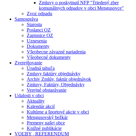
Zmluvy o poskytnutí NFP "Triedený zber
komunálnych odpadov v obci Mengusovce"
Zvoz odpadu
Samospráva
Starosta
Poslanci OZ
Zapisnice OZ
Uznesenia
Dokumenty
Všeobecne závazné nariadenia
Všeobecné dokumenty
Zverejňovanie
Úradná tabuľa
Zmluvy faktúry objednávky
Archiv Zmlúv, faktúr objednávok
Zmluvy, Faktúry, Objednávky
Verejné obstarávanie
Udalosti v obci
Aktuality
Kalendár akcií
Kultúrne a športové akcie v obci
Mengusovský bežkár
Premeny našej obce
Knižné publikácie
VOĽBY , REFERENDUM