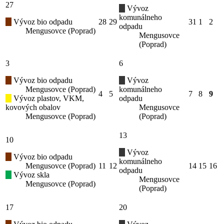
27
Vývoz
komunálneho
Vývoz bio odpadu
28
29
31
1
2
odpadu
Mengusovce (Poprad)
Mengusovce
(Poprad)
3
6
Vývoz bio odpadu
Vývoz
Mengusovce (Poprad)
komunálneho
4
5
7
8
9
Vývoz plastov, VKM,
odpadu
kovových obalov
Mengusovce
Mengusovce (Poprad)
(Poprad)
13
10
Vývoz
Vývoz bio odpadu
komunálneho
Mengusovce (Poprad)
11
12
14
15
16
odpadu
Vývoz skla
Mengusovce
Mengusovce (Poprad)
(Poprad)
17
20