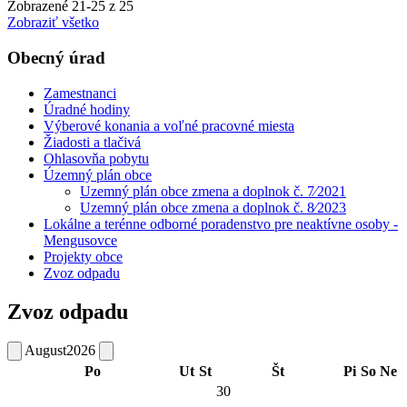
Zobrazené
21
-
25
z 25
Zobraziť všetko
Obecný úrad
Zamestnanci
Úradné hodiny
Výberové konania a voľné pracovné miesta
Žiadosti a tlačivá
Ohlasovňa pobytu
Územný plán obce
Uzemný plán obce zmena a doplnok č. 7⁄2021
Uzemný plán obce zmena a doplnok č. 8⁄2023
Lokálne a terénne odborné poradenstvo pre neaktívne osoby -
Mengusovce
Projekty obce
Zvoz odpadu
Zvoz odpadu
August
2026
Po
Ut
St
Št
Pi
So
Ne
30