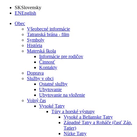
SK
Slovensky
EN
English
Obec
Všeobecné informácie
Tatranská brána - film
Symboly
História
Materská škola
Informácie pre rodičov
Činnosť
Kontakty
Doprava
Služby v obci
Ostatné služby
Ubytovanie
Ubytovanie na vloženie
Volný čas
Vysoké Tatry
Túry a horské výstupy
Vysoké a Belianske Tatry
Západné Tatry a Roháče (časť Záp.
Tatier)
Nízke Tatry