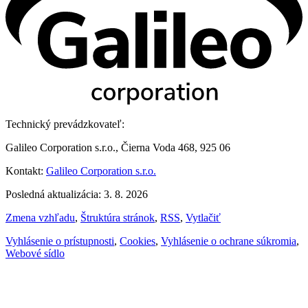
Technický prevádzkovateľ:
Galileo Corporation s.r.o., Čierna Voda 468, 925 06
Kontakt:
Galileo Corporation s.r.o.
Posledná aktualizácia: 3. 8. 2026
Zmena vzhľadu
,
Štruktúra stránok
,
RSS
,
Vytlačiť
Vyhlásenie o prístupnosti
,
Cookies
,
Vyhlásenie o ochrane súkromia
,
Webové sídlo