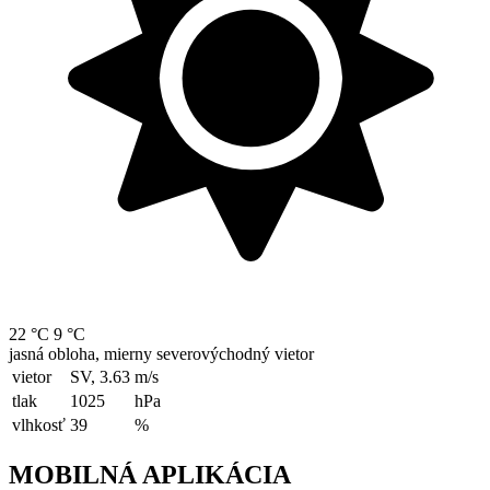
22 °C
9 °C
jasná obloha, mierny severovýchodný vietor
vietor
SV, 3.63
m/s
tlak
1025
hPa
vlhkosť
39
%
MOBILNÁ APLIKÁCIA