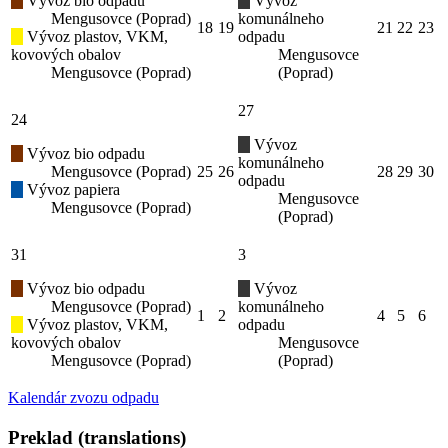
Vývoz bio odpadu
Vývoz
Mengusovce (Poprad)
komunálneho
18
19
21
22
23
Vývoz plastov, VKM,
odpadu
kovových obalov
Mengusovce
Mengusovce (Poprad)
(Poprad)
27
24
Vývoz
Vývoz bio odpadu
komunálneho
Mengusovce (Poprad)
25
26
28
29
30
odpadu
Vývoz papiera
Mengusovce
Mengusovce (Poprad)
(Poprad)
31
3
Vývoz bio odpadu
Vývoz
Mengusovce (Poprad)
komunálneho
1
2
4
5
6
Vývoz plastov, VKM,
odpadu
kovových obalov
Mengusovce
Mengusovce (Poprad)
(Poprad)
Kalendár zvozu odpadu
Preklad (translations)