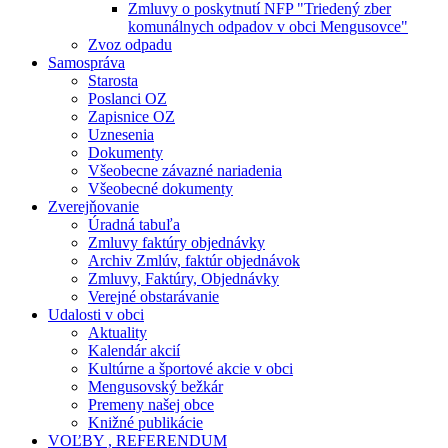
Zmluvy o poskytnutí NFP "Triedený zber
komunálnych odpadov v obci Mengusovce"
Zvoz odpadu
Samospráva
Starosta
Poslanci OZ
Zapisnice OZ
Uznesenia
Dokumenty
Všeobecne závazné nariadenia
Všeobecné dokumenty
Zverejňovanie
Úradná tabuľa
Zmluvy faktúry objednávky
Archiv Zmlúv, faktúr objednávok
Zmluvy, Faktúry, Objednávky
Verejné obstarávanie
Udalosti v obci
Aktuality
Kalendár akcií
Kultúrne a športové akcie v obci
Mengusovský bežkár
Premeny našej obce
Knižné publikácie
VOĽBY , REFERENDUM