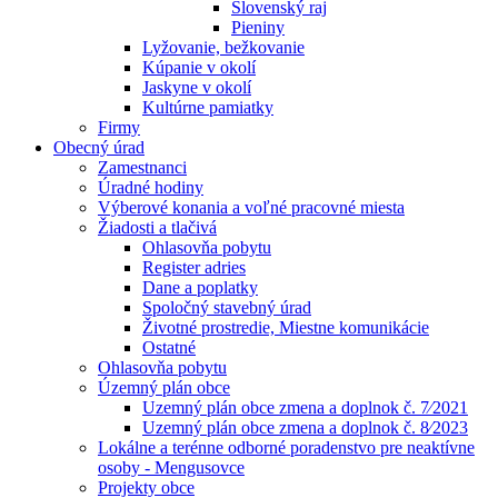
Slovenský raj
Pieniny
Lyžovanie, bežkovanie
Kúpanie v okolí
Jaskyne v okolí
Kultúrne pamiatky
Firmy
Obecný úrad
Zamestnanci
Úradné hodiny
Výberové konania a voľné pracovné miesta
Žiadosti a tlačivá
Ohlasovňa pobytu
Register adries
Dane a poplatky
Spoločný stavebný úrad
Životné prostredie, Miestne komunikácie
Ostatné
Ohlasovňa pobytu
Územný plán obce
Uzemný plán obce zmena a doplnok č. 7⁄2021
Uzemný plán obce zmena a doplnok č. 8⁄2023
Lokálne a terénne odborné poradenstvo pre neaktívne
osoby - Mengusovce
Projekty obce