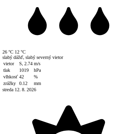
26 °C
12 °C
slabý dážď, slabý severný vietor
vietor
S, 2.74
m/s
tlak
1019
hPa
vlhkosť
42
%
zrážky
0.12
mm
streda 12. 8. 2026