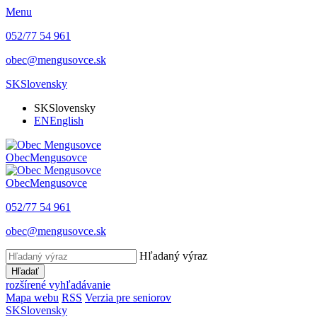
Menu
052/77 54 961
obec@mengusovce.sk
SK
Slovensky
SK
Slovensky
EN
English
Obec
Mengusovce
Obec
Mengusovce
052/77 54 961
obec@mengusovce.sk
Hľadaný výraz
Hľadať
rozšírené vyhľadávanie
Mapa webu
RSS
Verzia pre seniorov
SK
Slovensky