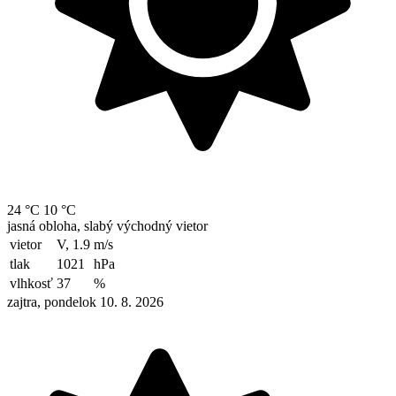
24 °C
10 °C
jasná obloha, slabý východný vietor
vietor
V, 1.9
m/s
tlak
1021
hPa
vlhkosť
37
%
zajtra, pondelok 10. 8. 2026