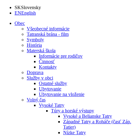
SK
Slovensky
EN
English
Obec
Všeobecné informácie
Tatranská brána - film
Symboly
História
Materská škola
Informácie pre rodičov
Činnosť
Kontakty
Doprava
Služby v obci
Ostatné služby
Ubytovanie
Ubytovanie na vloženie
Volný čas
Vysoké Tatry
Túry a horské výstupy
Vysoké a Belianske Tatry
Západné Tatry a Roháče (časť Záp.
Tatier)
Nízke Tatry