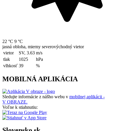
22 °C
9 °C
jasná obloha, mierny severovýchodný vietor
vietor
SV, 3.63
m/s
tlak
1025
hPa
vlhkosť
39
%
MOBILNÁ APLIKÁCIA
Sledujte informácie z nášho webu v
mobilnej aplikácii -
V OBRAZE.
Voľne k stiahnutiu:
Slovensko.sk