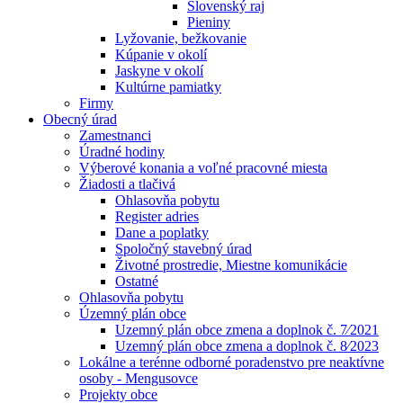
Slovenský raj
Pieniny
Lyžovanie, bežkovanie
Kúpanie v okolí
Jaskyne v okolí
Kultúrne pamiatky
Firmy
Obecný úrad
Zamestnanci
Úradné hodiny
Výberové konania a voľné pracovné miesta
Žiadosti a tlačivá
Ohlasovňa pobytu
Register adries
Dane a poplatky
Spoločný stavebný úrad
Životné prostredie, Miestne komunikácie
Ostatné
Ohlasovňa pobytu
Územný plán obce
Uzemný plán obce zmena a doplnok č. 7⁄2021
Uzemný plán obce zmena a doplnok č. 8⁄2023
Lokálne a terénne odborné poradenstvo pre neaktívne
osoby - Mengusovce
Projekty obce