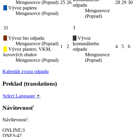
Mengusovce (Poprad)
25
26
28
29
30
odpadu
Vývoz papiera
Mengusovce
Mengusovce (Poprad)
(Poprad)
31
3
Vývoz bio odpadu
Vývoz
Mengusovce (Poprad)
komunálneho
1
2
4
5
6
Vývoz plastov, VKM,
odpadu
kovových obalov
Mengusovce
Mengusovce (Poprad)
(Poprad)
Kalendár zvozu odpadu
Preklad (translations)
Select Language
▼
Návštevnosť
Návštevnosť:
ONLINE:
3
DNES:
47