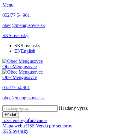
Menu
052/77 54 961
obec@mengusovce.sk
SK
Slovensky
SK
Slovensky
EN
English
Obec
Mengusovce
Obec
Mengusovce
052/77 54 961
obec@mengusovce.sk
Hľadaný výraz
Hľadať
rozšírené vyhľadávanie
Mapa webu
RSS
Verzia pre seniorov
SK
Slovensky