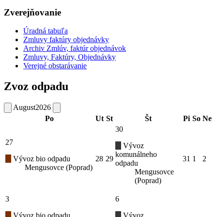
Zverejňovanie
Úradná tabuľa
Zmluvy faktúry objednávky
Archiv Zmlúv, faktúr objednávok
Zmluvy, Faktúry, Objednávky
Verejné obstarávanie
Zvoz odpadu
August
2026
Po
Ut
St
Št
Pi
So
Ne
30
27
Vývoz
komunálneho
Vývoz bio odpadu
28
29
31
1
2
odpadu
Mengusovce (Poprad)
Mengusovce
(Poprad)
3
6
Vývoz bio odpadu
Vývoz