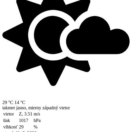
29 °C
14 °C
takmer jasno, mierny západný vietor
vietor
Z, 3.51
m/s
tlak
1017
hPa
vlhkosť
29
%