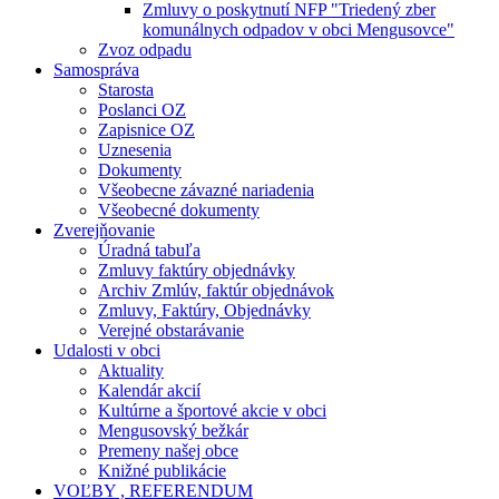
Zmluvy o poskytnutí NFP "Triedený zber
komunálnych odpadov v obci Mengusovce"
Zvoz odpadu
Samospráva
Starosta
Poslanci OZ
Zapisnice OZ
Uznesenia
Dokumenty
Všeobecne závazné nariadenia
Všeobecné dokumenty
Zverejňovanie
Úradná tabuľa
Zmluvy faktúry objednávky
Archiv Zmlúv, faktúr objednávok
Zmluvy, Faktúry, Objednávky
Verejné obstarávanie
Udalosti v obci
Aktuality
Kalendár akcií
Kultúrne a športové akcie v obci
Mengusovský bežkár
Premeny našej obce
Knižné publikácie
VOĽBY , REFERENDUM