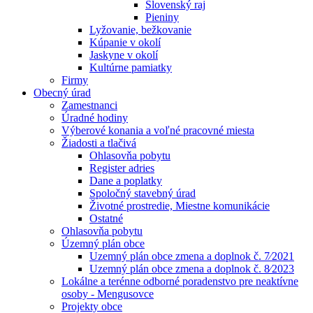
Slovenský raj
Pieniny
Lyžovanie, bežkovanie
Kúpanie v okolí
Jaskyne v okolí
Kultúrne pamiatky
Firmy
Obecný úrad
Zamestnanci
Úradné hodiny
Výberové konania a voľné pracovné miesta
Žiadosti a tlačivá
Ohlasovňa pobytu
Register adries
Dane a poplatky
Spoločný stavebný úrad
Životné prostredie, Miestne komunikácie
Ostatné
Ohlasovňa pobytu
Územný plán obce
Uzemný plán obce zmena a doplnok č. 7⁄2021
Uzemný plán obce zmena a doplnok č. 8⁄2023
Lokálne a terénne odborné poradenstvo pre neaktívne
osoby - Mengusovce
Projekty obce