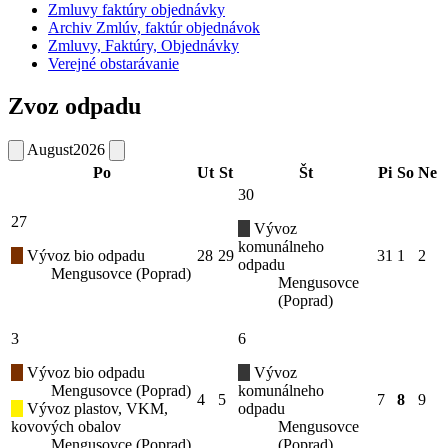
Zmluvy faktúry objednávky
Archiv Zmlúv, faktúr objednávok
Zmluvy, Faktúry, Objednávky
Verejné obstarávanie
Zvoz odpadu
August
2026
Po
Ut
St
Št
Pi
So
Ne
30
27
Vývoz
komunálneho
Vývoz bio odpadu
28
29
31
1
2
odpadu
Mengusovce (Poprad)
Mengusovce
(Poprad)
3
6
Vývoz bio odpadu
Vývoz
Mengusovce (Poprad)
komunálneho
4
5
7
8
9
Vývoz plastov, VKM,
odpadu
kovových obalov
Mengusovce
Mengusovce (Poprad)
(Poprad)