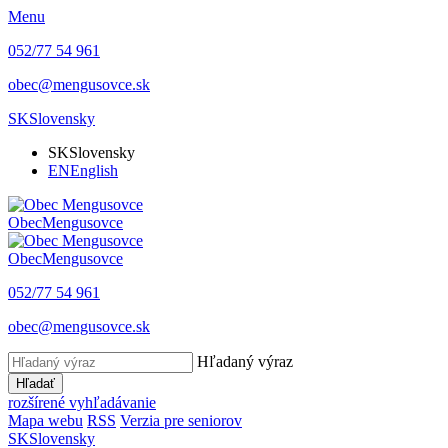
Menu
052/77 54 961
obec@mengusovce.sk
SK
Slovensky
SK
Slovensky
EN
English
Obec
Mengusovce
Obec
Mengusovce
052/77 54 961
obec@mengusovce.sk
Hľadaný výraz
Hľadať
rozšírené vyhľadávanie
Mapa webu
RSS
Verzia pre seniorov
SK
Slovensky