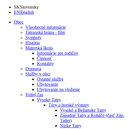
SK
Slovensky
EN
English
Obec
Všeobecné informácie
Tatranská brána - film
Symboly
História
Materská škola
Informácie pre rodičov
Činnosť
Kontakty
Doprava
Služby v obci
Ostatné služby
Ubytovanie
Ubytovanie na vloženie
Volný čas
Vysoké Tatry
Túry a horské výstupy
Vysoké a Belianske Tatry
Západné Tatry a Roháče (časť Záp.
Tatier)
Nízke Tatry