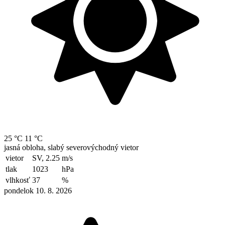
25 °C
11 °C
jasná obloha, slabý severovýchodný vietor
vietor
SV, 2.25
m/s
tlak
1023
hPa
vlhkosť
37
%
pondelok 10. 8. 2026