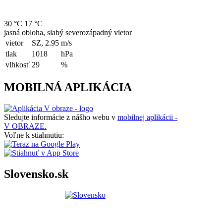
30 °C
17 °C
jasná obloha, slabý severozápadný vietor
vietor
SZ, 2.95
m/s
tlak
1018
hPa
vlhkosť
29
%
MOBILNÁ APLIKÁCIA
Sledujte informácie z nášho webu v
mobilnej aplikácii -
V OBRAZE.
Voľne k stiahnutiu:
Slovensko.sk