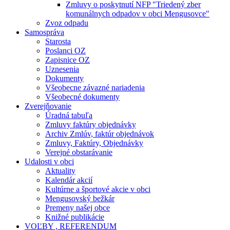
Zmluvy o poskytnutí NFP "Triedený zber
komunálnych odpadov v obci Mengusovce"
Zvoz odpadu
Samospráva
Starosta
Poslanci OZ
Zapisnice OZ
Uznesenia
Dokumenty
Všeobecne závazné nariadenia
Všeobecné dokumenty
Zverejňovanie
Úradná tabuľa
Zmluvy faktúry objednávky
Archiv Zmlúv, faktúr objednávok
Zmluvy, Faktúry, Objednávky
Verejné obstarávanie
Udalosti v obci
Aktuality
Kalendár akcií
Kultúrne a športové akcie v obci
Mengusovský bežkár
Premeny našej obce
Knižné publikácie
VOĽBY , REFERENDUM