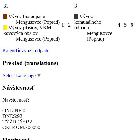
31
3
Vývoz bio odpadu
Vývoz
Mengusovce (Poprad)
komunálneho
1
2
4
5
6
Vývoz plastov, VKM,
odpadu
kovových obalov
Mengusovce
Mengusovce (Poprad)
(Poprad)
Kalendár zvozu odpadu
Preklad (translations)
Select Language
▼
Návštevnosť
Návštevnosť:
ONLINE:
0
DNES:
92
TÝŽDEŇ:
922
CELKOM:
800090