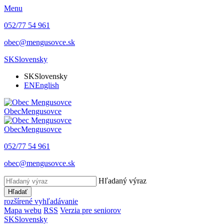
Menu
052/77 54 961
obec@mengusovce.sk
SK
Slovensky
SK
Slovensky
EN
English
Obec
Mengusovce
Obec
Mengusovce
052/77 54 961
obec@mengusovce.sk
Hľadaný výraz
Hľadať
rozšírené vyhľadávanie
Mapa webu
RSS
Verzia pre seniorov
SK
Slovensky