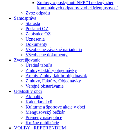
Zmluvy o poskytnutí NFP "Triedený zber
komunálnych odpadov v obci Mengusovce"
Zvoz odpadu
Samospráva
Starosta
Poslanci OZ
Zapisnice OZ
Uznesenia
Dokumenty
Všeobecne závazné nariadenia
Všeobecné dokumenty
Zverejňovanie
Úradná tabuľa
Zmluvy faktúry objednávky
Archiv Zmlúv, faktúr objednávok
Zmluvy, Faktúry, Objednávky
Verejné obstarávanie
Udalosti v obci
Aktuality
Kalendár akcií
Kultúrne a športové akcie v obci
Mengusovský bežkár
Premeny našej obce
Knižné publikácie
VOĽBY , REFERENDUM