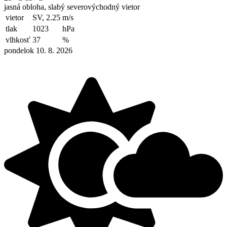
jasná obloha, slabý severovýchodný vietor
vietor
SV, 2.25
m/s
tlak
1023
hPa
vlhkosť
37
%
pondelok 10. 8. 2026