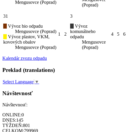
Mengusovce (Poprad)
(Poprad)
31
3
Vývoz bio odpadu
Vývoz
Mengusovce (Poprad)
komunálneho
1
2
4
5
6
Vývoz plastov, VKM,
odpadu
kovových obalov
Mengusovce
Mengusovce (Poprad)
(Poprad)
Kalendár zvozu odpadu
Preklad (translations)
Select Language
▼
Návštevnosť
Návštevnosť:
ONLINE:
0
DNES:
145
TÝŽDEŇ:
801
CELKOM:
799969