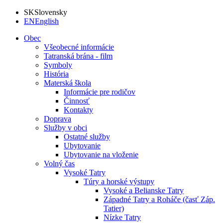
SK
Slovensky
EN
English
Obec
Všeobecné informácie
Tatranská brána - film
Symboly
História
Materská škola
Informácie pre rodičov
Činnosť
Kontakty
Doprava
Služby v obci
Ostatné služby
Ubytovanie
Ubytovanie na vloženie
Volný čas
Vysoké Tatry
Túry a horské výstupy
Vysoké a Belianske Tatry
Západné Tatry a Roháče (časť Záp.
Tatier)
Nízke Tatry