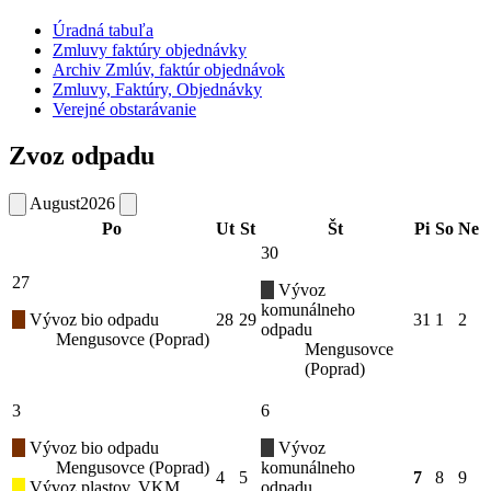
Úradná tabuľa
Zmluvy faktúry objednávky
Archiv Zmlúv, faktúr objednávok
Zmluvy, Faktúry, Objednávky
Verejné obstarávanie
Zvoz odpadu
August
2026
Po
Ut
St
Št
Pi
So
Ne
30
27
Vývoz
komunálneho
Vývoz bio odpadu
28
29
31
1
2
odpadu
Mengusovce (Poprad)
Mengusovce
(Poprad)
3
6
Vývoz bio odpadu
Vývoz
Mengusovce (Poprad)
komunálneho
4
5
7
8
9
Vývoz plastov, VKM,
odpadu