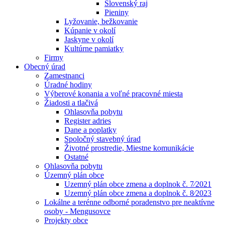
Slovenský raj
Pieniny
Lyžovanie, bežkovanie
Kúpanie v okolí
Jaskyne v okolí
Kultúrne pamiatky
Firmy
Obecný úrad
Zamestnanci
Úradné hodiny
Výberové konania a voľné pracovné miesta
Žiadosti a tlačivá
Ohlasovňa pobytu
Register adries
Dane a poplatky
Spoločný stavebný úrad
Životné prostredie, Miestne komunikácie
Ostatné
Ohlasovňa pobytu
Územný plán obce
Uzemný plán obce zmena a doplnok č. 7⁄2021
Uzemný plán obce zmena a doplnok č. 8⁄2023
Lokálne a terénne odborné poradenstvo pre neaktívne
osoby - Mengusovce
Projekty obce