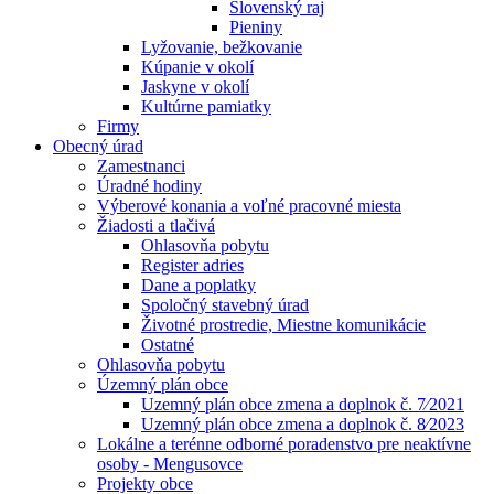
Slovenský raj
Pieniny
Lyžovanie, bežkovanie
Kúpanie v okolí
Jaskyne v okolí
Kultúrne pamiatky
Firmy
Obecný úrad
Zamestnanci
Úradné hodiny
Výberové konania a voľné pracovné miesta
Žiadosti a tlačivá
Ohlasovňa pobytu
Register adries
Dane a poplatky
Spoločný stavebný úrad
Životné prostredie, Miestne komunikácie
Ostatné
Ohlasovňa pobytu
Územný plán obce
Uzemný plán obce zmena a doplnok č. 7⁄2021
Uzemný plán obce zmena a doplnok č. 8⁄2023
Lokálne a terénne odborné poradenstvo pre neaktívne
osoby - Mengusovce
Projekty obce