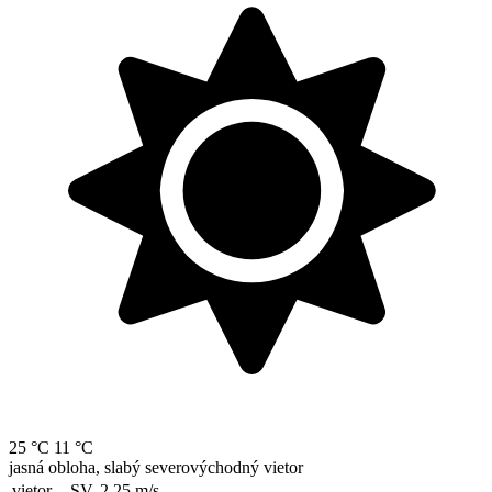
25 °C
11 °C
jasná obloha, slabý severovýchodný vietor
vietor
SV, 2.25
m/s