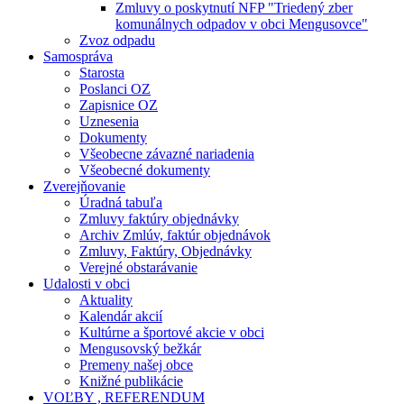
Zmluvy o poskytnutí NFP "Triedený zber
komunálnych odpadov v obci Mengusovce"
Zvoz odpadu
Samospráva
Starosta
Poslanci OZ
Zapisnice OZ
Uznesenia
Dokumenty
Všeobecne závazné nariadenia
Všeobecné dokumenty
Zverejňovanie
Úradná tabuľa
Zmluvy faktúry objednávky
Archiv Zmlúv, faktúr objednávok
Zmluvy, Faktúry, Objednávky
Verejné obstarávanie
Udalosti v obci
Aktuality
Kalendár akcií
Kultúrne a športové akcie v obci
Mengusovský bežkár
Premeny našej obce
Knižné publikácie
VOĽBY , REFERENDUM