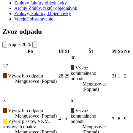
Zmluvy faktúry objednávky
Archiv Zmlúv, faktúr objednávok
Zmluvy, Faktúry, Objednávky
Verejné obstarávanie
Zvoz odpadu
August
2026
Po
Ut
St
Št
Pi
So
Ne
30
27
Vývoz
komunálneho
Vývoz bio odpadu
28
29
31
1
2
odpadu
Mengusovce (Poprad)
Mengusovce
(Poprad)
3
6
Vývoz bio odpadu
Vývoz
Mengusovce (Poprad)
komunálneho
4
5
7
8
9
Vývoz plastov, VKM,
odpadu
kovových obalov
Mengusovce
Mengusovce (Poprad)
(Poprad)