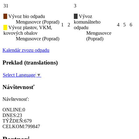
31
3
Vývoz bio odpadu
Vývoz
Mengusovce (Poprad)
komunálneho
1
2
4
5
6
Vývoz plastov, VKM,
odpadu
kovových obalov
Mengusovce
Mengusovce (Poprad)
(Poprad)
Kalendár zvozu odpadu
Preklad (translations)
Select Language
▼
Návštevnosť
Návštevnosť:
ONLINE:
0
DNES:
23
TÝŽDEŇ:
679
CELKOM:
799847