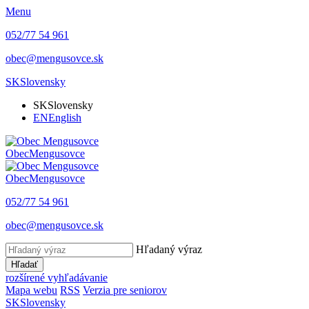
Menu
052/77 54 961
obec@mengusovce.sk
SK
Slovensky
SK
Slovensky
EN
English
Obec
Mengusovce
Obec
Mengusovce
052/77 54 961
obec@mengusovce.sk
Hľadaný výraz
Hľadať
rozšírené vyhľadávanie
Mapa webu
RSS
Verzia pre seniorov
SK
Slovensky