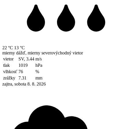
22 °C
13 °C
mierny dážď, mierny severovýchodný vietor
vietor
SV, 3.44
m/s
tlak
1019
hPa
vlhkosť
76
%
zrážky
7.31
mm
zajtra, sobota 8. 8. 2026