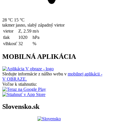
28 °C
15 °C
takmer jasno, slabý západný vietor
vietor
Z, 2.59
m/s
tlak
1020
hPa
vlhkosť
32
%
MOBILNÁ APLIKÁCIA
Sledujte informácie z nášho webu v
mobilnej aplikácii -
V OBRAZE.
Voľne k stiahnutiu:
Slovensko.sk