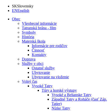
SK
Slovensky
EN
English
Obec
Všeobecné informácie
Tatranská brána - film
Symboly
História
Materská škola
Informácie pre rodičov
Činnosť
Kontakty
Doprava
Služby v obci
Ostatné služby
Ubytovanie
Ubytovanie na vloženie
Volný čas
Vysoké Tatry
Túry a horské výstupy
Vysoké a Belianske Tatry
Západné Tatry a Roháče (časť Záp.
Tatier)
Nízke Tatry