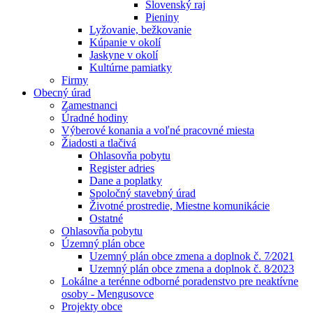
Slovenský raj
Pieniny
Lyžovanie, bežkovanie
Kúpanie v okolí
Jaskyne v okolí
Kultúrne pamiatky
Firmy
Obecný úrad
Zamestnanci
Úradné hodiny
Výberové konania a voľné pracovné miesta
Žiadosti a tlačivá
Ohlasovňa pobytu
Register adries
Dane a poplatky
Spoločný stavebný úrad
Životné prostredie, Miestne komunikácie
Ostatné
Ohlasovňa pobytu
Územný plán obce
Uzemný plán obce zmena a doplnok č. 7⁄2021
Uzemný plán obce zmena a doplnok č. 8⁄2023
Lokálne a terénne odborné poradenstvo pre neaktívne
osoby - Mengusovce
Projekty obce