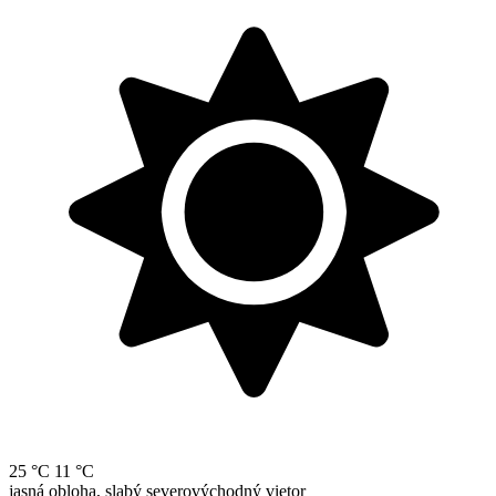
25 °C
11 °C
jasná obloha, slabý severovýchodný vietor