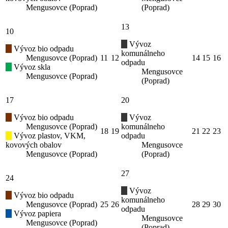
Mengusovce (Poprad)
(Poprad)
13
10
Vývoz
Vývoz bio odpadu
komunálneho
Mengusovce (Poprad)
11
12
14
15
16
odpadu
Vývoz skla
Mengusovce
Mengusovce (Poprad)
(Poprad)
17
20
Vývoz bio odpadu
Vývoz
Mengusovce (Poprad)
komunálneho
18
19
21
22
23
Vývoz plastov, VKM,
odpadu
kovových obalov
Mengusovce
Mengusovce (Poprad)
(Poprad)
27
24
Vývoz
Vývoz bio odpadu
komunálneho
Mengusovce (Poprad)
25
26
28
29
30
odpadu
Vývoz papiera
Mengusovce
Mengusovce (Poprad)
(Poprad)