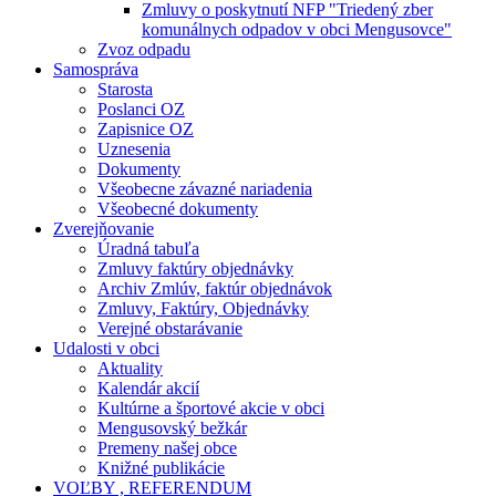
Zmluvy o poskytnutí NFP "Triedený zber
komunálnych odpadov v obci Mengusovce"
Zvoz odpadu
Samospráva
Starosta
Poslanci OZ
Zapisnice OZ
Uznesenia
Dokumenty
Všeobecne závazné nariadenia
Všeobecné dokumenty
Zverejňovanie
Úradná tabuľa
Zmluvy faktúry objednávky
Archiv Zmlúv, faktúr objednávok
Zmluvy, Faktúry, Objednávky
Verejné obstarávanie
Udalosti v obci
Aktuality
Kalendár akcií
Kultúrne a športové akcie v obci
Mengusovský bežkár
Premeny našej obce
Knižné publikácie
VOĽBY , REFERENDUM