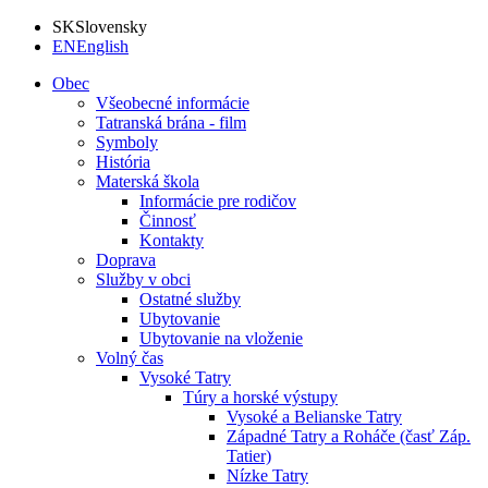
SK
Slovensky
EN
English
Obec
Všeobecné informácie
Tatranská brána - film
Symboly
História
Materská škola
Informácie pre rodičov
Činnosť
Kontakty
Doprava
Služby v obci
Ostatné služby
Ubytovanie
Ubytovanie na vloženie
Volný čas
Vysoké Tatry
Túry a horské výstupy
Vysoké a Belianske Tatry
Západné Tatry a Roháče (časť Záp.
Tatier)
Nízke Tatry