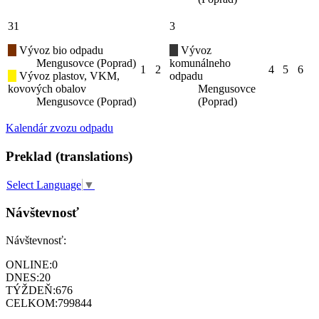
31
3
Vývoz bio odpadu
Vývoz
Mengusovce (Poprad)
komunálneho
1
2
4
5
6
Vývoz plastov, VKM,
odpadu
kovových obalov
Mengusovce
Mengusovce (Poprad)
(Poprad)
Kalendár zvozu odpadu
Preklad (translations)
Select Language
▼
Návštevnosť
Návštevnosť:
ONLINE:
0
DNES:
20
TÝŽDEŇ:
676
CELKOM:
799844