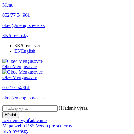
Menu
052/77 54 961
obec@mengusovce.sk
SK
Slovensky
SK
Slovensky
EN
English
Obec
Mengusovce
Obec
Mengusovce
052/77 54 961
obec@mengusovce.sk
Hľadaný výraz
Hľadať
rozšírené vyhľadávanie
Mapa webu
RSS
Verzia pre seniorov
SK
Slovensky