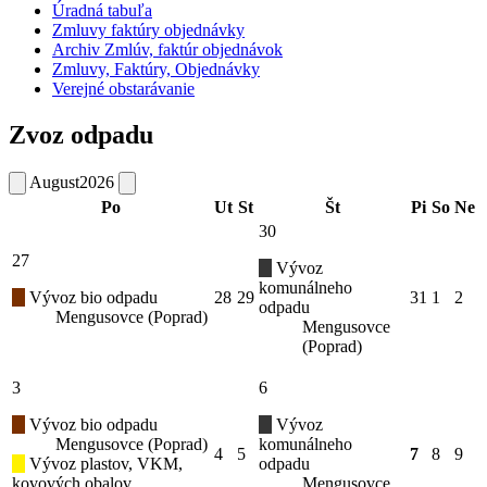
Úradná tabuľa
Zmluvy faktúry objednávky
Archiv Zmlúv, faktúr objednávok
Zmluvy, Faktúry, Objednávky
Verejné obstarávanie
Zvoz odpadu
August
2026
Po
Ut
St
Št
Pi
So
Ne
30
27
Vývoz
komunálneho
Vývoz bio odpadu
28
29
31
1
2
odpadu
Mengusovce (Poprad)
Mengusovce
(Poprad)
3
6
Vývoz bio odpadu
Vývoz
Mengusovce (Poprad)
komunálneho
4
5
7
8
9
Vývoz plastov, VKM,
odpadu
kovových obalov
Mengusovce