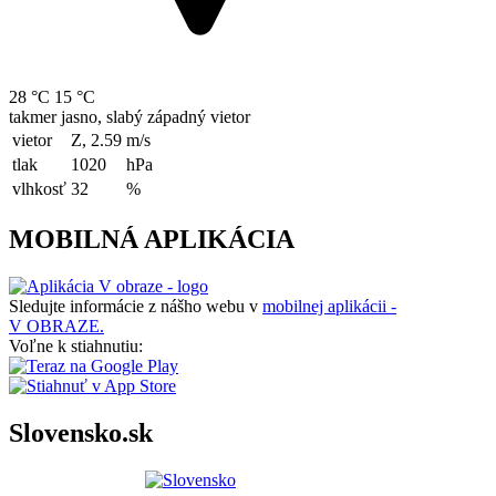
28 °C
15 °C
takmer jasno, slabý západný vietor
vietor
Z, 2.59
m/s
tlak
1020
hPa
vlhkosť
32
%
MOBILNÁ APLIKÁCIA
Sledujte informácie z nášho webu v
mobilnej aplikácii -
V OBRAZE.
Voľne k stiahnutiu:
Slovensko.sk