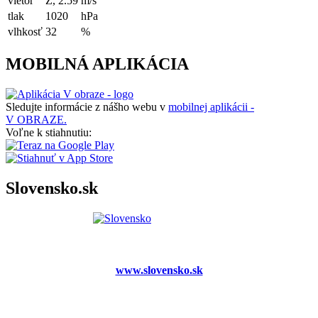
vietor
Z, 2.59
m/s
tlak
1020
hPa
vlhkosť
32
%
MOBILNÁ APLIKÁCIA
Sledujte informácie z nášho webu v
mobilnej aplikácii -
V OBRAZE.
Voľne k stiahnutiu:
Slovensko.sk
www.slovensko.sk