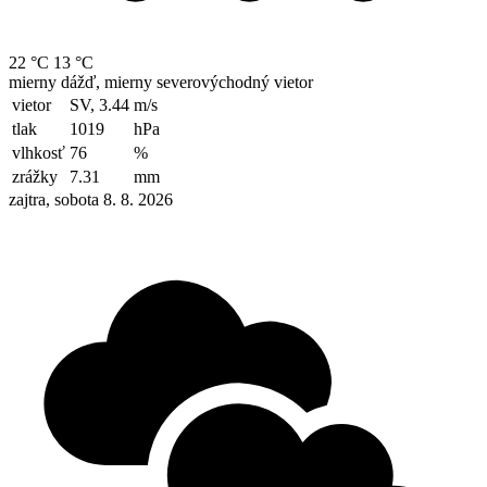
22 °C
13 °C
mierny dážď, mierny severovýchodný vietor
vietor
SV, 3.44
m/s
tlak
1019
hPa
vlhkosť
76
%
zrážky
7.31
mm
zajtra, sobota 8. 8. 2026