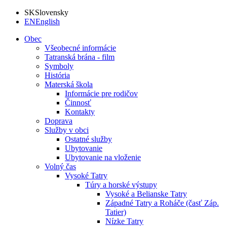
SK
Slovensky
EN
English
Obec
Všeobecné informácie
Tatranská brána - film
Symboly
História
Materská škola
Informácie pre rodičov
Činnosť
Kontakty
Doprava
Služby v obci
Ostatné služby
Ubytovanie
Ubytovanie na vloženie
Volný čas
Vysoké Tatry
Túry a horské výstupy
Vysoké a Belianske Tatry
Západné Tatry a Roháče (časť Záp.
Tatier)
Nízke Tatry