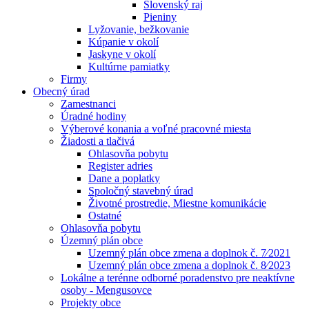
Slovenský raj
Pieniny
Lyžovanie, bežkovanie
Kúpanie v okolí
Jaskyne v okolí
Kultúrne pamiatky
Firmy
Obecný úrad
Zamestnanci
Úradné hodiny
Výberové konania a voľné pracovné miesta
Žiadosti a tlačivá
Ohlasovňa pobytu
Register adries
Dane a poplatky
Spoločný stavebný úrad
Životné prostredie, Miestne komunikácie
Ostatné
Ohlasovňa pobytu
Územný plán obce
Uzemný plán obce zmena a doplnok č. 7⁄2021
Uzemný plán obce zmena a doplnok č. 8⁄2023
Lokálne a terénne odborné poradenstvo pre neaktívne
osoby - Mengusovce
Projekty obce