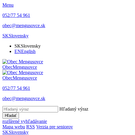
Menu
052/77 54 961
obec@mengusovce.sk
SK
Slovensky
SK
Slovensky
EN
English
Obec
Mengusovce
Obec
Mengusovce
052/77 54 961
obec@mengusovce.sk
Hľadaný výraz
Hľadať
rozšírené vyhľadávanie
Mapa webu
RSS
Verzia pre seniorov
SK
Slovensky