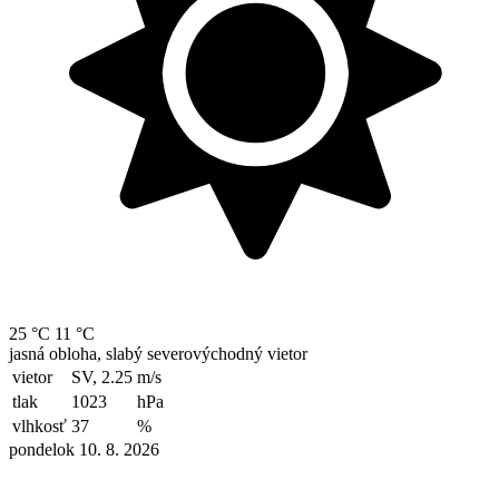
25 °C
11 °C
jasná obloha, slabý severovýchodný vietor
vietor
SV, 2.25
m/s
tlak
1023
hPa
vlhkosť
37
%
pondelok 10. 8. 2026