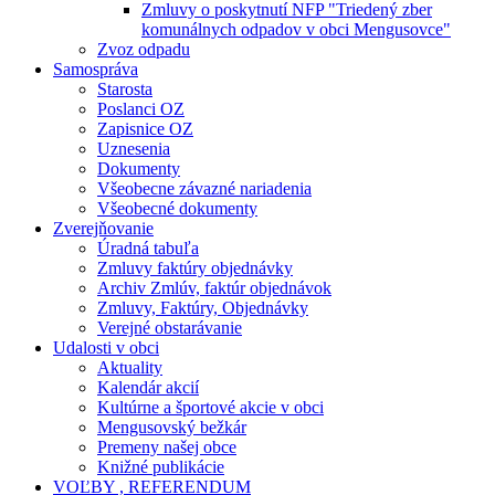
Zmluvy o poskytnutí NFP "Triedený zber
komunálnych odpadov v obci Mengusovce"
Zvoz odpadu
Samospráva
Starosta
Poslanci OZ
Zapisnice OZ
Uznesenia
Dokumenty
Všeobecne závazné nariadenia
Všeobecné dokumenty
Zverejňovanie
Úradná tabuľa
Zmluvy faktúry objednávky
Archiv Zmlúv, faktúr objednávok
Zmluvy, Faktúry, Objednávky
Verejné obstarávanie
Udalosti v obci
Aktuality
Kalendár akcií
Kultúrne a športové akcie v obci
Mengusovský bežkár
Premeny našej obce
Knižné publikácie
VOĽBY , REFERENDUM