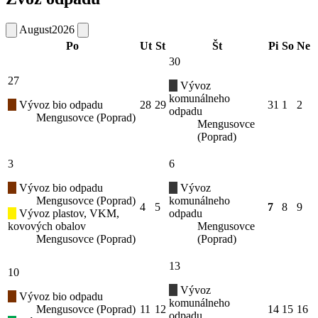
August
2026
Po
Ut
St
Št
Pi
So
Ne
30
27
Vývoz
komunálneho
Vývoz bio odpadu
28
29
31
1
2
odpadu
Mengusovce (Poprad)
Mengusovce
(Poprad)
3
6
Vývoz bio odpadu
Vývoz
Mengusovce (Poprad)
komunálneho
4
5
7
8
9
Vývoz plastov, VKM,
odpadu
kovových obalov
Mengusovce
Mengusovce (Poprad)
(Poprad)
13
10
Vývoz
Vývoz bio odpadu
komunálneho
Mengusovce (Poprad)
11
12
14
15
16
odpadu