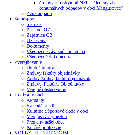
Zmluvy o poskytnutí NFP "Triedený zber
komunálnych odpadov v obci Mengusovce"
Zvoz odpadu
Samospráva
Starosta
Poslanci OZ
Zapisnice OZ
Uznesenia
Dokumenty
Všeobecne závazné nariadenia
Všeobecné dokumenty
Zverejňovanie
Úradná tabuľa
Zmluvy faktúry objednávky
Archiv Zmlúv, faktúr objednávok
Zmluvy, Faktúry, Objednávky
Verejné obstarávanie
Udalosti v obci
Aktuality
Kalendár akcií
Kultúrne a športové akcie v obci
Mengusovský bežkár
Premeny našej obce
Knižné publikácie
VOĽBY , REFERENDUM