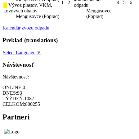
1
2
4
5
6
Vývoz plastov, VKM,
odpadu
kovových obalov
Mengusovce
Mengusovce (Poprad)
(Poprad)
Kalendár zvozu odpadu
Preklad (translations)
Select Language
▼
Návštevnosť
Návštevnosť:
ONLINE:
0
DNES:
93
TÝŽDEŇ:
1087
CELKOM:
800255
Partneri