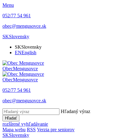
Menu
052/77 54 961
obec@mengusovce.sk
SK
Slovensky
SK
Slovensky
EN
English
Obec
Mengusovce
Obec
Mengusovce
052/77 54 961
obec@mengusovce.sk
Hľadaný výraz
Hľadať
rozšírené vyhľadávanie
Mapa webu
RSS
Verzia pre seniorov
SK
Slovensky