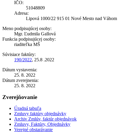
IČO:
51048809
Adresa:
Lipová 1000/22 915 01 Nové Mesto nad Váhom
Meno podpisujúcej osoby:
Mgr. Ľudmila Gallová
Funkcia podpisujúcej osoby:
riaditeľka MŠ
Súvisiace faktúry:
190/2022
, 25.8 .2022
Dátum vystavenia:
25. 8. 2022
Dátum zverejnenia:
25. 8. 2022
Zverejňovanie
Úradná tabuľa
Zmluvy faktúry objednávky
Archiv Zmlúv, faktúr objednávok
Zmluvy, Faktúry, Objednávky
Verejné obstarávanie