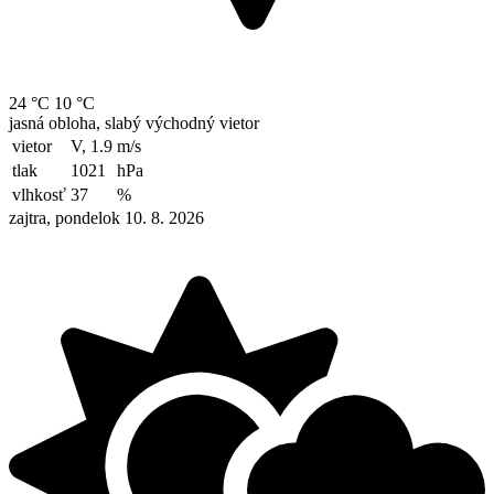
24 °C
10 °C
jasná obloha, slabý východný vietor
vietor
V, 1.9
m/s
tlak
1021
hPa
vlhkosť
37
%
zajtra, pondelok 10. 8. 2026