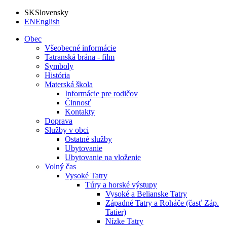
SK
Slovensky
EN
English
Obec
Všeobecné informácie
Tatranská brána - film
Symboly
História
Materská škola
Informácie pre rodičov
Činnosť
Kontakty
Doprava
Služby v obci
Ostatné služby
Ubytovanie
Ubytovanie na vloženie
Volný čas
Vysoké Tatry
Túry a horské výstupy
Vysoké a Belianske Tatry
Západné Tatry a Roháče (časť Záp.
Tatier)
Nízke Tatry