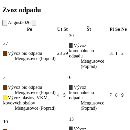
Zvoz odpadu
August
2026
Po
Ut
St
Št
Pi
So
Ne
30
27
Vývoz
komunálneho
Vývoz bio odpadu
28
29
31
1
2
odpadu
Mengusovce (Poprad)
Mengusovce
(Poprad)
3
6
Vývoz bio odpadu
Vývoz
Mengusovce (Poprad)
komunálneho
4
5
7
8
9
Vývoz plastov, VKM,
odpadu
kovových obalov
Mengusovce
Mengusovce (Poprad)
(Poprad)
13
10
Vývoz