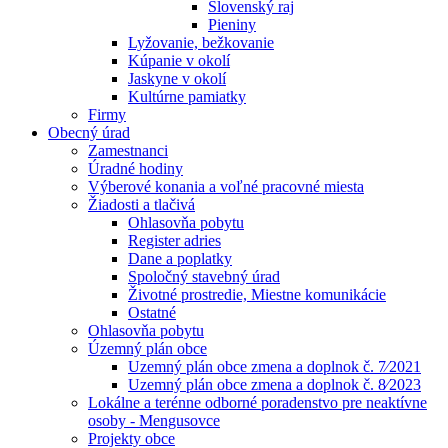
Slovenský raj
Pieniny
Lyžovanie, bežkovanie
Kúpanie v okolí
Jaskyne v okolí
Kultúrne pamiatky
Firmy
Obecný úrad
Zamestnanci
Úradné hodiny
Výberové konania a voľné pracovné miesta
Žiadosti a tlačivá
Ohlasovňa pobytu
Register adries
Dane a poplatky
Spoločný stavebný úrad
Životné prostredie, Miestne komunikácie
Ostatné
Ohlasovňa pobytu
Územný plán obce
Uzemný plán obce zmena a doplnok č. 7⁄2021
Uzemný plán obce zmena a doplnok č. 8⁄2023
Lokálne a terénne odborné poradenstvo pre neaktívne
osoby - Mengusovce
Projekty obce