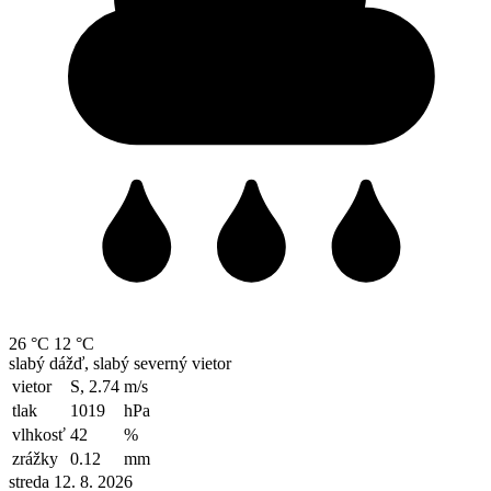
26 °C
12 °C
slabý dážď, slabý severný vietor
vietor
S, 2.74
m/s
tlak
1019
hPa
vlhkosť
42
%
zrážky
0.12
mm
streda 12. 8. 2026