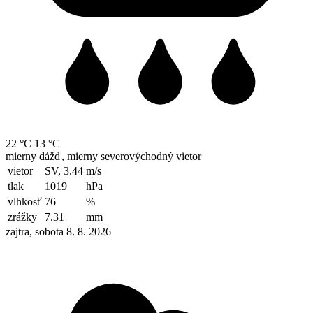
22 °C
13 °C
mierny dážď, mierny severovýchodný vietor
vietor
SV, 3.44
m/s
tlak
1019
hPa
vlhkosť
76
%
zrážky
7.31
mm
zajtra, sobota 8. 8. 2026