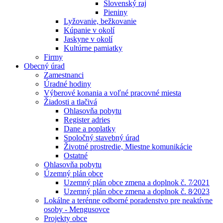
Slovenský raj
Pieniny
Lyžovanie, bežkovanie
Kúpanie v okolí
Jaskyne v okolí
Kultúrne pamiatky
Firmy
Obecný úrad
Zamestnanci
Úradné hodiny
Výberové konania a voľné pracovné miesta
Žiadosti a tlačivá
Ohlasovňa pobytu
Register adries
Dane a poplatky
Spoločný stavebný úrad
Životné prostredie, Miestne komunikácie
Ostatné
Ohlasovňa pobytu
Územný plán obce
Uzemný plán obce zmena a doplnok č. 7⁄2021
Uzemný plán obce zmena a doplnok č. 8⁄2023
Lokálne a terénne odborné poradenstvo pre neaktívne
osoby - Mengusovce
Projekty obce