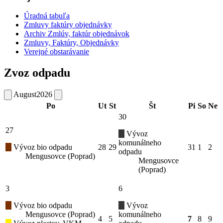
Úradná tabuľa
Zmluvy faktúry objednávky
Archiv Zmlúv, faktúr objednávok
Zmluvy, Faktúry, Objednávky
Verejné obstarávanie
Zvoz odpadu
August
2026
Po
Ut
St
Št
Pi
So
Ne
30
27
Vývoz
komunálneho
Vývoz bio odpadu
28
29
31
1
2
odpadu
Mengusovce (Poprad)
Mengusovce
(Poprad)
3
6
Vývoz bio odpadu
Vývoz
Mengusovce (Poprad)
komunálneho
4
5
7
8
9