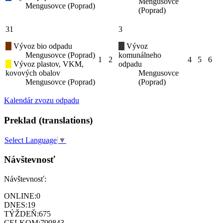
Mengusovce
Mengusovce (Poprad)
(Poprad)
31
3
Vývoz bio odpadu
Vývoz
Mengusovce (Poprad)
komunálneho
1
2
4
5
6
Vývoz plastov, VKM,
odpadu
kovových obalov
Mengusovce
Mengusovce (Poprad)
(Poprad)
Kalendár zvozu odpadu
Preklad (translations)
Select Language
▼
Návštevnosť
Návštevnosť:
ONLINE:
0
DNES:
19
TÝŽDEŇ:
675
CELKOM:
799843