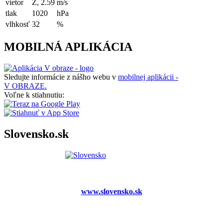
vietor
Z, 2.59
m/s
tlak
1020
hPa
vlhkosť
32
%
MOBILNÁ APLIKÁCIA
Sledujte informácie z nášho webu v
mobilnej aplikácii -
V OBRAZE.
Voľne k stiahnutiu:
Slovensko.sk
www.slovensko.sk