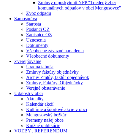
Zmluvy o poskytnutí NFP "Triedený zber
komunálnych odpadov v obci Mengusovce"
Zvoz odpadu
Samospráva
Starosta
Poslanci OZ
Zapisnice OZ
Uznesenia
Dokumenty
Všeobecne závazné nariadenia
Všeobecné dokumenty
Zverejňovanie
Úradná tabuľa
Zmluvy faktúry objednávky
Archiv Zmlúv, faktúr objednávok
Zmluvy, Faktúry, Objednávky
Verejné obstarávanie
Udalosti v obci
Aktuality
Kalendár akcií
Kultúrne a športové akcie v obci
Mengusovský bežkár
Premeny našej obce
Knižné publikácie
VOĽBY , REFERENDUM