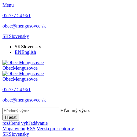
Menu
052/77 54 961
obec@mengusovce.sk
SK
Slovensky
SK
Slovensky
EN
English
Obec
Mengusovce
Obec
Mengusovce
052/77 54 961
obec@mengusovce.sk
Hľadaný výraz
Hľadať
rozšírené vyhľadávanie
Mapa webu
RSS
Verzia pre seniorov
SK
Slovensky