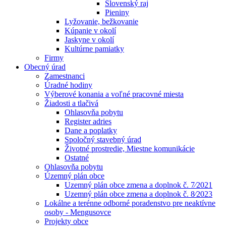
Slovenský raj
Pieniny
Lyžovanie, bežkovanie
Kúpanie v okolí
Jaskyne v okolí
Kultúrne pamiatky
Firmy
Obecný úrad
Zamestnanci
Úradné hodiny
Výberové konania a voľné pracovné miesta
Žiadosti a tlačivá
Ohlasovňa pobytu
Register adries
Dane a poplatky
Spoločný stavebný úrad
Životné prostredie, Miestne komunikácie
Ostatné
Ohlasovňa pobytu
Územný plán obce
Uzemný plán obce zmena a doplnok č. 7⁄2021
Uzemný plán obce zmena a doplnok č. 8⁄2023
Lokálne a terénne odborné poradenstvo pre neaktívne
osoby - Mengusovce
Projekty obce