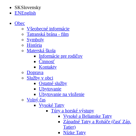
SK
Slovensky
EN
English
Obec
Všeobecné informácie
Tatranská brána - film
Symboly
História
Materská škola
Informácie pre rodičov
Činnosť
Kontakty
Doprava
Služby v obci
Ostatné služby
Ubytovanie
Ubytovanie na vloženie
Volný čas
Vysoké Tatry
Túry a horské výstupy
Vysoké a Belianske Tatry
Západné Tatry a Roháče (časť Záp.
Tatier)
Nízke Tatry