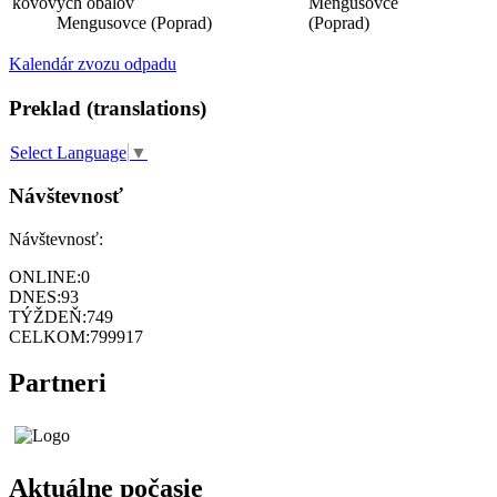
kovových obalov
Mengusovce
Mengusovce (Poprad)
(Poprad)
Kalendár zvozu odpadu
Preklad (translations)
Select Language
▼
Návštevnosť
Návštevnosť:
ONLINE:
0
DNES:
93
TÝŽDEŇ:
749
CELKOM:
799917
Partneri
Aktuálne počasie