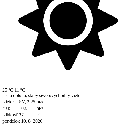
25 °C
11 °C
jasná obloha, slabý severovýchodný vietor
vietor
SV, 2.25
m/s
tlak
1023
hPa
vlhkosť
37
%
pondelok 10. 8. 2026