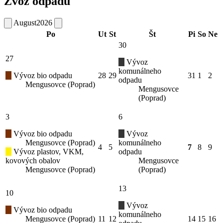
Zvoz odpadu
August
2026
Po
Ut
St
Št
Pi
So
Ne
30
27
Vývoz
komunálneho
Vývoz bio odpadu
28
29
31
1
2
odpadu
Mengusovce (Poprad)
Mengusovce
(Poprad)
3
6
Vývoz bio odpadu
Vývoz
Mengusovce (Poprad)
komunálneho
4
5
7
8
9
Vývoz plastov, VKM,
odpadu
kovových obalov
Mengusovce
Mengusovce (Poprad)
(Poprad)
13
10
Vývoz
Vývoz bio odpadu
komunálneho
Mengusovce (Poprad)
11
12
14
15
16