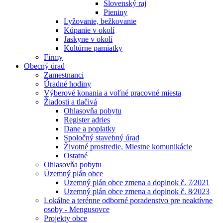
Slovenský raj
Pieniny
Lyžovanie, bežkovanie
Kúpanie v okolí
Jaskyne v okolí
Kultúrne pamiatky
Firmy
Obecný úrad
Zamestnanci
Úradné hodiny
Výberové konania a voľné pracovné miesta
Žiadosti a tlačivá
Ohlasovňa pobytu
Register adries
Dane a poplatky
Spoločný stavebný úrad
Životné prostredie, Miestne komunikácie
Ostatné
Ohlasovňa pobytu
Územný plán obce
Uzemný plán obce zmena a doplnok č. 7⁄2021
Uzemný plán obce zmena a doplnok č. 8⁄2023
Lokálne a terénne odborné poradenstvo pre neaktívne
osoby - Mengusovce
Projekty obce