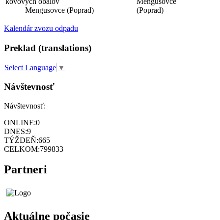
kovových obalov
Mengusovce
Mengusovce (Poprad)
(Poprad)
Kalendár zvozu odpadu
Preklad (translations)
Select Language
▼
Návštevnosť
Návštevnosť:
ONLINE:
0
DNES:
9
TÝŽDEŇ:
665
CELKOM:
799833
Partneri
Aktuálne počasie