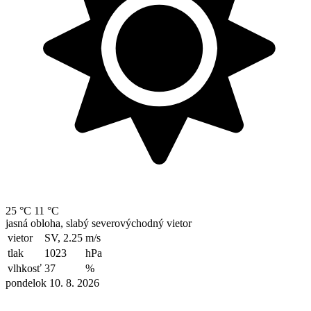
25 °C
11 °C
jasná obloha, slabý severovýchodný vietor
vietor
SV, 2.25
m/s
tlak
1023
hPa
vlhkosť
37
%
pondelok 10. 8. 2026