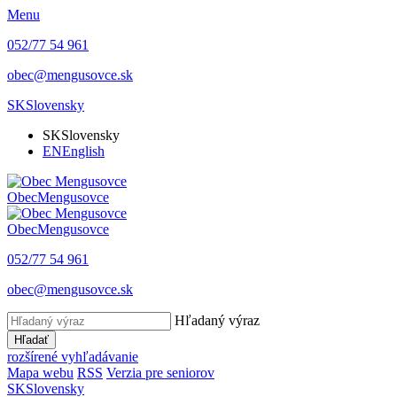
Menu
052/77 54 961
obec@mengusovce.sk
SK
Slovensky
SK
Slovensky
EN
English
Obec
Mengusovce
Obec
Mengusovce
052/77 54 961
obec@mengusovce.sk
Hľadaný výraz
Hľadať
rozšírené vyhľadávanie
Mapa webu
RSS
Verzia pre seniorov
SK
Slovensky