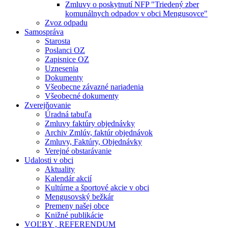
Zmluvy o poskytnutí NFP "Triedený zber
komunálnych odpadov v obci Mengusovce"
Zvoz odpadu
Samospráva
Starosta
Poslanci OZ
Zapisnice OZ
Uznesenia
Dokumenty
Všeobecne závazné nariadenia
Všeobecné dokumenty
Zverejňovanie
Úradná tabuľa
Zmluvy faktúry objednávky
Archiv Zmlúv, faktúr objednávok
Zmluvy, Faktúry, Objednávky
Verejné obstarávanie
Udalosti v obci
Aktuality
Kalendár akcií
Kultúrne a športové akcie v obci
Mengusovský bežkár
Premeny našej obce
Knižné publikácie
VOĽBY , REFERENDUM