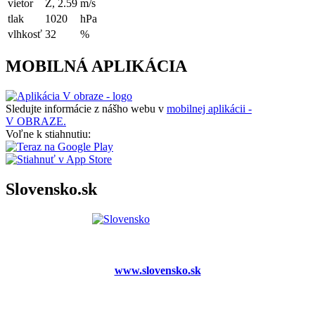
vietor
Z, 2.59
m/s
tlak
1020
hPa
vlhkosť
32
%
MOBILNÁ APLIKÁCIA
Sledujte informácie z nášho webu v
mobilnej aplikácii -
V OBRAZE.
Voľne k stiahnutiu:
Slovensko.sk
www.slovensko.sk