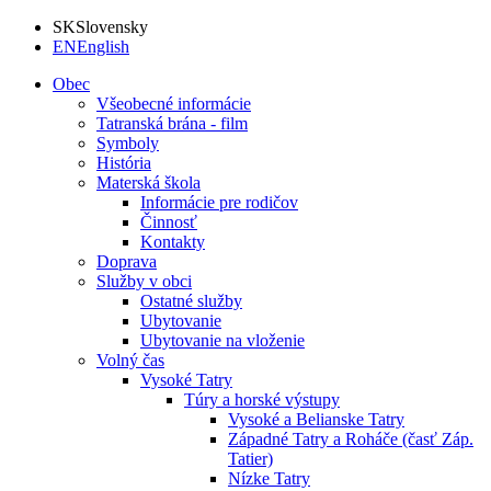
SK
Slovensky
EN
English
Obec
Všeobecné informácie
Tatranská brána - film
Symboly
História
Materská škola
Informácie pre rodičov
Činnosť
Kontakty
Doprava
Služby v obci
Ostatné služby
Ubytovanie
Ubytovanie na vloženie
Volný čas
Vysoké Tatry
Túry a horské výstupy
Vysoké a Belianske Tatry
Západné Tatry a Roháče (časť Záp.
Tatier)
Nízke Tatry