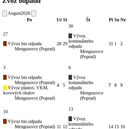
Zvoz odpadu
August
2026
Po
Ut
St
Št
Pi
So
Ne
30
27
Vývoz
komunálneho
Vývoz bio odpadu
28
29
31
1
2
odpadu
Mengusovce (Poprad)
Mengusovce
(Poprad)
3
6
Vývoz bio odpadu
Vývoz
Mengusovce (Poprad)
komunálneho
4
5
7
8
9
Vývoz plastov, VKM,
odpadu
kovových obalov
Mengusovce
Mengusovce (Poprad)
(Poprad)
13
10
Vývoz
Vývoz bio odpadu
komunálneho
Mengusovce (Poprad)
11
12
14
15
16