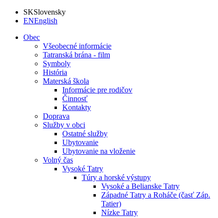
SK
Slovensky
EN
English
Obec
Všeobecné informácie
Tatranská brána - film
Symboly
História
Materská škola
Informácie pre rodičov
Činnosť
Kontakty
Doprava
Služby v obci
Ostatné služby
Ubytovanie
Ubytovanie na vloženie
Volný čas
Vysoké Tatry
Túry a horské výstupy
Vysoké a Belianske Tatry
Západné Tatry a Roháče (časť Záp.
Tatier)
Nízke Tatry