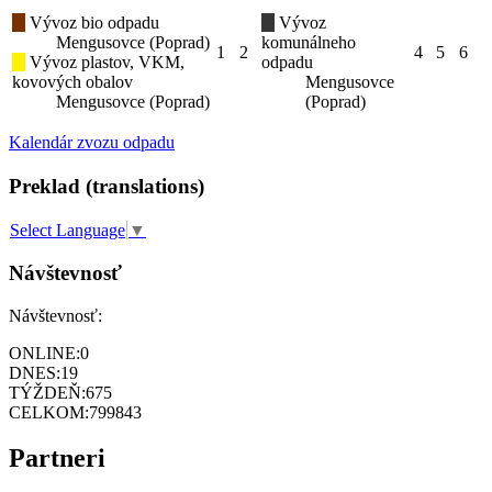
Vývoz bio odpadu
Vývoz
Mengusovce (Poprad)
komunálneho
1
2
4
5
6
Vývoz plastov, VKM,
odpadu
kovových obalov
Mengusovce
Mengusovce (Poprad)
(Poprad)
Kalendár zvozu odpadu
Preklad (translations)
Select Language
▼
Návštevnosť
Návštevnosť:
ONLINE:
0
DNES:
19
TÝŽDEŇ:
675
CELKOM:
799843
Partneri