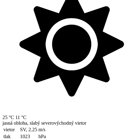
25 °C
11 °C
jasná obloha, slabý severovýchodný vietor
vietor
SV, 2.25
m/s
tlak
1023
hPa