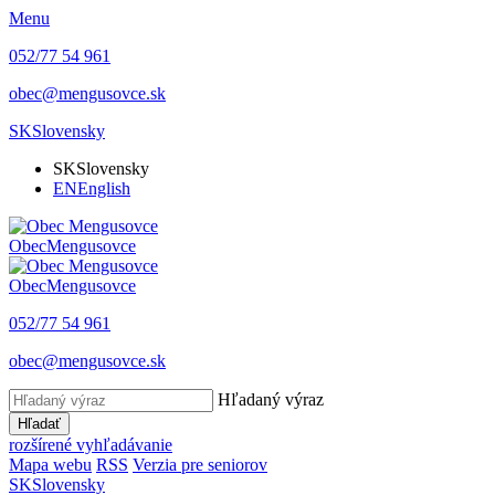
Menu
052/77 54 961
obec@mengusovce.sk
SK
Slovensky
SK
Slovensky
EN
English
Obec
Mengusovce
Obec
Mengusovce
052/77 54 961
obec@mengusovce.sk
Hľadaný výraz
Hľadať
rozšírené vyhľadávanie
Mapa webu
RSS
Verzia pre seniorov
SK
Slovensky