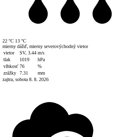
22 °C
13 °C
mierny dážď, mierny severovýchodný vietor
vietor
SV, 3.44
m/s
tlak
1019
hPa
vlhkosť
76
%
zrážky
7.31
mm
zajtra, sobota 8. 8. 2026