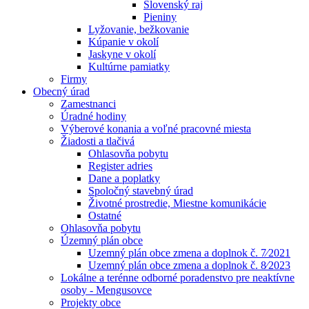
Slovenský raj
Pieniny
Lyžovanie, bežkovanie
Kúpanie v okolí
Jaskyne v okolí
Kultúrne pamiatky
Firmy
Obecný úrad
Zamestnanci
Úradné hodiny
Výberové konania a voľné pracovné miesta
Žiadosti a tlačivá
Ohlasovňa pobytu
Register adries
Dane a poplatky
Spoločný stavebný úrad
Životné prostredie, Miestne komunikácie
Ostatné
Ohlasovňa pobytu
Územný plán obce
Uzemný plán obce zmena a doplnok č. 7⁄2021
Uzemný plán obce zmena a doplnok č. 8⁄2023
Lokálne a terénne odborné poradenstvo pre neaktívne
osoby - Mengusovce
Projekty obce