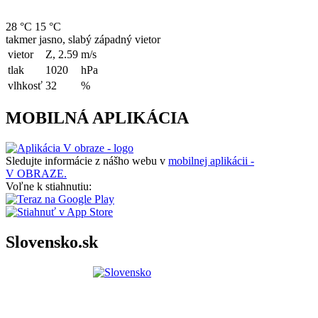
28 °C
15 °C
takmer jasno, slabý západný vietor
vietor
Z, 2.59
m/s
tlak
1020
hPa
vlhkosť
32
%
MOBILNÁ APLIKÁCIA
Sledujte informácie z nášho webu v
mobilnej aplikácii -
V OBRAZE.
Voľne k stiahnutiu:
Slovensko.sk