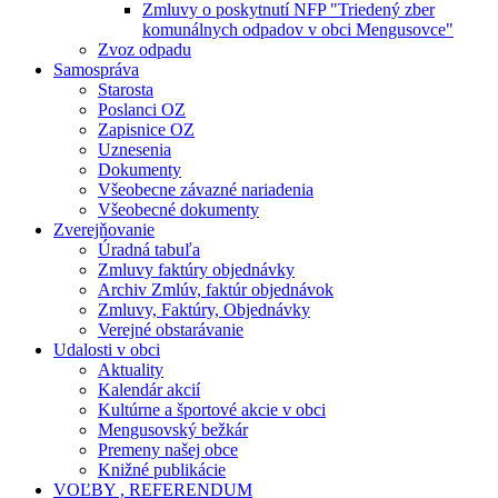
Zmluvy o poskytnutí NFP "Triedený zber
komunálnych odpadov v obci Mengusovce"
Zvoz odpadu
Samospráva
Starosta
Poslanci OZ
Zapisnice OZ
Uznesenia
Dokumenty
Všeobecne závazné nariadenia
Všeobecné dokumenty
Zverejňovanie
Úradná tabuľa
Zmluvy faktúry objednávky
Archiv Zmlúv, faktúr objednávok
Zmluvy, Faktúry, Objednávky
Verejné obstarávanie
Udalosti v obci
Aktuality
Kalendár akcií
Kultúrne a športové akcie v obci
Mengusovský bežkár
Premeny našej obce
Knižné publikácie
VOĽBY , REFERENDUM