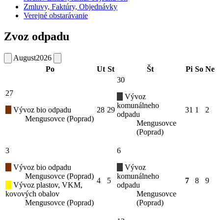
Zmluvy, Faktúry, Objednávky
Verejné obstarávanie
Zvoz odpadu
August
2026
Po
Ut
St
Št
Pi
So
Ne
30
27
Vývoz
komunálneho
Vývoz bio odpadu
28
29
31
1
2
odpadu
Mengusovce (Poprad)
Mengusovce
(Poprad)
3
6
Vývoz bio odpadu
Vývoz
Mengusovce (Poprad)
komunálneho
4
5
7
8
9
Vývoz plastov, VKM,
odpadu
kovových obalov
Mengusovce
Mengusovce (Poprad)
(Poprad)