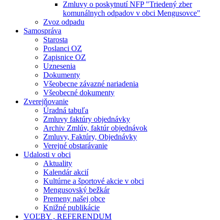
Zmluvy o poskytnutí NFP "Triedený zber
komunálnych odpadov v obci Mengusovce"
Zvoz odpadu
Samospráva
Starosta
Poslanci OZ
Zapisnice OZ
Uznesenia
Dokumenty
Všeobecne závazné nariadenia
Všeobecné dokumenty
Zverejňovanie
Úradná tabuľa
Zmluvy faktúry objednávky
Archiv Zmlúv, faktúr objednávok
Zmluvy, Faktúry, Objednávky
Verejné obstarávanie
Udalosti v obci
Aktuality
Kalendár akcií
Kultúrne a športové akcie v obci
Mengusovský bežkár
Premeny našej obce
Knižné publikácie
VOĽBY , REFERENDUM