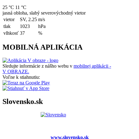
25 °C
11 °C
jasná obloha, slabý severovýchodný vietor
vietor
SV, 2.25
m/s
tlak
1023
hPa
vlhkosť
37
%
MOBILNÁ APLIKÁCIA
Sledujte informácie z nášho webu v
mobilnej aplikácii -
V OBRAZE.
Voľne k stiahnutiu:
Slovensko.sk
www.slovensko.sk