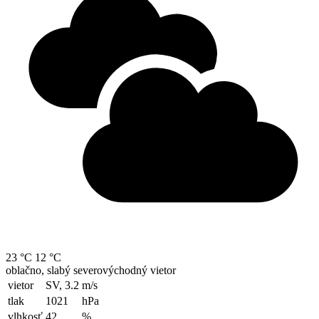
23 °C
12 °C
oblačno, slabý severovýchodný vietor
vietor
SV, 3.2
m/s
tlak
1021
hPa
vlhkosť
42
%