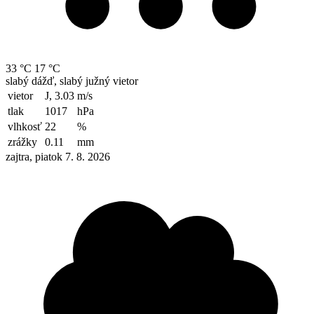
33 °C
17 °C
slabý dážď, slabý južný vietor
vietor
J, 3.03
m/s
tlak
1017
hPa
vlhkosť
22
%
zrážky
0.11
mm
zajtra, piatok 7. 8. 2026