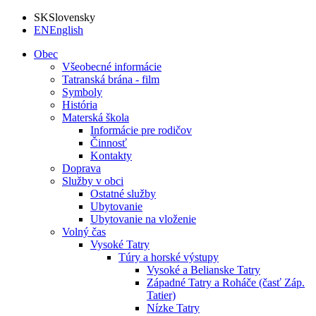
SK
Slovensky
EN
English
Obec
Všeobecné informácie
Tatranská brána - film
Symboly
História
Materská škola
Informácie pre rodičov
Činnosť
Kontakty
Doprava
Služby v obci
Ostatné služby
Ubytovanie
Ubytovanie na vloženie
Volný čas
Vysoké Tatry
Túry a horské výstupy
Vysoké a Belianske Tatry
Západné Tatry a Roháče (časť Záp.
Tatier)
Nízke Tatry