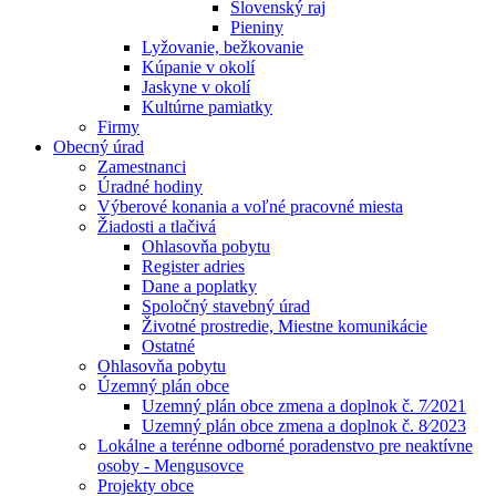
Slovenský raj
Pieniny
Lyžovanie, bežkovanie
Kúpanie v okolí
Jaskyne v okolí
Kultúrne pamiatky
Firmy
Obecný úrad
Zamestnanci
Úradné hodiny
Výberové konania a voľné pracovné miesta
Žiadosti a tlačivá
Ohlasovňa pobytu
Register adries
Dane a poplatky
Spoločný stavebný úrad
Životné prostredie, Miestne komunikácie
Ostatné
Ohlasovňa pobytu
Územný plán obce
Uzemný plán obce zmena a doplnok č. 7⁄2021
Uzemný plán obce zmena a doplnok č. 8⁄2023
Lokálne a terénne odborné poradenstvo pre neaktívne
osoby - Mengusovce
Projekty obce