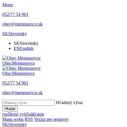
Menu
052/77 54 961
obec@mengusovce.sk
SK
Slovensky
SK
Slovensky
EN
English
Obec
Mengusovce
Obec
Mengusovce
052/77 54 961
obec@mengusovce.sk
Hľadaný výraz
Hľadať
rozšírené vyhľadávanie
Mapa webu
RSS
Verzia pre seniorov
SK
Slovensky