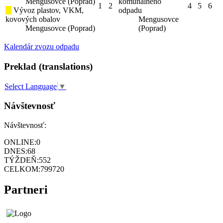
Mengusovce (Poprad)
komunálneho
1
2
4
5
6
Vývoz plastov, VKM,
odpadu
kovových obalov
Mengusovce
Mengusovce (Poprad)
(Poprad)
Kalendár zvozu odpadu
Preklad (translations)
Select Language
▼
Návštevnosť
Návštevnosť:
ONLINE:
0
DNES:
68
TÝŽDEŇ:
552
CELKOM:
799720
Partneri