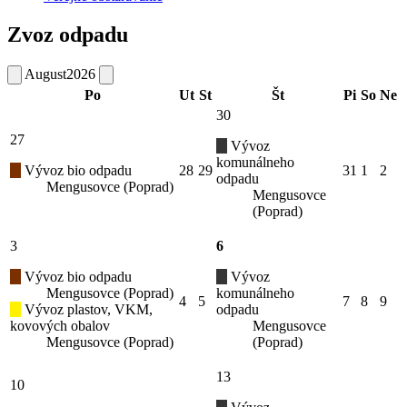
Zvoz odpadu
August
2026
Po
Ut
St
Št
Pi
So
Ne
30
27
Vývoz
komunálneho
Vývoz bio odpadu
28
29
31
1
2
odpadu
Mengusovce (Poprad)
Mengusovce
(Poprad)
3
6
Vývoz bio odpadu
Vývoz
Mengusovce (Poprad)
komunálneho
4
5
7
8
9
Vývoz plastov, VKM,
odpadu
kovových obalov
Mengusovce
Mengusovce (Poprad)
(Poprad)
13
10