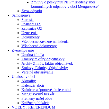
Zmluvy o poskytnutí NFP "Triedený zber
komunálnych odpadov v obci Mengusovce"
Zvoz odpadu
Samospráva
Starosta
Poslanci OZ
Zapisnice OZ
Uznesenia
Dokumenty
Všeobecne závazné nariadenia
Všeobecné dokumenty
Zverejňovanie
Úradná tabuľa
Zmluvy faktúry objednávky
Archiv Zmlúv, faktúr objednávok
Zmluvy, Faktúry, Objednávky
Verejné obstarávanie
Udalosti v obci
Aktuality
Kalendár akcií
Kultúrne a športové akcie v obci
Mengusovský bežkár
Premeny našej obce
Knižné publikácie
VOĽBY , REFERENDUM