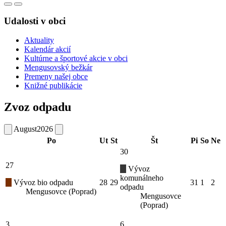
Udalosti v obci
Aktuality
Kalendár akcií
Kultúrne a športové akcie v obci
Mengusovský bežkár
Premeny našej obce
Knižné publikácie
Zvoz odpadu
August
2026
Po
Ut
St
Št
Pi
So
Ne
30
27
Vývoz
komunálneho
Vývoz bio odpadu
28
29
31
1
2
odpadu
Mengusovce (Poprad)
Mengusovce
(Poprad)
3
6