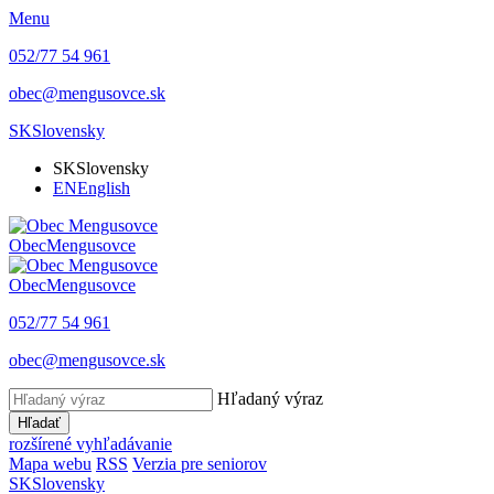
Menu
052/77 54 961
obec@mengusovce.sk
SK
Slovensky
SK
Slovensky
EN
English
Obec
Mengusovce
Obec
Mengusovce
052/77 54 961
obec@mengusovce.sk
Hľadaný výraz
Hľadať
rozšírené vyhľadávanie
Mapa webu
RSS
Verzia pre seniorov
SK
Slovensky