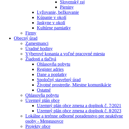
Slovenský raj
Pieniny
Lyžovanie, bežkovanie
Kúpanie v okolí
Jaskyne v okolí
Kultúrne pamiatky
Firmy
Obecný úrad
Zamestnanci
Úradné hodiny
Výberové konania a voľné pracovné miesta
Žiadosti a tlačivá
Ohlasovňa pobytu
Register adries
Dane a poplatky
Spoločný stavebný úrad
Životné prostredie, Miestne komunikácie
Ostatné
Ohlasovňa pobytu
Územný plán obce
Uzemný plán obce zmena a doplnok č. 7⁄2021
Uzemný plán obce zmena a doplnok č. 8⁄2023
Lokálne a terénne odborné poradenstvo pre neaktívne
osoby - Mengusovce
Projekty obce