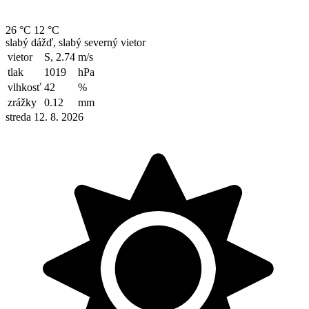
26 °C
12 °C
slabý dážď, slabý severný vietor
vietor
S, 2.74
m/s
tlak
1019
hPa
vlhkosť
42
%
zrážky
0.12
mm
streda 12. 8. 2026