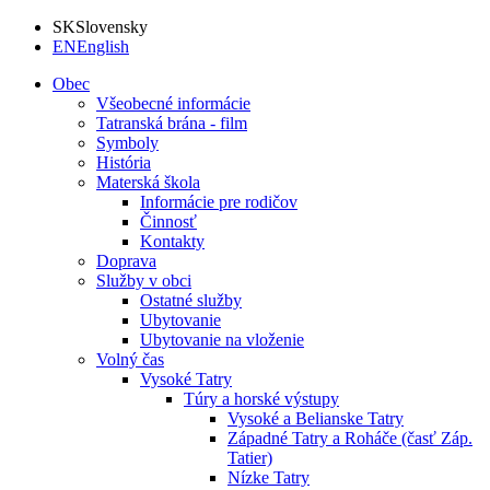
SK
Slovensky
EN
English
Obec
Všeobecné informácie
Tatranská brána - film
Symboly
História
Materská škola
Informácie pre rodičov
Činnosť
Kontakty
Doprava
Služby v obci
Ostatné služby
Ubytovanie
Ubytovanie na vloženie
Volný čas
Vysoké Tatry
Túry a horské výstupy
Vysoké a Belianske Tatry
Západné Tatry a Roháče (časť Záp.
Tatier)
Nízke Tatry