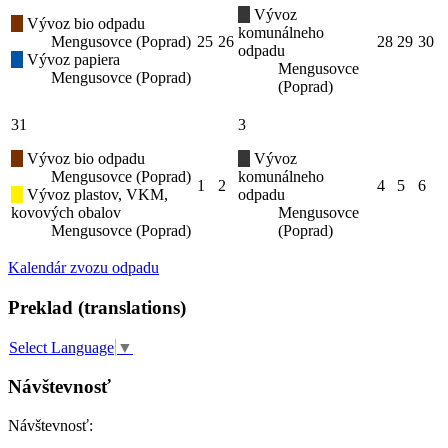
Vývoz
Vývoz bio odpadu
komunálneho
Mengusovce (Poprad)
25
26
28
29
30
odpadu
Vývoz papiera
Mengusovce
Mengusovce (Poprad)
(Poprad)
31
3
Vývoz bio odpadu
Vývoz
Mengusovce (Poprad)
komunálneho
1
2
4
5
6
Vývoz plastov, VKM,
odpadu
kovových obalov
Mengusovce
Mengusovce (Poprad)
(Poprad)
Kalendár zvozu odpadu
Preklad (translations)
Select Language
▼
Návštevnosť
Návštevnosť: