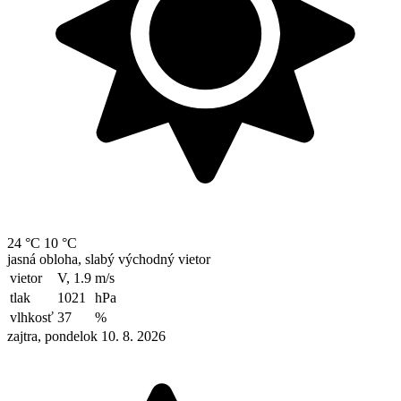
24 °C
10 °C
jasná obloha, slabý východný vietor
vietor
V, 1.9
m/s
tlak
1021
hPa
vlhkosť
37
%
zajtra, pondelok 10. 8. 2026