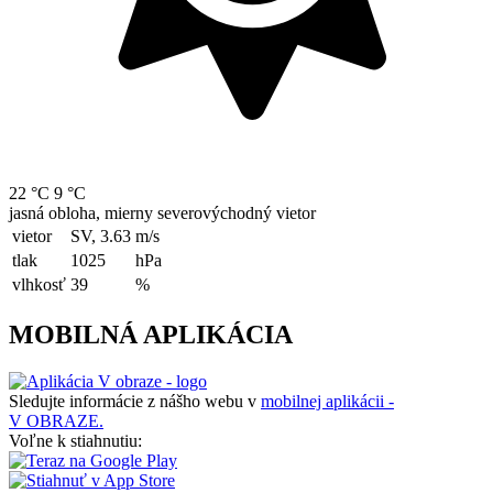
22 °C
9 °C
jasná obloha, mierny severovýchodný vietor
vietor
SV, 3.63
m/s
tlak
1025
hPa
vlhkosť
39
%
MOBILNÁ APLIKÁCIA
Sledujte informácie z nášho webu v
mobilnej aplikácii -
V OBRAZE.
Voľne k stiahnutiu: