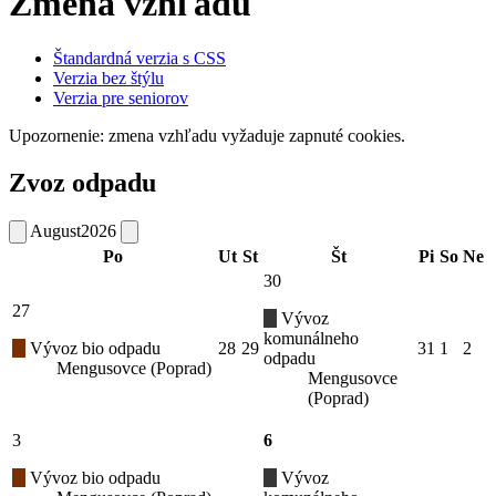
Zmena vzhľadu
Štandardná verzia s CSS
Verzia bez štýlu
Verzia pre seniorov
Upozornenie: zmena vzhľadu vyžaduje zapnuté cookies.
Zvoz odpadu
August
2026
Po
Ut
St
Št
Pi
So
Ne
30
27
Vývoz
komunálneho
Vývoz bio odpadu
28
29
31
1
2
odpadu
Mengusovce (Poprad)
Mengusovce
(Poprad)
3
6
Vývoz bio odpadu
Vývoz