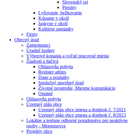
Slovenský raj
Pieniny
Lyžovanie, bežkovanie
Kúpanie v okolí
Jaskyne v okolí
Kultúrne pamiatky
Firmy
Obecný úrad
Zamestnanci
Úradné hodiny
Výberové konania a voľné pracovné miesta
Žiadosti a tlačivá
Ohlasovňa pobytu
Register adries
Dane a poplatky
Spoločný stavebný úrad
Životné prostredie, Miestne komunikácie
Ostatné
Ohlasovňa pobytu
Územný plán obce
Uzemný plán obce zmena a doplnok č. 7⁄2021
Uzemný plán obce zmena a doplnok č. 8⁄2023
Lokálne a terénne odborné poradenstvo pre neaktívne
osoby - Mengusovce
Projekty obce