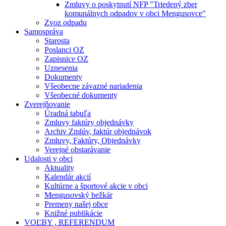
Zmluvy o poskytnutí NFP "Triedený zber
komunálnych odpadov v obci Mengusovce"
Zvoz odpadu
Samospráva
Starosta
Poslanci OZ
Zapisnice OZ
Uznesenia
Dokumenty
Všeobecne závazné nariadenia
Všeobecné dokumenty
Zverejňovanie
Úradná tabuľa
Zmluvy faktúry objednávky
Archiv Zmlúv, faktúr objednávok
Zmluvy, Faktúry, Objednávky
Verejné obstarávanie
Udalosti v obci
Aktuality
Kalendár akcií
Kultúrne a športové akcie v obci
Mengusovský bežkár
Premeny našej obce
Knižné publikácie
VOĽBY , REFERENDUM