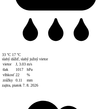
33 °C
17 °C
slabý dážď, slabý južný vietor
vietor
J, 3.03
m/s
tlak
1017
hPa
vlhkosť
22
%
zrážky
0.11
mm
zajtra, piatok 7. 8. 2026