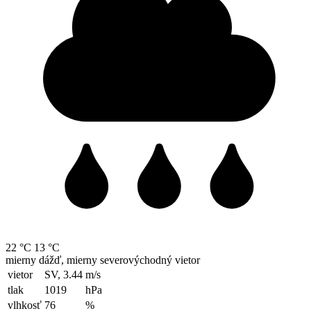
22 °C
13 °C
mierny dážď, mierny severovýchodný vietor
vietor
SV, 3.44
m/s
tlak
1019
hPa
vlhkosť
76
%