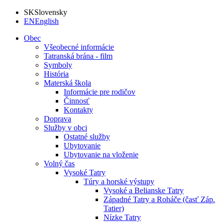
SK
Slovensky
EN
English
Obec
Všeobecné informácie
Tatranská brána - film
Symboly
História
Materská škola
Informácie pre rodičov
Činnosť
Kontakty
Doprava
Služby v obci
Ostatné služby
Ubytovanie
Ubytovanie na vloženie
Volný čas
Vysoké Tatry
Túry a horské výstupy
Vysoké a Belianske Tatry
Západné Tatry a Roháče (časť Záp.
Tatier)
Nízke Tatry