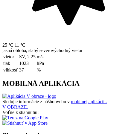
25 °C
11 °C
jasná obloha, slabý severovýchodný vietor
vietor
SV, 2.25
m/s
tlak
1023
hPa
vlhkosť
37
%
MOBILNÁ APLIKÁCIA
Sledujte informácie z nášho webu v
mobilnej aplikácii -
V OBRAZE.
Voľne k stiahnutiu: