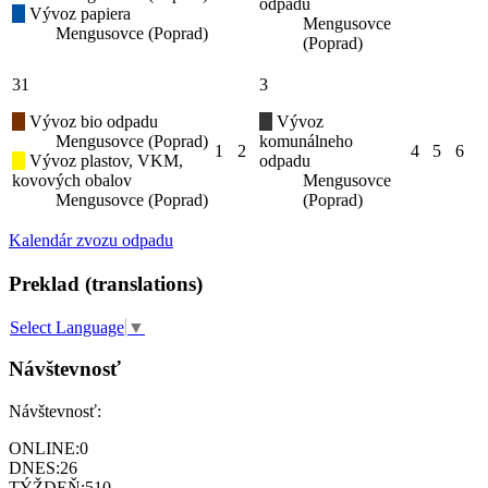
odpadu
Vývoz papiera
Mengusovce
Mengusovce (Poprad)
(Poprad)
31
3
Vývoz bio odpadu
Vývoz
Mengusovce (Poprad)
komunálneho
1
2
4
5
6
Vývoz plastov, VKM,
odpadu
kovových obalov
Mengusovce
Mengusovce (Poprad)
(Poprad)
Kalendár zvozu odpadu
Preklad (translations)
Select Language
▼
Návštevnosť
Návštevnosť:
ONLINE:
0
DNES:
26
TÝŽDEŇ:
510