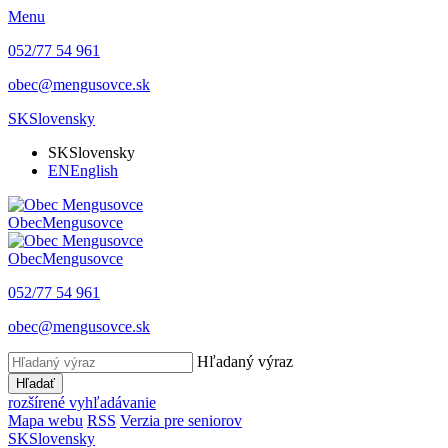
Menu
052/77 54 961
obec@mengusovce.sk
SK
Slovensky
SK
Slovensky
EN
English
Obec
Mengusovce
Obec
Mengusovce
052/77 54 961
obec@mengusovce.sk
Hľadaný výraz
Hľadať
rozšírené vyhľadávanie
Mapa webu
RSS
Verzia pre seniorov
SK
Slovensky