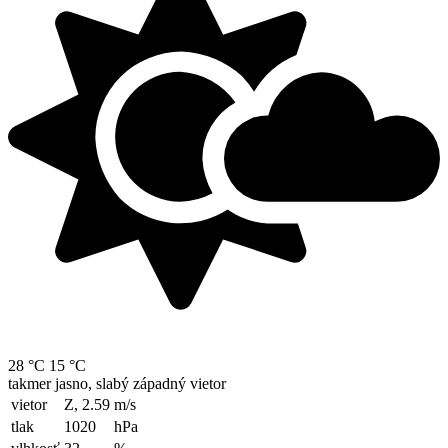
28 °C
15 °C
takmer jasno, slabý západný vietor
vietor
Z, 2.59
m/s
tlak
1020
hPa