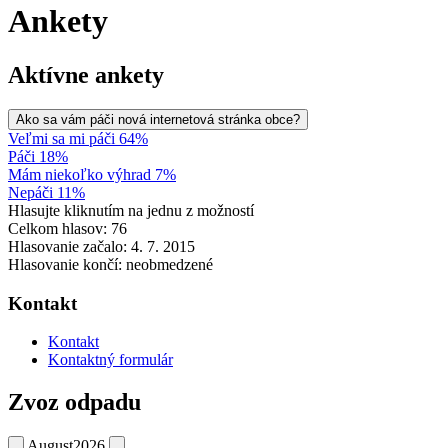
Ankety
Aktívne ankety
Ako sa vám páči nová internetová stránka obce?
Veľmi sa mi páči 64%
Páči 18%
Mám niekoľko výhrad 7%
Nepáči 11%
Hlasujte kliknutím na jednu z možností
Celkom hlasov: 76
Hlasovanie začalo: 4. 7. 2015
Hlasovanie končí: neobmedzené
Kontakt
Kontakt
Kontaktný formulár
Zvoz odpadu
August
2026