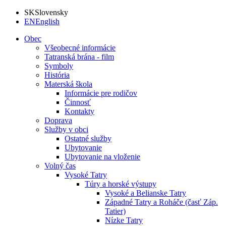
SK
Slovensky
EN
English
Obec
Všeobecné informácie
Tatranská brána - film
Symboly
História
Materská škola
Informácie pre rodičov
Činnosť
Kontakty
Doprava
Služby v obci
Ostatné služby
Ubytovanie
Ubytovanie na vloženie
Volný čas
Vysoké Tatry
Túry a horské výstupy
Vysoké a Belianske Tatry
Západné Tatry a Roháče (časť Záp.
Tatier)
Nízke Tatry