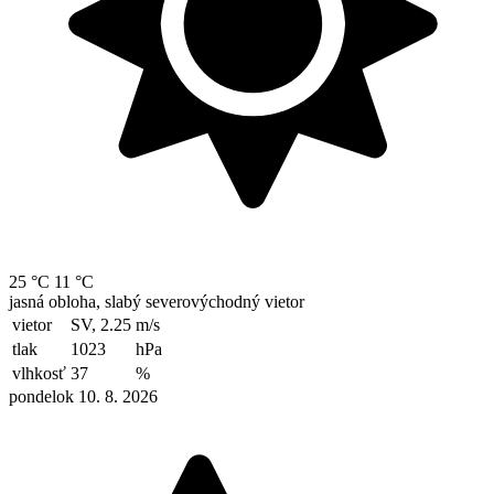
25 °C
11 °C
jasná obloha, slabý severovýchodný vietor
vietor
SV, 2.25
m/s
tlak
1023
hPa
vlhkosť
37
%
pondelok 10. 8. 2026