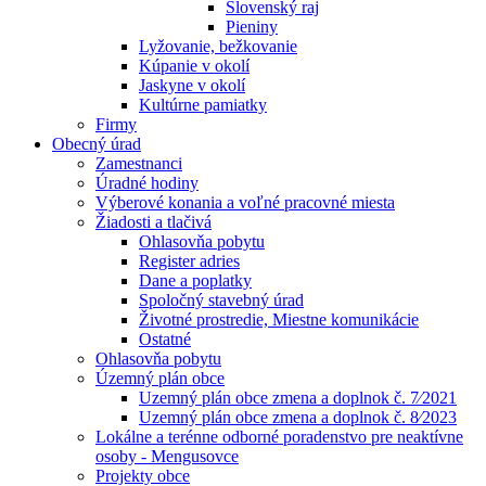
Slovenský raj
Pieniny
Lyžovanie, bežkovanie
Kúpanie v okolí
Jaskyne v okolí
Kultúrne pamiatky
Firmy
Obecný úrad
Zamestnanci
Úradné hodiny
Výberové konania a voľné pracovné miesta
Žiadosti a tlačivá
Ohlasovňa pobytu
Register adries
Dane a poplatky
Spoločný stavebný úrad
Životné prostredie, Miestne komunikácie
Ostatné
Ohlasovňa pobytu
Územný plán obce
Uzemný plán obce zmena a doplnok č. 7⁄2021
Uzemný plán obce zmena a doplnok č. 8⁄2023
Lokálne a terénne odborné poradenstvo pre neaktívne
osoby - Mengusovce
Projekty obce