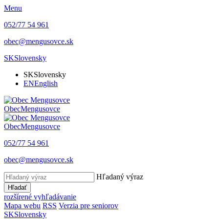
Menu
052/77 54 961
obec@mengusovce.sk
SK
Slovensky
SK
Slovensky
EN
English
Obec
Mengusovce
Obec
Mengusovce
052/77 54 961
obec@mengusovce.sk
Hľadaný výraz
Hľadať
rozšírené vyhľadávanie
Mapa webu
RSS
Verzia pre seniorov
SK
Slovensky