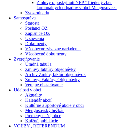
Zmluvy o poskytnutí NFP "Triedený zber
komunálnych odpadov v obci Mengusovce"
Zvoz odpadu
Samospráva
Starosta
Poslanci OZ
Zapisnice OZ
Uznesenia
Dokumenty
Všeobecne závazné nariadenia
Všeobecné dokumenty
Zverejňovanie
Úradná tabuľa
Zmluvy faktúry objednávky
Archiv Zmlúv, faktúr objednávok
Zmluvy, Faktúry, Objednávky
Verejné obstarávanie
Udalosti v obci
Aktuality
Kalendár akcií
Kultúrne a športové akcie v obci
Mengusovský bežkár
Premeny našej obce
Knižné publikácie
VOĽBY , REFERENDUM