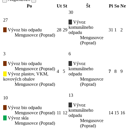
Po
Ut
St
Št
Pi
So
Ne
30
27
Vývoz
komunálneho
Vývoz bio odpadu
28
29
31
1
2
odpadu
Mengusovce (Poprad)
Mengusovce
(Poprad)
3
6
Vývoz bio odpadu
Vývoz
Mengusovce (Poprad)
komunálneho
4
5
7
8
9
Vývoz plastov, VKM,
odpadu
kovových obalov
Mengusovce
Mengusovce (Poprad)
(Poprad)
13
10
Vývoz
Vývoz bio odpadu
komunálneho
Mengusovce (Poprad)
11
12
14
15
16
odpadu
Vývoz skla
Mengusovce
Mengusovce (Poprad)
(Poprad)