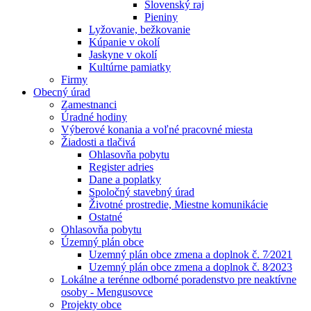
Slovenský raj
Pieniny
Lyžovanie, bežkovanie
Kúpanie v okolí
Jaskyne v okolí
Kultúrne pamiatky
Firmy
Obecný úrad
Zamestnanci
Úradné hodiny
Výberové konania a voľné pracovné miesta
Žiadosti a tlačivá
Ohlasovňa pobytu
Register adries
Dane a poplatky
Spoločný stavebný úrad
Životné prostredie, Miestne komunikácie
Ostatné
Ohlasovňa pobytu
Územný plán obce
Uzemný plán obce zmena a doplnok č. 7⁄2021
Uzemný plán obce zmena a doplnok č. 8⁄2023
Lokálne a terénne odborné poradenstvo pre neaktívne
osoby - Mengusovce
Projekty obce