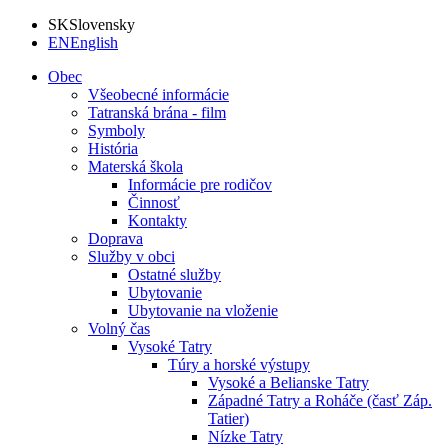
SK
Slovensky
EN
English
Obec
Všeobecné informácie
Tatranská brána - film
Symboly
História
Materská škola
Informácie pre rodičov
Činnosť
Kontakty
Doprava
Služby v obci
Ostatné služby
Ubytovanie
Ubytovanie na vloženie
Volný čas
Vysoké Tatry
Túry a horské výstupy
Vysoké a Belianske Tatry
Západné Tatry a Roháče (časť Záp.
Tatier)
Nízke Tatry