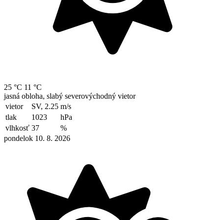
25 °C
11 °C
jasná obloha, slabý severovýchodný vietor
vietor
SV, 2.25
m/s
tlak
1023
hPa
vlhkosť
37
%
pondelok 10. 8. 2026