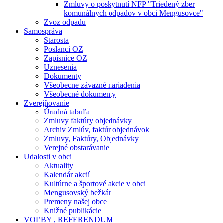
Zmluvy o poskytnutí NFP "Triedený zber
komunálnych odpadov v obci Mengusovce"
Zvoz odpadu
Samospráva
Starosta
Poslanci OZ
Zapisnice OZ
Uznesenia
Dokumenty
Všeobecne závazné nariadenia
Všeobecné dokumenty
Zverejňovanie
Úradná tabuľa
Zmluvy faktúry objednávky
Archiv Zmlúv, faktúr objednávok
Zmluvy, Faktúry, Objednávky
Verejné obstarávanie
Udalosti v obci
Aktuality
Kalendár akcií
Kultúrne a športové akcie v obci
Mengusovský bežkár
Premeny našej obce
Knižné publikácie
VOĽBY , REFERENDUM