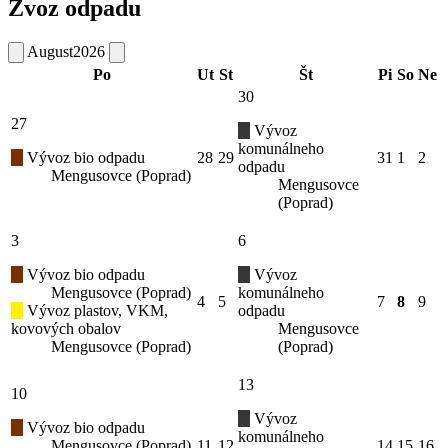
Zvoz odpadu
August
2026
Po
Ut
St
Št
Pi
So
Ne
30
27
Vývoz
komunálneho
Vývoz bio odpadu
28
29
31
1
2
odpadu
Mengusovce (Poprad)
Mengusovce
(Poprad)
3
6
Vývoz bio odpadu
Vývoz
Mengusovce (Poprad)
komunálneho
4
5
7
8
9
Vývoz plastov, VKM,
odpadu
kovových obalov
Mengusovce
Mengusovce (Poprad)
(Poprad)
13
10
Vývoz
Vývoz bio odpadu
komunálneho
Mengusovce (Poprad)
11
12
14
15
16