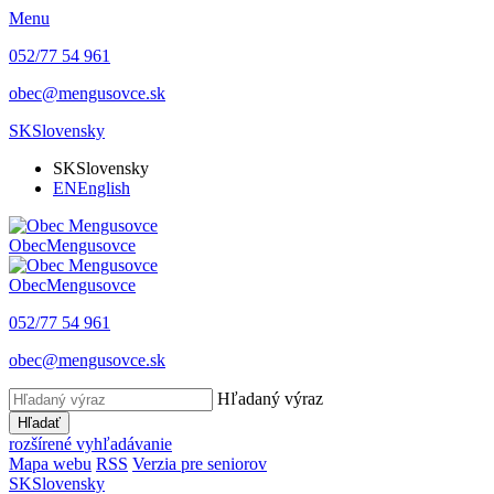
Menu
052/77 54 961
obec@mengusovce.sk
SK
Slovensky
SK
Slovensky
EN
English
Obec
Mengusovce
Obec
Mengusovce
052/77 54 961
obec@mengusovce.sk
Hľadaný výraz
Hľadať
rozšírené vyhľadávanie
Mapa webu
RSS
Verzia pre seniorov
SK
Slovensky