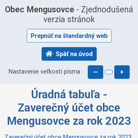
Obec Mengusovce
- Zjednodušená
verzia stránok
Prepnúť na štandardný web
Späť na úvod
Nastavenie veľkosti písma
—
+
Úradná tabuľa -
Zaverečný účet obce
Mengusovce za rok 2023
Zaverečný účet obce Mengusovce za rok 2023