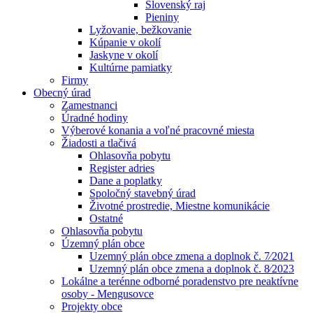
Slovenský raj
Pieniny
Lyžovanie, bežkovanie
Kúpanie v okolí
Jaskyne v okolí
Kultúrne pamiatky
Firmy
Obecný úrad
Zamestnanci
Úradné hodiny
Výberové konania a voľné pracovné miesta
Žiadosti a tlačivá
Ohlasovňa pobytu
Register adries
Dane a poplatky
Spoločný stavebný úrad
Životné prostredie, Miestne komunikácie
Ostatné
Ohlasovňa pobytu
Územný plán obce
Uzemný plán obce zmena a doplnok č. 7⁄2021
Uzemný plán obce zmena a doplnok č. 8⁄2023
Lokálne a terénne odborné poradenstvo pre neaktívne
osoby - Mengusovce
Projekty obce