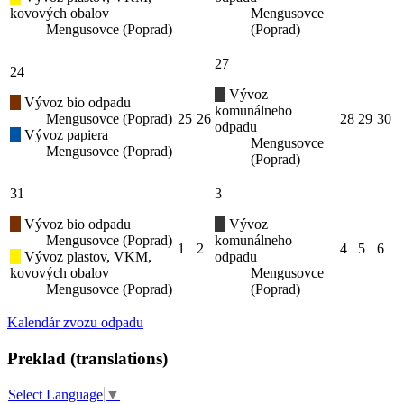
kovových obalov
Mengusovce
Mengusovce (Poprad)
(Poprad)
27
24
Vývoz
Vývoz bio odpadu
komunálneho
Mengusovce (Poprad)
25
26
28
29
30
odpadu
Vývoz papiera
Mengusovce
Mengusovce (Poprad)
(Poprad)
31
3
Vývoz bio odpadu
Vývoz
Mengusovce (Poprad)
komunálneho
1
2
4
5
6
Vývoz plastov, VKM,
odpadu
kovových obalov
Mengusovce
Mengusovce (Poprad)
(Poprad)
Kalendár zvozu odpadu
Preklad (translations)
Select Language
▼