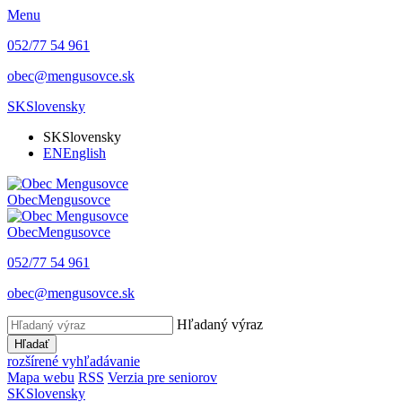
Menu
052/77 54 961
obec@mengusovce.sk
SK
Slovensky
SK
Slovensky
EN
English
Obec
Mengusovce
Obec
Mengusovce
052/77 54 961
obec@mengusovce.sk
Hľadaný výraz
Hľadať
rozšírené vyhľadávanie
Mapa webu
RSS
Verzia pre seniorov
SK
Slovensky