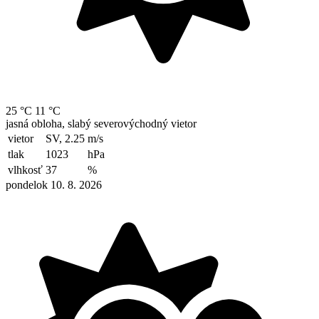
25 °C
11 °C
jasná obloha, slabý severovýchodný vietor
vietor
SV, 2.25
m/s
tlak
1023
hPa
vlhkosť
37
%
pondelok 10. 8. 2026