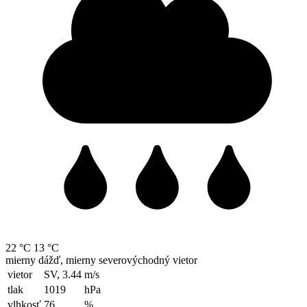
22 °C
13 °C
mierny dážď, mierny severovýchodný vietor
vietor
SV, 3.44
m/s
tlak
1019
hPa
vlhkosť
76
%