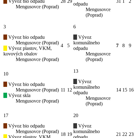
Vývoz bio odpadu
28
29
31
1
2
odpadu
Mengusovce (Poprad)
Mengusovce
(Poprad)
3
6
Vývoz bio odpadu
Vývoz
Mengusovce (Poprad)
komunálneho
4
5
7
8
9
Vývoz plastov, VKM,
odpadu
kovových obalov
Mengusovce
Mengusovce (Poprad)
(Poprad)
13
10
Vývoz
Vývoz bio odpadu
komunálneho
Mengusovce (Poprad)
11
12
14
15
16
odpadu
Vývoz skla
Mengusovce
Mengusovce (Poprad)
(Poprad)
17
20
Vývoz bio odpadu
Vývoz
Mengusovce (Poprad)
komunálneho
18
19
21
22
23
Vývoz plastov, VKM,
odpadu