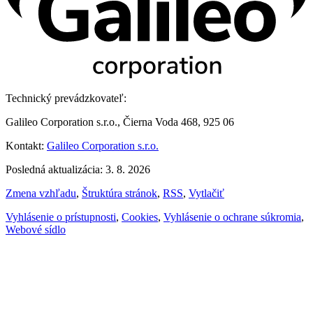
Technický prevádzkovateľ:
Galileo Corporation s.r.o., Čierna Voda 468, 925 06
Kontakt:
Galileo Corporation s.r.o.
Posledná aktualizácia: 3. 8. 2026
Zmena vzhľadu
,
Štruktúra stránok
,
RSS
,
Vytlačiť
Vyhlásenie o prístupnosti
,
Cookies
,
Vyhlásenie o ochrane súkromia
,
Webové sídlo