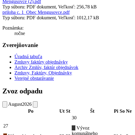
Mengusovce (2).pdf
Typ súboru: PDF dokument, Veľkosť: 256,78 kB
priloha c. 1_Obec Mengusovce.pdf
Typ súboru: PDF dokument, Veľkosť: 1012,17 kB
Poznámka:
ročne
Zverejňovanie
Úradná tabuľa
Zmluvy faktúry objednávky
Archiv Zmlúv, faktúr objednávok
Zmluvy, Faktúry, Objednávky
Verejné obstarávanie
Zvoz odpadu
August
2026
Po
Ut
St
Št
Pi
So
Ne
30
27
Vývoz
komunálneho