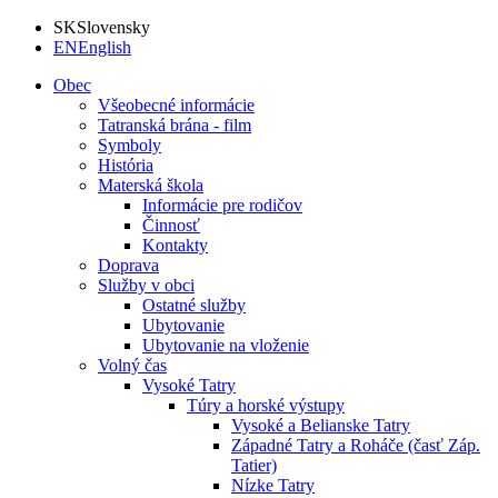
SK
Slovensky
EN
English
Obec
Všeobecné informácie
Tatranská brána - film
Symboly
História
Materská škola
Informácie pre rodičov
Činnosť
Kontakty
Doprava
Služby v obci
Ostatné služby
Ubytovanie
Ubytovanie na vloženie
Volný čas
Vysoké Tatry
Túry a horské výstupy
Vysoké a Belianske Tatry
Západné Tatry a Roháče (časť Záp.
Tatier)
Nízke Tatry