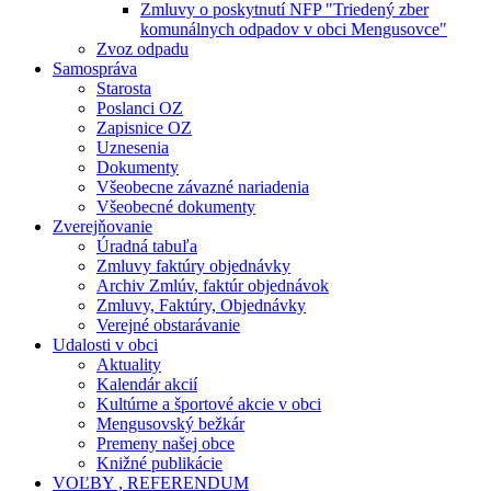
Zmluvy o poskytnutí NFP "Triedený zber
komunálnych odpadov v obci Mengusovce"
Zvoz odpadu
Samospráva
Starosta
Poslanci OZ
Zapisnice OZ
Uznesenia
Dokumenty
Všeobecne závazné nariadenia
Všeobecné dokumenty
Zverejňovanie
Úradná tabuľa
Zmluvy faktúry objednávky
Archiv Zmlúv, faktúr objednávok
Zmluvy, Faktúry, Objednávky
Verejné obstarávanie
Udalosti v obci
Aktuality
Kalendár akcií
Kultúrne a športové akcie v obci
Mengusovský bežkár
Premeny našej obce
Knižné publikácie
VOĽBY , REFERENDUM