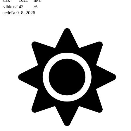
tlak
1021
hPa
vlhkosť
42
%
nedeľa 9. 8. 2026