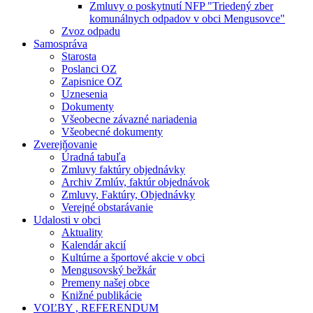
Zmluvy o poskytnutí NFP "Triedený zber
komunálnych odpadov v obci Mengusovce"
Zvoz odpadu
Samospráva
Starosta
Poslanci OZ
Zapisnice OZ
Uznesenia
Dokumenty
Všeobecne závazné nariadenia
Všeobecné dokumenty
Zverejňovanie
Úradná tabuľa
Zmluvy faktúry objednávky
Archiv Zmlúv, faktúr objednávok
Zmluvy, Faktúry, Objednávky
Verejné obstarávanie
Udalosti v obci
Aktuality
Kalendár akcií
Kultúrne a športové akcie v obci
Mengusovský bežkár
Premeny našej obce
Knižné publikácie
VOĽBY , REFERENDUM