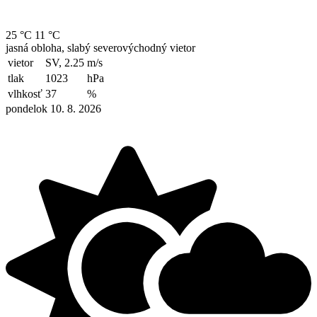
25 °C
11 °C
jasná obloha, slabý severovýchodný vietor
vietor
SV, 2.25
m/s
tlak
1023
hPa
vlhkosť
37
%
pondelok 10. 8. 2026