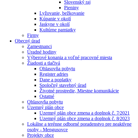
Slovenský raj
Pieniny
Lyžovanie, bežkovanie
Kúpanie v okolí
Jaskyne v okolí
Kultúrne pamiatky
Firmy
Obecný úrad
Zamestnanci
Úradné hodiny
Výberové konania a voľné pracovné miesta
Žiadosti a tlačivá
Ohlasovňa pobytu
Register adries
Dane a poplatky
Spoločný stavebný úrad
Životné prostredie, Miestne komunikácie
Ostatné
Ohlasovňa pobytu
Územný plán obce
Uzemný plán obce zmena a doplnok č. 7⁄2021
Uzemný plán obce zmena a doplnok č. 8⁄2023
Lokálne a terénne odborné poradenstvo pre neaktívne
osoby - Mengusovce
Projekty obce