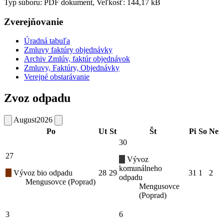
Typ súboru: PDF dokument, Veľkosť: 144,17 kB
Zverejňovanie
Úradná tabuľa
Zmluvy faktúry objednávky
Archiv Zmlúv, faktúr objednávok
Zmluvy, Faktúry, Objednávky
Verejné obstarávanie
Zvoz odpadu
August
2026
Po
Ut
St
Št
Pi
So
Ne
30
27
Vývoz
komunálneho
Vývoz bio odpadu
28
29
31
1
2
odpadu
Mengusovce (Poprad)
Mengusovce
(Poprad)
3
6