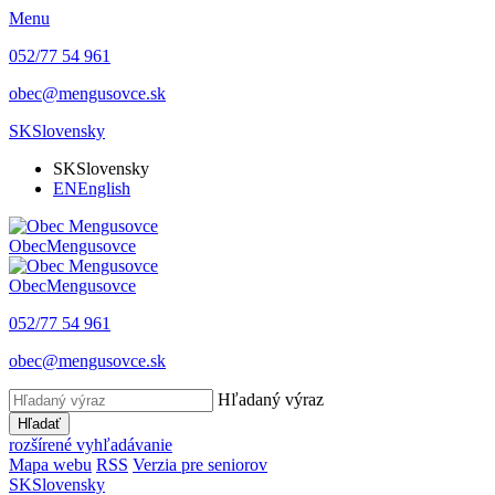
Menu
052/77 54 961
obec@mengusovce.sk
SK
Slovensky
SK
Slovensky
EN
English
Obec
Mengusovce
Obec
Mengusovce
052/77 54 961
obec@mengusovce.sk
Hľadaný výraz
Hľadať
rozšírené vyhľadávanie
Mapa webu
RSS
Verzia pre seniorov
SK
Slovensky