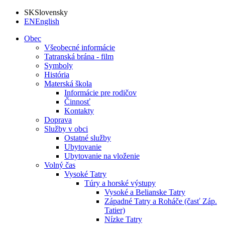
SK
Slovensky
EN
English
Obec
Všeobecné informácie
Tatranská brána - film
Symboly
História
Materská škola
Informácie pre rodičov
Činnosť
Kontakty
Doprava
Služby v obci
Ostatné služby
Ubytovanie
Ubytovanie na vloženie
Volný čas
Vysoké Tatry
Túry a horské výstupy
Vysoké a Belianske Tatry
Západné Tatry a Roháče (časť Záp.
Tatier)
Nízke Tatry