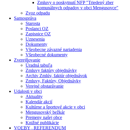
Zmluvy o poskytnutí NFP "Triedený zber
komunálnych odpadov v obci Mengusovce"
Zvoz odpadu
Samospráva
Starosta
Poslanci OZ
Zapisnice OZ
Uznesenia
Dokumenty
Všeobecne závazné nariadenia
Všeobecné dokumenty
Zverejňovanie
Úradná tabuľa
Zmluvy faktúry objednávky
Archiv Zmlúv, faktúr objednávok
Zmluvy, Faktúry, Objednávky
Verejné obstarávanie
Udalosti v obci
Aktuality
Kalendár akcií
Kultúrne a športové akcie v obci
Mengusovský bežkár
Premeny našej obce
Knižné publikácie
VOĽBY , REFERENDUM