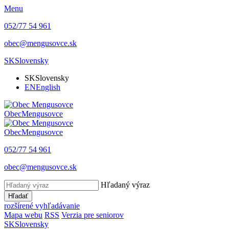
Menu
052/77 54 961
obec@mengusovce.sk
SK
Slovensky
SK
Slovensky
EN
English
Obec
Mengusovce
Obec
Mengusovce
052/77 54 961
obec@mengusovce.sk
Hľadaný výraz
Hľadať
rozšírené vyhľadávanie
Mapa webu
RSS
Verzia pre seniorov
SK
Slovensky