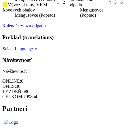
1
2
4
5
6
Vývoz plastov, VKM,
odpadu
kovových obalov
Mengusovce
Mengusovce (Poprad)
(Poprad)
Kalendár zvozu odpadu
Preklad (translations)
Select Language
▼
Návštevnosť
Návštevnosť:
ONLINE:
0
DNES:
30
TÝŽDEŇ:
686
CELKOM:
799854
Partneri