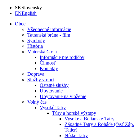
SK
Slovensky
EN
English
Obec
Všeobecné informácie
Tatranská brána - film
Symboly
História
Materská škola
Informácie pre rodičov
Činnosť
Kontakty
Doprava
Služby v obci
Ostatné služby
Ubytovanie
Ubytovanie na vloženie
Volný čas
Vysoké Tatry
Túry a horské výstupy
Vysoké a Belianske Tatry
Západné Tatry a Roháče (časť Záp.
Tatier)
Nízke Tatry