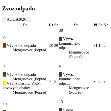
Zvoz odpadu
August
2026
Po
Ut
St
Št
Pi
So
Ne
30
27
Vývoz
komunálneho
Vývoz bio odpadu
28
29
31
1
2
odpadu
Mengusovce (Poprad)
Mengusovce
(Poprad)
3
6
Vývoz bio odpadu
Vývoz
Mengusovce (Poprad)
komunálneho
4
5
7
8
9
Vývoz plastov, VKM,
odpadu
kovových obalov
Mengusovce
Mengusovce (Poprad)
(Poprad)
13
10
Vývoz