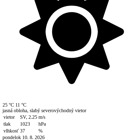
25 °C
11 °C
jasná obloha, slabý severovýchodný vietor
vietor
SV, 2.25
m/s
tlak
1023
hPa
vlhkosť
37
%
pondelok 10. 8. 2026