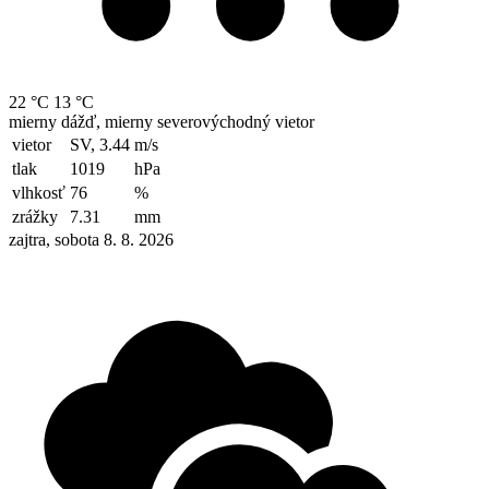
22 °C
13 °C
mierny dážď, mierny severovýchodný vietor
vietor
SV, 3.44
m/s
tlak
1019
hPa
vlhkosť
76
%
zrážky
7.31
mm
zajtra, sobota 8. 8. 2026