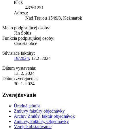
IČO:
43361251
Adresa:
Nad Traťou 1549/8, Kežmarok
Meno podpisujúcej osoby:
Ján Šoltis
Funkcia podpisujúcej osoby:
starosta obce
Súvisiace faktúry:
19/2024
, 12.2 .2024
Dátum vystavenia:
13. 2. 2024
Dátum zverejnenia:
30. 1. 2024
Zverejňovanie
Úradná tabuľa
Zmluvy faktúry objednávky
Archiv Zmlúv, faktúr objednávok
Zmluvy, Faktúry, Objednávky
Verejné obstarávanie