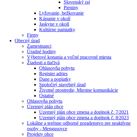
Slovenský raj
Pieniny
Lyžovanie, bežkovanie
Kúpanie v okolí
Jaskyne v okolí
Kultúrne pamiatky
Firmy
Obecný úrad
Zamestnanci
Úradné hodiny
Výberové konania a voľné pracovné miesta
Žiadosti a tlačivá
Ohlasovňa pobytu
Register adries
Dane a poplatky
Spoločný stavebný úrad
Životné prostredie, Miestne komunikácie
Ostatné
Ohlasovňa pobytu
Územný plán obce
Uzemný plán obce zmena a doplnok č. 7⁄2021
Uzemný plán obce zmena a doplnok č. 8⁄2023
Lokálne a terénne odborné poradenstvo pre neaktívne
osoby - Mengusovce
Projekty obce