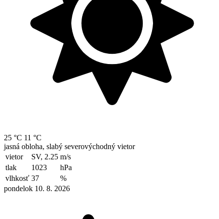
25 °C
11 °C
jasná obloha, slabý severovýchodný vietor
vietor
SV, 2.25
m/s
tlak
1023
hPa
vlhkosť
37
%
pondelok 10. 8. 2026