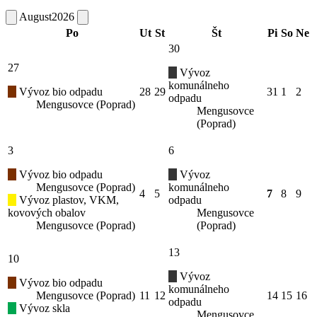
August
2026
Po
Ut
St
Št
Pi
So
Ne
30
27
Vývoz
komunálneho
Vývoz bio odpadu
28
29
31
1
2
odpadu
Mengusovce (Poprad)
Mengusovce
(Poprad)
3
6
Vývoz bio odpadu
Vývoz
Mengusovce (Poprad)
komunálneho
4
5
7
8
9
Vývoz plastov, VKM,
odpadu
kovových obalov
Mengusovce
Mengusovce (Poprad)
(Poprad)
13
10
Vývoz
Vývoz bio odpadu
komunálneho
Mengusovce (Poprad)
11
12
14
15
16
odpadu
Vývoz skla
Mengusovce