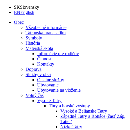
SK
Slovensky
EN
English
Obec
Všeobecné informácie
Tatranská brána - film
Symboly
História
Materská škola
Informácie pre rodičov
Činnosť
Kontakty
Doprava
Služby v obci
Ostatné služby
Ubytovanie
Ubytovanie na vloženie
Volný čas
Vysoké Tatry
Túry a horské výstupy
Vysoké a Belianske Tatry
Západné Tatry a Roháče (časť Záp.
Tatier)
Nízke Tatry