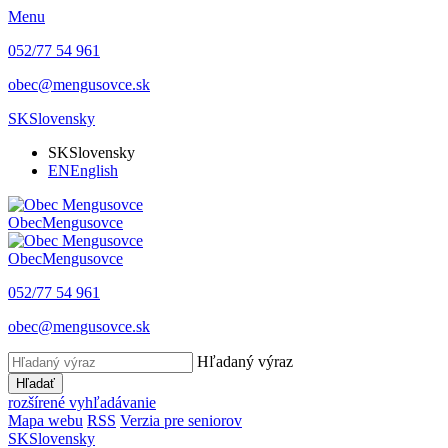
Menu
052/77 54 961
obec@mengusovce.sk
SK
Slovensky
SK
Slovensky
EN
English
Obec
Mengusovce
Obec
Mengusovce
052/77 54 961
obec@mengusovce.sk
Hľadaný výraz
Hľadať
rozšírené vyhľadávanie
Mapa webu
RSS
Verzia pre seniorov
SK
Slovensky