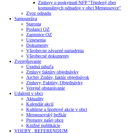
Zmluvy o poskytnutí NFP "Triedený zber
komunálnych odpadov v obci Mengusovce"
Zvoz odpadu
Samospráva
Starosta
Poslanci OZ
Zapisnice OZ
Uznesenia
Dokumenty
Všeobecne závazné nariadenia
Všeobecné dokumenty
Zverejňovanie
Úradná tabuľa
Zmluvy faktúry objednávky
Archiv Zmlúv, faktúr objednávok
Zmluvy, Faktúry, Objednávky
Verejné obstarávanie
Udalosti v obci
Aktuality
Kalendár akcií
Kultúrne a športové akcie v obci
Mengusovský bežkár
Premeny našej obce
Knižné publikácie
VOĽBY , REFERENDUM