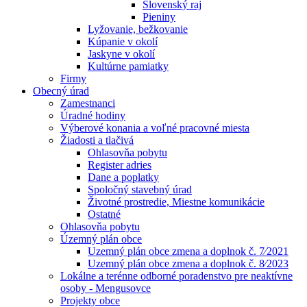
Slovenský raj
Pieniny
Lyžovanie, bežkovanie
Kúpanie v okolí
Jaskyne v okolí
Kultúrne pamiatky
Firmy
Obecný úrad
Zamestnanci
Úradné hodiny
Výberové konania a voľné pracovné miesta
Žiadosti a tlačivá
Ohlasovňa pobytu
Register adries
Dane a poplatky
Spoločný stavebný úrad
Životné prostredie, Miestne komunikácie
Ostatné
Ohlasovňa pobytu
Územný plán obce
Uzemný plán obce zmena a doplnok č. 7⁄2021
Uzemný plán obce zmena a doplnok č. 8⁄2023
Lokálne a terénne odborné poradenstvo pre neaktívne
osoby - Mengusovce
Projekty obce