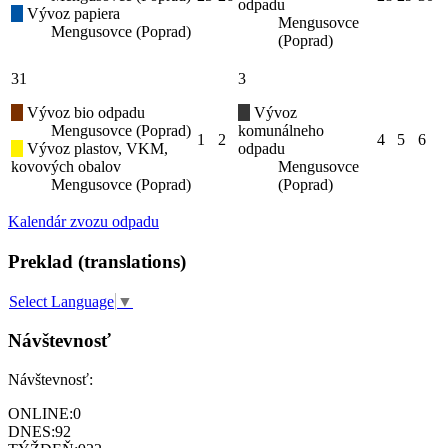
odpadu
Vývoz papiera
Mengusovce
Mengusovce (Poprad)
(Poprad)
31
3
Vývoz bio odpadu
Vývoz
Mengusovce (Poprad)
komunálneho
1
2
4
5
6
Vývoz plastov, VKM,
odpadu
kovových obalov
Mengusovce
Mengusovce (Poprad)
(Poprad)
Kalendár zvozu odpadu
Preklad (translations)
Select Language
▼
Návštevnosť
Návštevnosť:
ONLINE:
0
DNES:
92