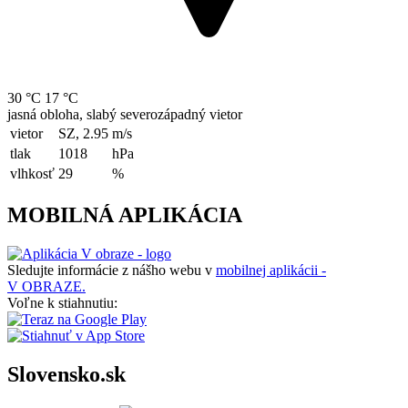
30 °C
17 °C
jasná obloha, slabý severozápadný vietor
vietor
SZ, 2.95
m/s
tlak
1018
hPa
vlhkosť
29
%
MOBILNÁ APLIKÁCIA
Sledujte informácie z nášho webu v
mobilnej aplikácii -
V OBRAZE.
Voľne k stiahnutiu:
Slovensko.sk