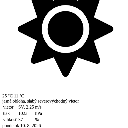
25 °C
11 °C
jasná obloha, slabý severovýchodný vietor
vietor
SV, 2.25
m/s
tlak
1023
hPa
vlhkosť
37
%
pondelok 10. 8. 2026