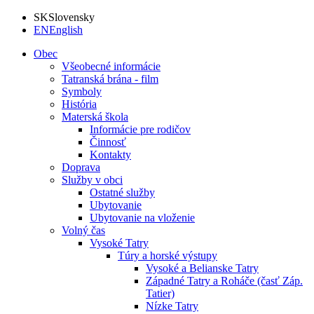
SK
Slovensky
EN
English
Obec
Všeobecné informácie
Tatranská brána - film
Symboly
História
Materská škola
Informácie pre rodičov
Činnosť
Kontakty
Doprava
Služby v obci
Ostatné služby
Ubytovanie
Ubytovanie na vloženie
Volný čas
Vysoké Tatry
Túry a horské výstupy
Vysoké a Belianske Tatry
Západné Tatry a Roháče (časť Záp.
Tatier)
Nízke Tatry