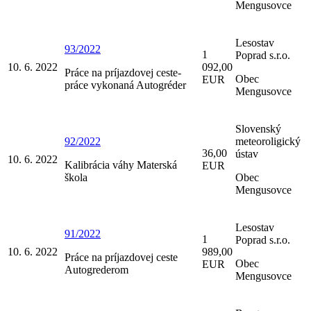
Mengusovce
Lesostav
93/2022
1
Poprad s.r.o.
10. 6. 2022
092,00
Práce na príjazdovej ceste-
Obec
EUR
práce vykonaná Autogréder
Mengusovce
Slovenský
92/2022
meteoroligický
36,00
ústav
10. 6. 2022
Kalibrácia váhy Materská
EUR
škola
Obec
Mengusovce
Lesostav
91/2022
1
Poprad s.r.o.
10. 6. 2022
989,00
Práce na príjazdovej ceste
Obec
EUR
Autogrederom
Mengusovce