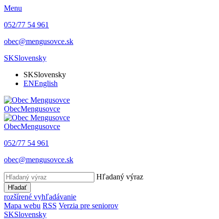
Menu
052/77 54 961
obec@mengusovce.sk
SK
Slovensky
SK
Slovensky
EN
English
Obec
Mengusovce
Obec
Mengusovce
052/77 54 961
obec@mengusovce.sk
Hľadaný výraz
Hľadať
rozšírené vyhľadávanie
Mapa webu
RSS
Verzia pre seniorov
SK
Slovensky