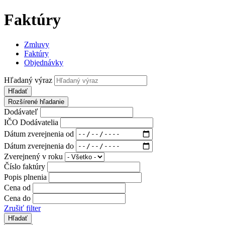
Faktúry
Zmluvy
Faktúry
Objednávky
Hľadaný výraz
Hľadať
Rozšírené hľadanie
Dodávateľ
IČO Dodávatelia
Dátum zverejnenia od
Dátum zverejnenia do
Zverejnený v roku
Číslo faktúry
Popis plnenia
Cena od
Cena do
Zrušiť filter