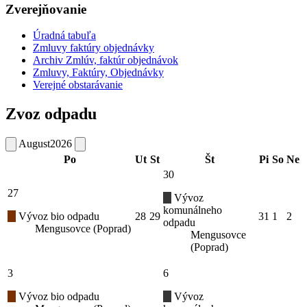
Zverejňovanie
Úradná tabuľa
Zmluvy faktúry objednávky
Archiv Zmlúv, faktúr objednávok
Zmluvy, Faktúry, Objednávky
Verejné obstarávanie
Zvoz odpadu
August
2026
Po
Ut
St
Št
Pi
So
Ne
30
27
Vývoz
komunálneho
Vývoz bio odpadu
28
29
31
1
2
odpadu
Mengusovce (Poprad)
Mengusovce
(Poprad)
3
6
Vývoz bio odpadu
Vývoz