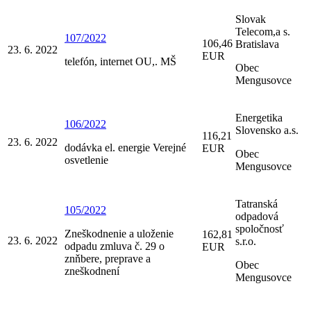
Slovak
Telecom,a s.
107/2022
106,46
Bratislava
23. 6. 2022
EUR
telefón, internet OU,. MŠ
Obec
Mengusovce
Energetika
106/2022
Slovensko a.s.
116,21
23. 6. 2022
dodávka el. energie Verejné
EUR
Obec
osvetlenie
Mengusovce
Tatranská
105/2022
odpadová
spoločnosť
Zneškodnenie a uloženie
162,81
23. 6. 2022
s.r.o.
odpadu zmluva č. 29 o
EUR
znňbere, preprave a
Obec
zneškodnení
Mengusovce