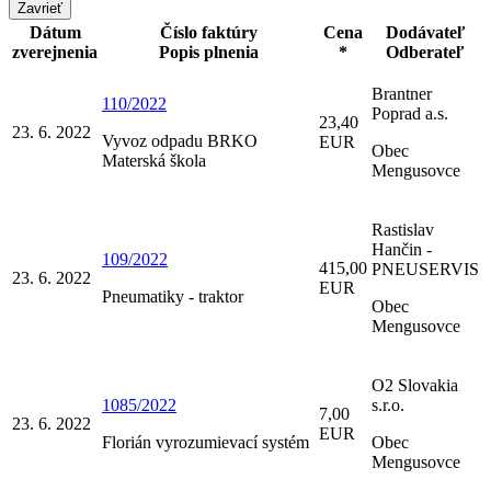
Zavrieť
Dátum
Číslo faktúry
Cena
Dodávateľ
zverejnenia
Popis plnenia
*
Odberateľ
Brantner
110/2022
Poprad a.s.
23,40
23. 6. 2022
Vyvoz odpadu BRKO
EUR
Obec
Materská škola
Mengusovce
Rastislav
Hančin -
109/2022
415,00
PNEUSERVIS
23. 6. 2022
EUR
Pneumatiky - traktor
Obec
Mengusovce
O2 Slovakia
1085/2022
s.r.o.
7,00
23. 6. 2022
EUR
Florián vyrozumievací systém
Obec
Mengusovce