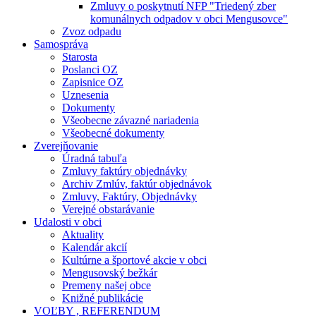
Zmluvy o poskytnutí NFP "Triedený zber
komunálnych odpadov v obci Mengusovce"
Zvoz odpadu
Samospráva
Starosta
Poslanci OZ
Zapisnice OZ
Uznesenia
Dokumenty
Všeobecne závazné nariadenia
Všeobecné dokumenty
Zverejňovanie
Úradná tabuľa
Zmluvy faktúry objednávky
Archiv Zmlúv, faktúr objednávok
Zmluvy, Faktúry, Objednávky
Verejné obstarávanie
Udalosti v obci
Aktuality
Kalendár akcií
Kultúrne a športové akcie v obci
Mengusovský bežkár
Premeny našej obce
Knižné publikácie
VOĽBY , REFERENDUM