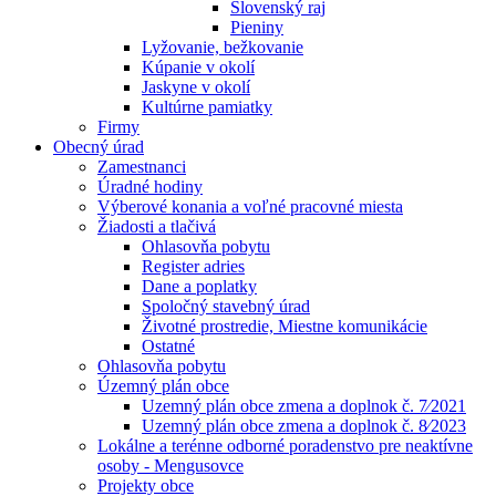
Slovenský raj
Pieniny
Lyžovanie, bežkovanie
Kúpanie v okolí
Jaskyne v okolí
Kultúrne pamiatky
Firmy
Obecný úrad
Zamestnanci
Úradné hodiny
Výberové konania a voľné pracovné miesta
Žiadosti a tlačivá
Ohlasovňa pobytu
Register adries
Dane a poplatky
Spoločný stavebný úrad
Životné prostredie, Miestne komunikácie
Ostatné
Ohlasovňa pobytu
Územný plán obce
Uzemný plán obce zmena a doplnok č. 7⁄2021
Uzemný plán obce zmena a doplnok č. 8⁄2023
Lokálne a terénne odborné poradenstvo pre neaktívne
osoby - Mengusovce
Projekty obce