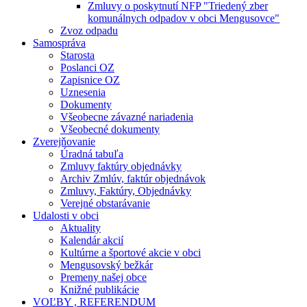
Zmluvy o poskytnutí NFP "Triedený zber
komunálnych odpadov v obci Mengusovce"
Zvoz odpadu
Samospráva
Starosta
Poslanci OZ
Zapisnice OZ
Uznesenia
Dokumenty
Všeobecne závazné nariadenia
Všeobecné dokumenty
Zverejňovanie
Úradná tabuľa
Zmluvy faktúry objednávky
Archiv Zmlúv, faktúr objednávok
Zmluvy, Faktúry, Objednávky
Verejné obstarávanie
Udalosti v obci
Aktuality
Kalendár akcií
Kultúrne a športové akcie v obci
Mengusovský bežkár
Premeny našej obce
Knižné publikácie
VOĽBY , REFERENDUM