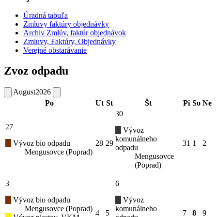
Úradná tabuľa
Zmluvy faktúry objednávky
Archiv Zmlúv, faktúr objednávok
Zmluvy, Faktúry, Objednávky
Verejné obstarávanie
Zvoz odpadu
August
2026
Po
Ut
St
Št
Pi
So
Ne
30
27
Vývoz
komunálneho
Vývoz bio odpadu
28
29
31
1
2
odpadu
Mengusovce (Poprad)
Mengusovce
(Poprad)
3
6
Vývoz bio odpadu
Vývoz
Mengusovce (Poprad)
komunálneho
4
5
7
8
9