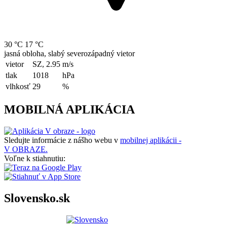
30 °C
17 °C
jasná obloha, slabý severozápadný vietor
vietor
SZ, 2.95
m/s
tlak
1018
hPa
vlhkosť
29
%
MOBILNÁ APLIKÁCIA
Sledujte informácie z nášho webu v
mobilnej aplikácii -
V OBRAZE.
Voľne k stiahnutiu:
Slovensko.sk