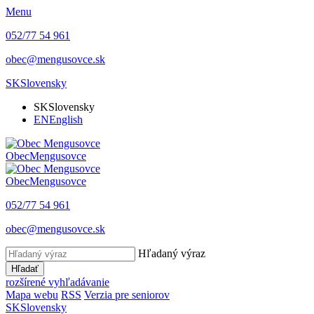
Menu
052/77 54 961
obec@mengusovce.sk
SK
Slovensky
SK
Slovensky
EN
English
Obec
Mengusovce
Obec
Mengusovce
052/77 54 961
obec@mengusovce.sk
Hľadaný výraz
Hľadať
rozšírené vyhľadávanie
Mapa webu
RSS
Verzia pre seniorov
SK
Slovensky