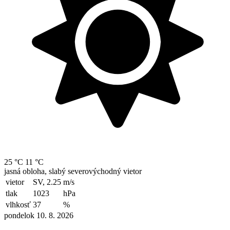
25 °C
11 °C
jasná obloha, slabý severovýchodný vietor
vietor
SV, 2.25
m/s
tlak
1023
hPa
vlhkosť
37
%
pondelok 10. 8. 2026