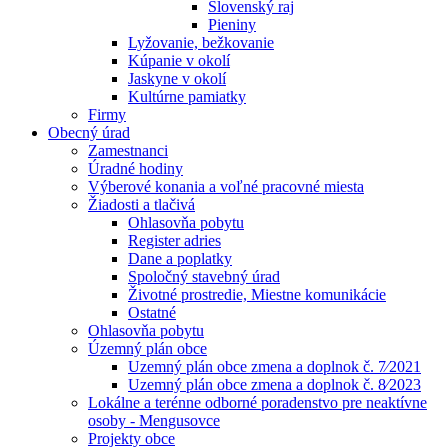
Slovenský raj
Pieniny
Lyžovanie, bežkovanie
Kúpanie v okolí
Jaskyne v okolí
Kultúrne pamiatky
Firmy
Obecný úrad
Zamestnanci
Úradné hodiny
Výberové konania a voľné pracovné miesta
Žiadosti a tlačivá
Ohlasovňa pobytu
Register adries
Dane a poplatky
Spoločný stavebný úrad
Životné prostredie, Miestne komunikácie
Ostatné
Ohlasovňa pobytu
Územný plán obce
Uzemný plán obce zmena a doplnok č. 7⁄2021
Uzemný plán obce zmena a doplnok č. 8⁄2023
Lokálne a terénne odborné poradenstvo pre neaktívne
osoby - Mengusovce
Projekty obce