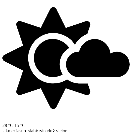
28 °C
15 °C
takmer jasno, slabý západný vietor