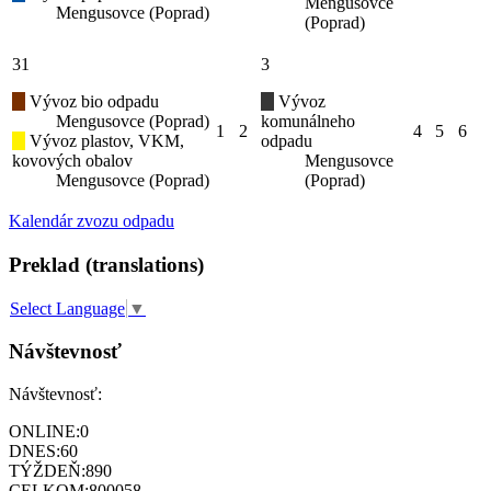
Mengusovce
Mengusovce (Poprad)
(Poprad)
31
3
Vývoz bio odpadu
Vývoz
Mengusovce (Poprad)
komunálneho
1
2
4
5
6
Vývoz plastov, VKM,
odpadu
kovových obalov
Mengusovce
Mengusovce (Poprad)
(Poprad)
Kalendár zvozu odpadu
Preklad (translations)
Select Language
▼
Návštevnosť
Návštevnosť:
ONLINE:
0
DNES:
60
TÝŽDEŇ:
890
CELKOM:
800058