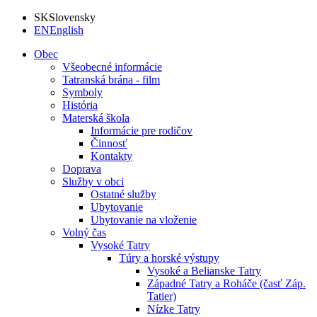
SK
Slovensky
EN
English
Obec
Všeobecné informácie
Tatranská brána - film
Symboly
História
Materská škola
Informácie pre rodičov
Činnosť
Kontakty
Doprava
Služby v obci
Ostatné služby
Ubytovanie
Ubytovanie na vloženie
Volný čas
Vysoké Tatry
Túry a horské výstupy
Vysoké a Belianske Tatry
Západné Tatry a Roháče (časť Záp.
Tatier)
Nízke Tatry