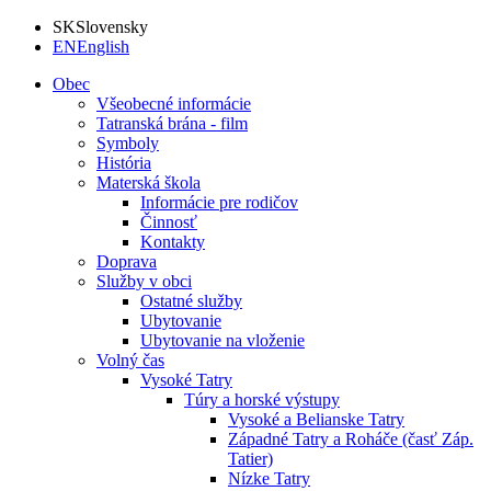
SK
Slovensky
EN
English
Obec
Všeobecné informácie
Tatranská brána - film
Symboly
História
Materská škola
Informácie pre rodičov
Činnosť
Kontakty
Doprava
Služby v obci
Ostatné služby
Ubytovanie
Ubytovanie na vloženie
Volný čas
Vysoké Tatry
Túry a horské výstupy
Vysoké a Belianske Tatry
Západné Tatry a Roháče (časť Záp.
Tatier)
Nízke Tatry