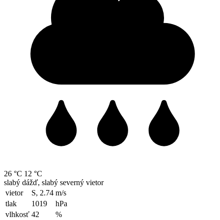
26 °C
12 °C
slabý dážď, slabý severný vietor
vietor
S, 2.74
m/s
tlak
1019
hPa
vlhkosť
42
%