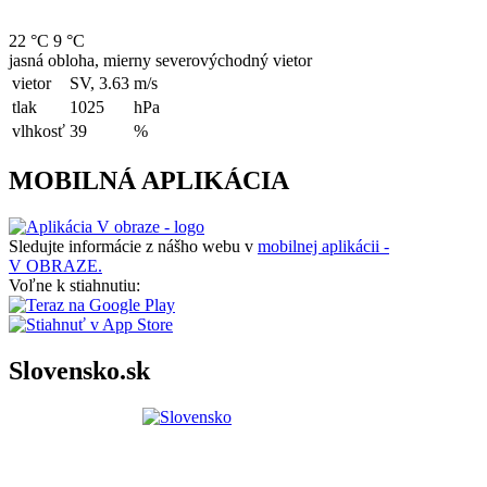
22 °C
9 °C
jasná obloha, mierny severovýchodný vietor
vietor
SV, 3.63
m/s
tlak
1025
hPa
vlhkosť
39
%
MOBILNÁ APLIKÁCIA
Sledujte informácie z nášho webu v
mobilnej aplikácii -
V OBRAZE.
Voľne k stiahnutiu:
Slovensko.sk