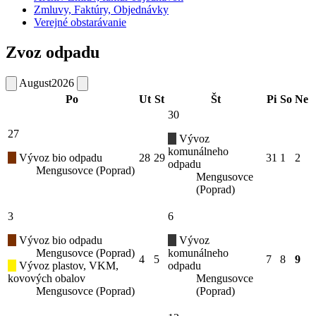
Zmluvy, Faktúry, Objednávky
Verejné obstarávanie
Zvoz odpadu
August
2026
Po
Ut
St
Št
Pi
So
Ne
30
27
Vývoz
komunálneho
Vývoz bio odpadu
28
29
31
1
2
odpadu
Mengusovce (Poprad)
Mengusovce
(Poprad)
3
6
Vývoz bio odpadu
Vývoz
Mengusovce (Poprad)
komunálneho
4
5
7
8
9
Vývoz plastov, VKM,
odpadu
kovových obalov
Mengusovce
Mengusovce (Poprad)
(Poprad)