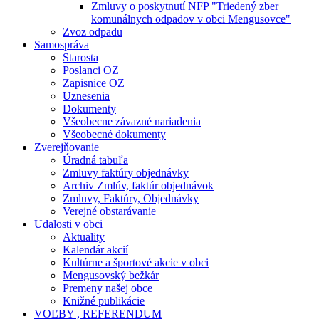
Zmluvy o poskytnutí NFP "Triedený zber
komunálnych odpadov v obci Mengusovce"
Zvoz odpadu
Samospráva
Starosta
Poslanci OZ
Zapisnice OZ
Uznesenia
Dokumenty
Všeobecne závazné nariadenia
Všeobecné dokumenty
Zverejňovanie
Úradná tabuľa
Zmluvy faktúry objednávky
Archiv Zmlúv, faktúr objednávok
Zmluvy, Faktúry, Objednávky
Verejné obstarávanie
Udalosti v obci
Aktuality
Kalendár akcií
Kultúrne a športové akcie v obci
Mengusovský bežkár
Premeny našej obce
Knižné publikácie
VOĽBY , REFERENDUM