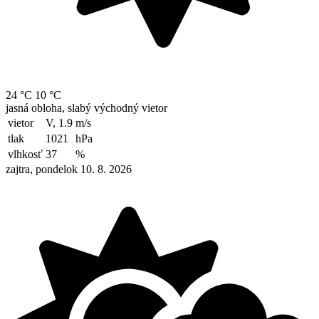
24 °C
10 °C
jasná obloha, slabý východný vietor
vietor
V, 1.9
m/s
tlak
1021
hPa
vlhkosť
37
%
zajtra, pondelok 10. 8. 2026