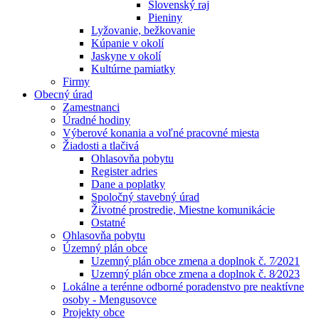
Slovenský raj
Pieniny
Lyžovanie, bežkovanie
Kúpanie v okolí
Jaskyne v okolí
Kultúrne pamiatky
Firmy
Obecný úrad
Zamestnanci
Úradné hodiny
Výberové konania a voľné pracovné miesta
Žiadosti a tlačivá
Ohlasovňa pobytu
Register adries
Dane a poplatky
Spoločný stavebný úrad
Životné prostredie, Miestne komunikácie
Ostatné
Ohlasovňa pobytu
Územný plán obce
Uzemný plán obce zmena a doplnok č. 7⁄2021
Uzemný plán obce zmena a doplnok č. 8⁄2023
Lokálne a terénne odborné poradenstvo pre neaktívne
osoby - Mengusovce
Projekty obce