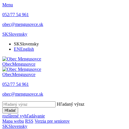
Menu
052/77 54 961
obec@mengusovce.sk
SK
Slovensky
SK
Slovensky
EN
English
Obec
Mengusovce
Obec
Mengusovce
052/77 54 961
obec@mengusovce.sk
Hľadaný výraz
Hľadať
rozšírené vyhľadávanie
Mapa webu
RSS
Verzia pre seniorov
SK
Slovensky