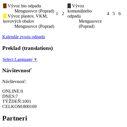
Vývoz bio odpadu
Vývoz
Mengusovce (Poprad)
komunálneho
1
2
4
5
6
Vývoz plastov, VKM,
odpadu
kovových obalov
Mengusovce
Mengusovce (Poprad)
(Poprad)
Kalendár zvozu odpadu
Preklad (translations)
Select Language
▼
Návštevnosť
Návštevnosť:
ONLINE:
0
DNES:
7
TÝŽDEŇ:
1001
CELKOM:
800169
Partneri