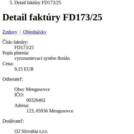
Detail faktúry FD173/25
Detail faktúry FD173/25
Zmluvy
|
Objednávky
Číslo faktúry:
FD173/25
Popis plnenia:
vyrozumievaci systém florián
Cena:
9,15 EUR
Odberateľ:
Obec Mengusovce
IČO:
00326402
Adresa:
123, 05936 Mengusovce
Dodávateľ:
O2 Slovakia s.r.o.