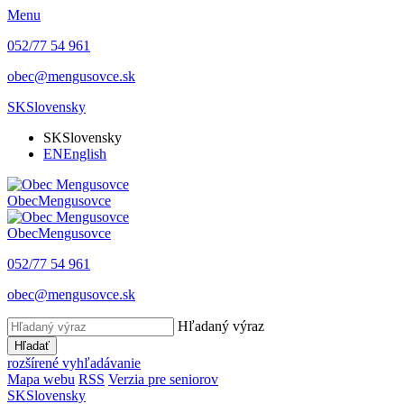
Menu
052/77 54 961
obec@mengusovce.sk
SK
Slovensky
SK
Slovensky
EN
English
Obec
Mengusovce
Obec
Mengusovce
052/77 54 961
obec@mengusovce.sk
Hľadaný výraz
Hľadať
rozšírené vyhľadávanie
Mapa webu
RSS
Verzia pre seniorov
SK
Slovensky