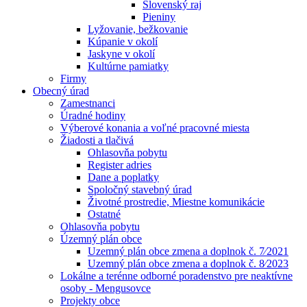
Slovenský raj
Pieniny
Lyžovanie, bežkovanie
Kúpanie v okolí
Jaskyne v okolí
Kultúrne pamiatky
Firmy
Obecný úrad
Zamestnanci
Úradné hodiny
Výberové konania a voľné pracovné miesta
Žiadosti a tlačivá
Ohlasovňa pobytu
Register adries
Dane a poplatky
Spoločný stavebný úrad
Životné prostredie, Miestne komunikácie
Ostatné
Ohlasovňa pobytu
Územný plán obce
Uzemný plán obce zmena a doplnok č. 7⁄2021
Uzemný plán obce zmena a doplnok č. 8⁄2023
Lokálne a terénne odborné poradenstvo pre neaktívne
osoby - Mengusovce
Projekty obce