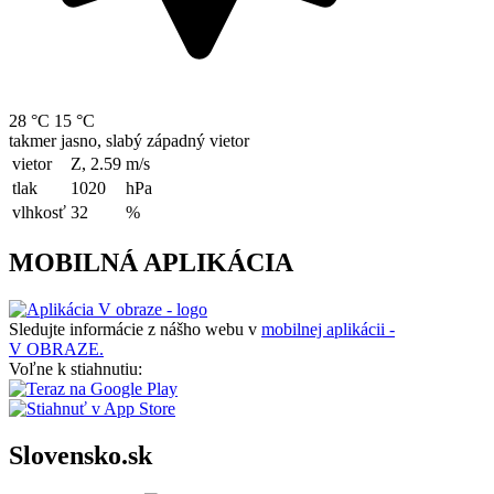
28 °C
15 °C
takmer jasno, slabý západný vietor
vietor
Z, 2.59
m/s
tlak
1020
hPa
vlhkosť
32
%
MOBILNÁ APLIKÁCIA
Sledujte informácie z nášho webu v
mobilnej aplikácii -
V OBRAZE.
Voľne k stiahnutiu:
Slovensko.sk