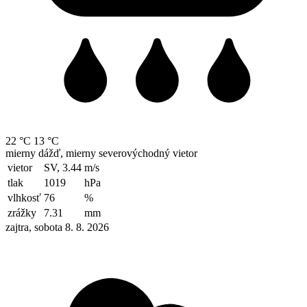
22 °C
13 °C
mierny dážď, mierny severovýchodný vietor
vietor
SV, 3.44
m/s
tlak
1019
hPa
vlhkosť
76
%
zrážky
7.31
mm
zajtra, sobota 8. 8. 2026