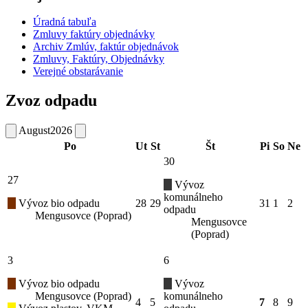
Úradná tabuľa
Zmluvy faktúry objednávky
Archiv Zmlúv, faktúr objednávok
Zmluvy, Faktúry, Objednávky
Verejné obstarávanie
Zvoz odpadu
August
2026
Po
Ut
St
Št
Pi
So
Ne
30
27
Vývoz
komunálneho
Vývoz bio odpadu
28
29
31
1
2
odpadu
Mengusovce (Poprad)
Mengusovce
(Poprad)
3
6
Vývoz bio odpadu
Vývoz
Mengusovce (Poprad)
komunálneho
4
5
7
8
9