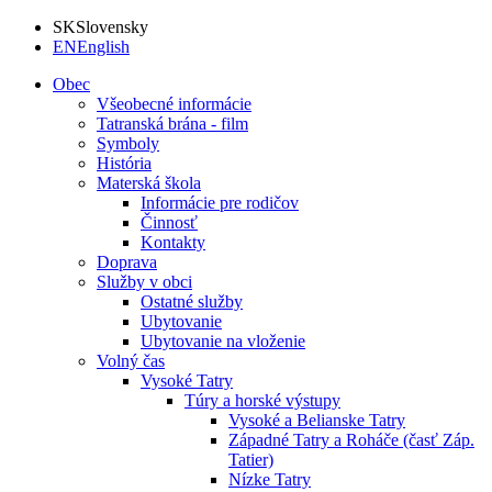
SK
Slovensky
EN
English
Obec
Všeobecné informácie
Tatranská brána - film
Symboly
História
Materská škola
Informácie pre rodičov
Činnosť
Kontakty
Doprava
Služby v obci
Ostatné služby
Ubytovanie
Ubytovanie na vloženie
Volný čas
Vysoké Tatry
Túry a horské výstupy
Vysoké a Belianske Tatry
Západné Tatry a Roháče (časť Záp.
Tatier)
Nízke Tatry