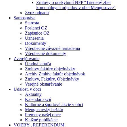
Zmluvy o poskytnutí NFP "Triedený zber
komunálnych odpadov v obci Mengusovce"
Zvoz odpadu
Samospráva
Starosta
Poslanci OZ
Zapisnice OZ
Uznesenia
Dokumenty
Všeobecne závazné nariadenia
Všeobecné dokumenty
Zverejňovanie
Úradná tabuľa
Zmluvy faktúry objednávky
Archiv Zmlúv, faktúr objednávok
Zmluvy, Faktúry, Objednávky
Verejné obstarávanie
Udalosti v obci
Aktuality
Kalendár akcií
Kultúrne a športové akcie v obci
Mengusovský bežkár
Premeny našej obce
Knižné publikácie
VOĽBY , REFERENDUM