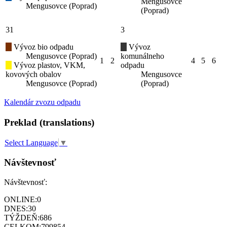
Mengusovce
Mengusovce (Poprad)
(Poprad)
31
3
Vývoz bio odpadu
Vývoz
Mengusovce (Poprad)
komunálneho
1
2
4
5
6
Vývoz plastov, VKM,
odpadu
kovových obalov
Mengusovce
Mengusovce (Poprad)
(Poprad)
Kalendár zvozu odpadu
Preklad (translations)
Select Language
▼
Návštevnosť
Návštevnosť:
ONLINE:
0
DNES:
30
TÝŽDEŇ:
686
CELKOM:
799854