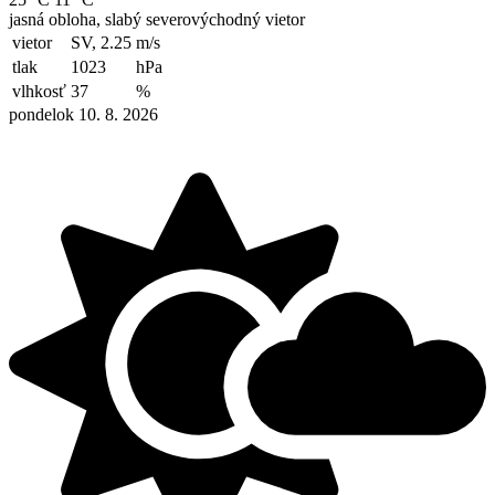
jasná obloha, slabý severovýchodný vietor
vietor
SV, 2.25
m/s
tlak
1023
hPa
vlhkosť
37
%
pondelok 10. 8. 2026