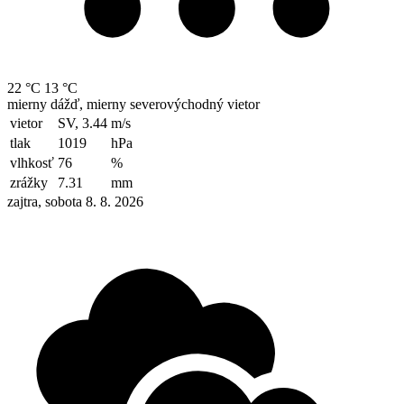
22 °C
13 °C
mierny dážď, mierny severovýchodný vietor
vietor
SV, 3.44
m/s
tlak
1019
hPa
vlhkosť
76
%
zrážky
7.31
mm
zajtra, sobota 8. 8. 2026