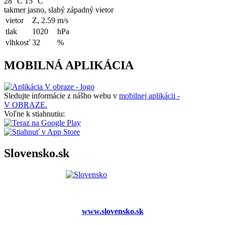
28 °C
15 °C
takmer jasno, slabý západný vietor
vietor
Z, 2.59
m/s
tlak
1020
hPa
vlhkosť
32
%
MOBILNÁ APLIKÁCIA
Sledujte informácie z nášho webu v
mobilnej aplikácii -
V OBRAZE.
Voľne k stiahnutiu:
Slovensko.sk
www.slovensko.sk