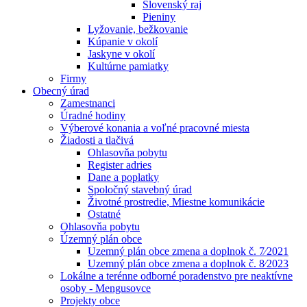
Slovenský raj
Pieniny
Lyžovanie, bežkovanie
Kúpanie v okolí
Jaskyne v okolí
Kultúrne pamiatky
Firmy
Obecný úrad
Zamestnanci
Úradné hodiny
Výberové konania a voľné pracovné miesta
Žiadosti a tlačivá
Ohlasovňa pobytu
Register adries
Dane a poplatky
Spoločný stavebný úrad
Životné prostredie, Miestne komunikácie
Ostatné
Ohlasovňa pobytu
Územný plán obce
Uzemný plán obce zmena a doplnok č. 7⁄2021
Uzemný plán obce zmena a doplnok č. 8⁄2023
Lokálne a terénne odborné poradenstvo pre neaktívne
osoby - Mengusovce
Projekty obce