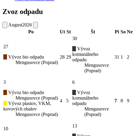
Zvoz odpadu
August
2026
Po
Ut
St
Št
Pi
So
Ne
30
27
Vývoz
komunálneho
Vývoz bio odpadu
28
29
31
1
2
odpadu
Mengusovce (Poprad)
Mengusovce
(Poprad)
3
6
Vývoz bio odpadu
Vývoz
Mengusovce (Poprad)
komunálneho
4
5
7
8
9
Vývoz plastov, VKM,
odpadu
kovových obalov
Mengusovce
Mengusovce (Poprad)
(Poprad)
13
10