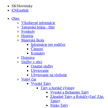
SK
Slovensky
EN
English
Obec
Všeobecné informácie
Tatranská brána - film
Symboly
História
Materská škola
Informácie pre rodičov
Činnosť
Kontakty
Doprava
Služby v obci
Ostatné služby
Ubytovanie
Ubytovanie na vloženie
Volný čas
Vysoké Tatry
Túry a horské výstupy
Vysoké a Belianske Tatry
Západné Tatry a Roháče (časť Záp.
Tatier)
Nízke Tatry