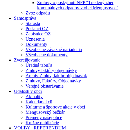
Zmluvy o poskytnutí NFP "Triedený zber
komunálnych odpadov v obci Mengusovce"
Zvoz odpadu
Samospráva
Starosta
Poslanci OZ
Zapisnice OZ
Uznesenia
Dokumenty
Všeobecne závazné nariadenia
Všeobecné dokumenty
Zverejňovanie
Úradná tabuľa
Zmluvy faktúry objednávky
Archiv Zmlúv, faktúr objednávok
Zmluvy, Faktúry, Objednávky
Verejné obstarávanie
Udalosti v obci
Aktuality
Kalendár akcií
Kultúrne a športové akcie v obci
Mengusovský bežkár
Premeny našej obce
Knižné publikácie
VOĽBY , REFERENDUM