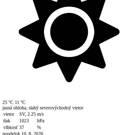
25 °C
11 °C
jasná obloha, slabý severovýchodný vietor
vietor
SV, 2.25
m/s
tlak
1023
hPa
vlhkosť
37
%
pondelok 10. 8. 2026