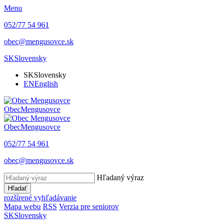
Menu
052/77 54 961
obec@mengusovce.sk
SK
Slovensky
SK
Slovensky
EN
English
Obec
Mengusovce
Obec
Mengusovce
052/77 54 961
obec@mengusovce.sk
Hľadaný výraz
Hľadať
rozšírené vyhľadávanie
Mapa webu
RSS
Verzia pre seniorov
SK
Slovensky