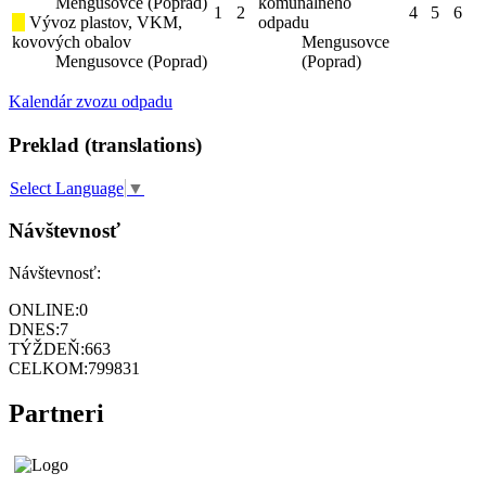
Mengusovce (Poprad)
komunálneho
1
2
4
5
6
Vývoz plastov, VKM,
odpadu
kovových obalov
Mengusovce
Mengusovce (Poprad)
(Poprad)
Kalendár zvozu odpadu
Preklad (translations)
Select Language
▼
Návštevnosť
Návštevnosť:
ONLINE:
0
DNES:
7
TÝŽDEŇ:
663
CELKOM:
799831
Partneri