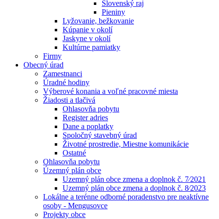
Slovenský raj
Pieniny
Lyžovanie, bežkovanie
Kúpanie v okolí
Jaskyne v okolí
Kultúrne pamiatky
Firmy
Obecný úrad
Zamestnanci
Úradné hodiny
Výberové konania a voľné pracovné miesta
Žiadosti a tlačivá
Ohlasovňa pobytu
Register adries
Dane a poplatky
Spoločný stavebný úrad
Životné prostredie, Miestne komunikácie
Ostatné
Ohlasovňa pobytu
Územný plán obce
Uzemný plán obce zmena a doplnok č. 7⁄2021
Uzemný plán obce zmena a doplnok č. 8⁄2023
Lokálne a terénne odborné poradenstvo pre neaktívne
osoby - Mengusovce
Projekty obce