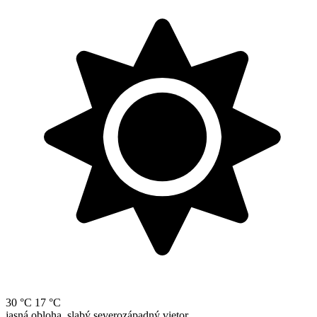
30 °C
17 °C
jasná obloha, slabý severozápadný vietor