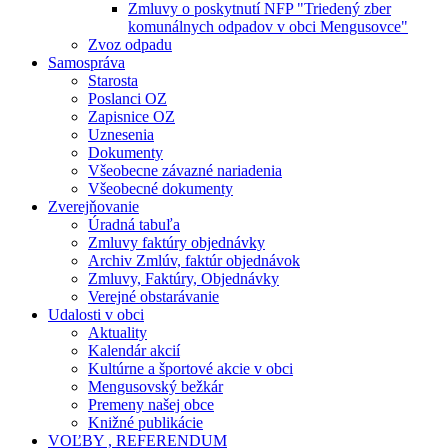
Zmluvy o poskytnutí NFP "Triedený zber
komunálnych odpadov v obci Mengusovce"
Zvoz odpadu
Samospráva
Starosta
Poslanci OZ
Zapisnice OZ
Uznesenia
Dokumenty
Všeobecne závazné nariadenia
Všeobecné dokumenty
Zverejňovanie
Úradná tabuľa
Zmluvy faktúry objednávky
Archiv Zmlúv, faktúr objednávok
Zmluvy, Faktúry, Objednávky
Verejné obstarávanie
Udalosti v obci
Aktuality
Kalendár akcií
Kultúrne a športové akcie v obci
Mengusovský bežkár
Premeny našej obce
Knižné publikácie
VOĽBY , REFERENDUM