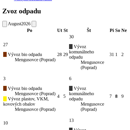
Zvoz odpadu
August
2026
Po
Ut
St
Št
Pi
So
Ne
30
27
Vývoz
komunálneho
Vývoz bio odpadu
28
29
31
1
2
odpadu
Mengusovce (Poprad)
Mengusovce
(Poprad)
3
6
Vývoz bio odpadu
Vývoz
Mengusovce (Poprad)
komunálneho
4
5
7
8
9
Vývoz plastov, VKM,
odpadu
kovových obalov
Mengusovce
Mengusovce (Poprad)
(Poprad)
13
10