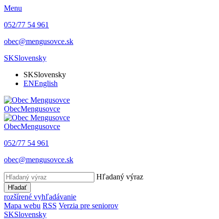
Menu
052/77 54 961
obec@mengusovce.sk
SK
Slovensky
SK
Slovensky
EN
English
Obec
Mengusovce
Obec
Mengusovce
052/77 54 961
obec@mengusovce.sk
Hľadaný výraz
Hľadať
rozšírené vyhľadávanie
Mapa webu
RSS
Verzia pre seniorov
SK
Slovensky