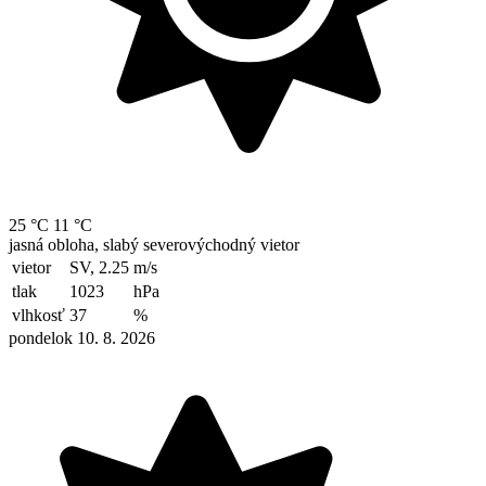
25 °C
11 °C
jasná obloha, slabý severovýchodný vietor
vietor
SV, 2.25
m/s
tlak
1023
hPa
vlhkosť
37
%
pondelok 10. 8. 2026