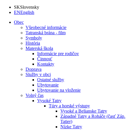
SK
Slovensky
EN
English
Obec
Všeobecné informácie
Tatranská brána - film
Symboly
História
Materská škola
Informácie pre rodičov
Činnosť
Kontakty
Doprava
Služby v obci
Ostatné služby
Ubytovanie
Ubytovanie na vloženie
Volný čas
Vysoké Tatry
Túry a horské výstupy
Vysoké a Belianske Tatry
Západné Tatry a Roháče (časť Záp.
Tatier)
Nízke Tatry