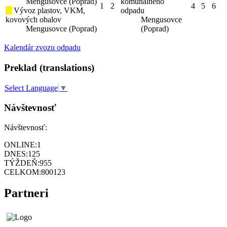
Mengusovce (Poprad)
komunálneho
1
2
4
5
6
Vývoz plastov, VKM,
odpadu
kovových obalov
Mengusovce
Mengusovce (Poprad)
(Poprad)
Kalendár zvozu odpadu
Preklad (translations)
Select Language
▼
Návštevnosť
Návštevnosť:
ONLINE:
1
DNES:
125
TÝŽDEŇ:
955
CELKOM:
800123
Partneri