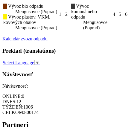
Vývoz bio odpadu
Vývoz
Mengusovce (Poprad)
komunálneho
1
2
4
5
6
Vývoz plastov, VKM,
odpadu
kovových obalov
Mengusovce
Mengusovce (Poprad)
(Poprad)
Kalendár zvozu odpadu
Preklad (translations)
Select Language
▼
Návštevnosť
Návštevnosť:
ONLINE:
0
DNES:
12
TÝŽDEŇ:
1006
CELKOM:
800174
Partneri