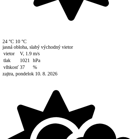
24 °C
10 °C
jasná obloha, slabý východný vietor
vietor
V, 1.9
m/s
tlak
1021
hPa
vlhkosť
37
%
zajtra, pondelok 10. 8. 2026