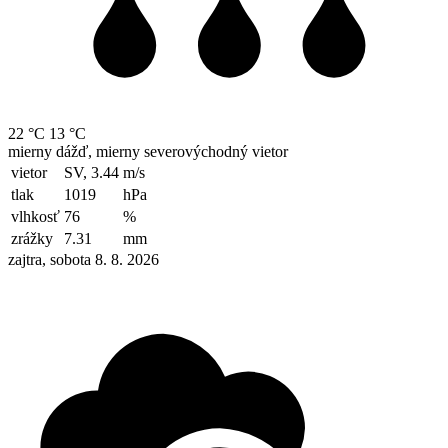
22 °C
13 °C
mierny dážď, mierny severovýchodný vietor
vietor
SV, 3.44
m/s
tlak
1019
hPa
vlhkosť
76
%
zrážky
7.31
mm
zajtra, sobota 8. 8. 2026