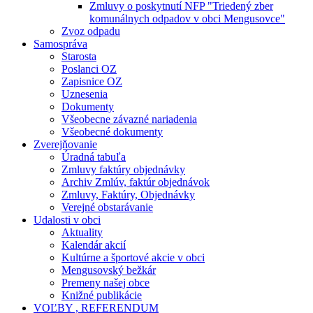
Zmluvy o poskytnutí NFP "Triedený zber
komunálnych odpadov v obci Mengusovce"
Zvoz odpadu
Samospráva
Starosta
Poslanci OZ
Zapisnice OZ
Uznesenia
Dokumenty
Všeobecne závazné nariadenia
Všeobecné dokumenty
Zverejňovanie
Úradná tabuľa
Zmluvy faktúry objednávky
Archiv Zmlúv, faktúr objednávok
Zmluvy, Faktúry, Objednávky
Verejné obstarávanie
Udalosti v obci
Aktuality
Kalendár akcií
Kultúrne a športové akcie v obci
Mengusovský bežkár
Premeny našej obce
Knižné publikácie
VOĽBY , REFERENDUM