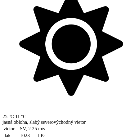
25 °C
11 °C
jasná obloha, slabý severovýchodný vietor
vietor
SV, 2.25
m/s
tlak
1023
hPa