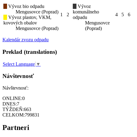
Vývoz bio odpadu
Vývoz
Mengusovce (Poprad)
komunálneho
1
2
4
5
6
Vývoz plastov, VKM,
odpadu
kovových obalov
Mengusovce
Mengusovce (Poprad)
(Poprad)
Kalendár zvozu odpadu
Preklad (translations)
Select Language
▼
Návštevnosť
Návštevnosť:
ONLINE:
0
DNES:
7
TÝŽDEŇ:
663
CELKOM:
799831
Partneri