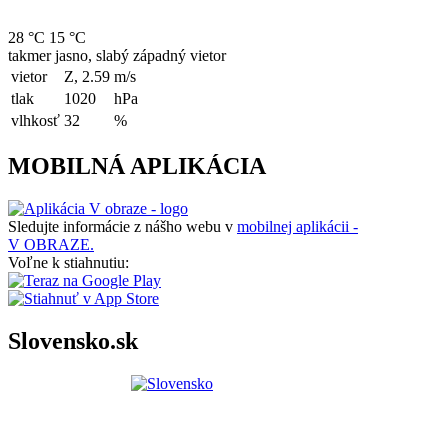
28 °C
15 °C
takmer jasno, slabý západný vietor
vietor
Z, 2.59
m/s
tlak
1020
hPa
vlhkosť
32
%
MOBILNÁ APLIKÁCIA
Sledujte informácie z nášho webu v
mobilnej aplikácii -
V OBRAZE.
Voľne k stiahnutiu:
Slovensko.sk