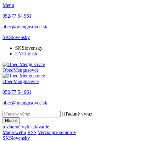
Menu
052/77 54 961
obec@mengusovce.sk
SK
Slovensky
SK
Slovensky
EN
English
Obec
Mengusovce
Obec
Mengusovce
052/77 54 961
obec@mengusovce.sk
Hľadaný výraz
Hľadať
rozšírené vyhľadávanie
Mapa webu
RSS
Verzia pre seniorov
SK
Slovensky