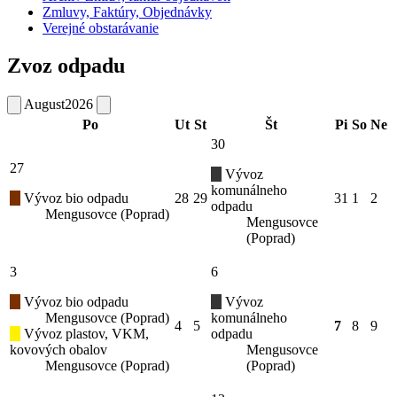
Zmluvy, Faktúry, Objednávky
Verejné obstarávanie
Zvoz odpadu
August
2026
Po
Ut
St
Št
Pi
So
Ne
30
27
Vývoz
komunálneho
Vývoz bio odpadu
28
29
31
1
2
odpadu
Mengusovce (Poprad)
Mengusovce
(Poprad)
3
6
Vývoz bio odpadu
Vývoz
Mengusovce (Poprad)
komunálneho
4
5
7
8
9
Vývoz plastov, VKM,
odpadu
kovových obalov
Mengusovce
Mengusovce (Poprad)
(Poprad)