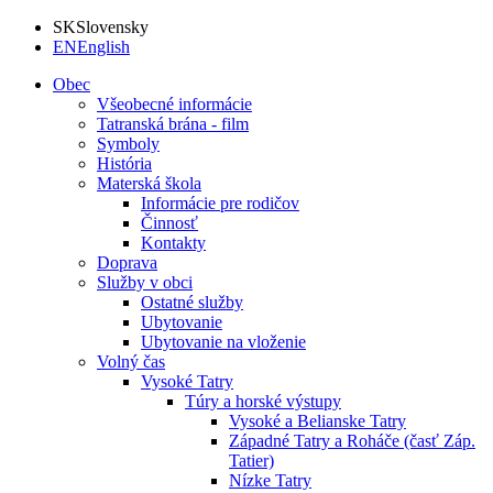
SK
Slovensky
EN
English
Obec
Všeobecné informácie
Tatranská brána - film
Symboly
História
Materská škola
Informácie pre rodičov
Činnosť
Kontakty
Doprava
Služby v obci
Ostatné služby
Ubytovanie
Ubytovanie na vloženie
Volný čas
Vysoké Tatry
Túry a horské výstupy
Vysoké a Belianske Tatry
Západné Tatry a Roháče (časť Záp.
Tatier)
Nízke Tatry