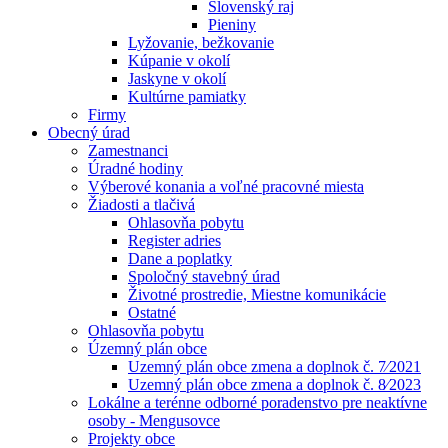
Slovenský raj
Pieniny
Lyžovanie, bežkovanie
Kúpanie v okolí
Jaskyne v okolí
Kultúrne pamiatky
Firmy
Obecný úrad
Zamestnanci
Úradné hodiny
Výberové konania a voľné pracovné miesta
Žiadosti a tlačivá
Ohlasovňa pobytu
Register adries
Dane a poplatky
Spoločný stavebný úrad
Životné prostredie, Miestne komunikácie
Ostatné
Ohlasovňa pobytu
Územný plán obce
Uzemný plán obce zmena a doplnok č. 7⁄2021
Uzemný plán obce zmena a doplnok č. 8⁄2023
Lokálne a terénne odborné poradenstvo pre neaktívne
osoby - Mengusovce
Projekty obce