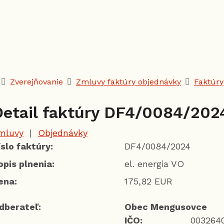
Úvodná stránka
Zverejňovanie
Zmluvy faktúry objednávky
Faktúry
Detail faktúry DF4/0084/202
mluvy
|
Objednávky
íslo faktúry:
DF4/0084/2024
opis plnenia:
el. energia VO
ena:
175,82 EUR
dberateľ:
Obec Mengusovce
IČO:
003264