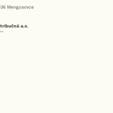
5936 Mengusovce
ribučná a.s.
61
2997
 31, 042 91 Košice