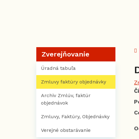
Zverejňovanie
Úradná tabuľa
Zmluvy faktúry objednávky
Z
Č
Archiv Zmlúv, faktúr
P
objednávok
C
Zmluvy, Faktúry, Objednávky
O
Verejné obstarávanie