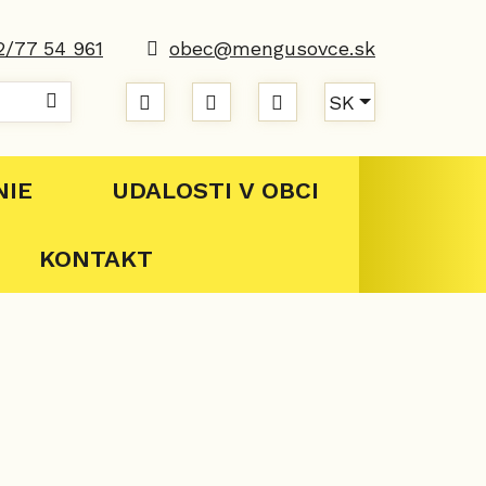
2/77 54 961
obec@mengusovce.sk
Hľadať
Slovensky
Mapa webu
RSS
Verzia pre seniorov
SK
NIE
UDALOSTI V OBCI
KONTAKT