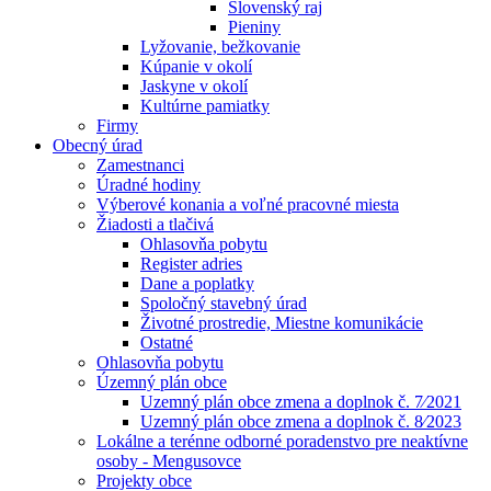
Slovenský raj
Pieniny
Lyžovanie, bežkovanie
Kúpanie v okolí
Jaskyne v okolí
Kultúrne pamiatky
Firmy
Obecný úrad
Zamestnanci
Úradné hodiny
Výberové konania a voľné pracovné miesta
Žiadosti a tlačivá
Ohlasovňa pobytu
Register adries
Dane a poplatky
Spoločný stavebný úrad
Životné prostredie, Miestne komunikácie
Ostatné
Ohlasovňa pobytu
Územný plán obce
Uzemný plán obce zmena a doplnok č. 7⁄2021
Uzemný plán obce zmena a doplnok č. 8⁄2023
Lokálne a terénne odborné poradenstvo pre neaktívne
osoby - Mengusovce
Projekty obce