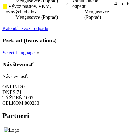
Mengusovce (Poprad)
komunálneho
1
2
4
5
6
Vývoz plastov, VKM,
odpadu
kovových obalov
Mengusovce
Mengusovce (Poprad)
(Poprad)
Kalendár zvozu odpadu
Preklad (translations)
Select Language
▼
Návštevnosť
Návštevnosť:
ONLINE:
0
DNES:
71
TÝŽDEŇ:
1065
CELKOM:
800233
Partneri