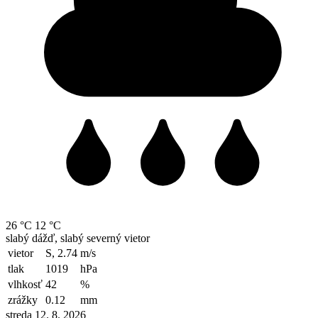
26 °C
12 °C
slabý dážď, slabý severný vietor
vietor
S, 2.74
m/s
tlak
1019
hPa
vlhkosť
42
%
zrážky
0.12
mm
streda 12. 8. 2026