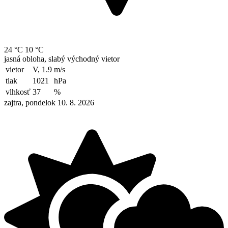
24 °C
10 °C
jasná obloha, slabý východný vietor
vietor
V, 1.9
m/s
tlak
1021
hPa
vlhkosť
37
%
zajtra, pondelok 10. 8. 2026