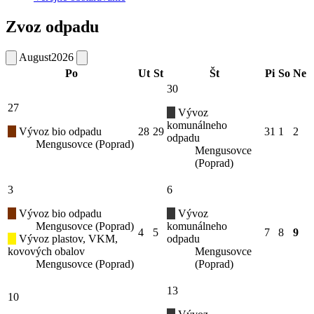
Zvoz odpadu
August
2026
Po
Ut
St
Št
Pi
So
Ne
30
27
Vývoz
komunálneho
Vývoz bio odpadu
28
29
31
1
2
odpadu
Mengusovce (Poprad)
Mengusovce
(Poprad)
3
6
Vývoz bio odpadu
Vývoz
Mengusovce (Poprad)
komunálneho
4
5
7
8
9
Vývoz plastov, VKM,
odpadu
kovových obalov
Mengusovce
Mengusovce (Poprad)
(Poprad)
13
10