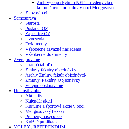
Zmluvy o poskytnutí NFP "Triedený zber
komunálnych odpadov v obci Mengusovce"
Zvoz odpadu
Samospráva
Starosta
Poslanci OZ
Zapisnice OZ
Uznesenia
Dokumenty
Všeobecne závazné nariadenia
Všeobecné dokumenty
Zverejňovanie
Úradná tabuľa
Zmluvy faktúry objednávky
Archiv Zmlúv, faktúr objednávok
Zmluvy, Faktúry, Objednávky
Verejné obstarávanie
Udalosti v obci
Aktuality
Kalendár akcií
Kultúrne a športové akcie v obci
Mengusovský bežkár
Premeny našej obce
Knižné publikácie
VOĽBY , REFERENDUM