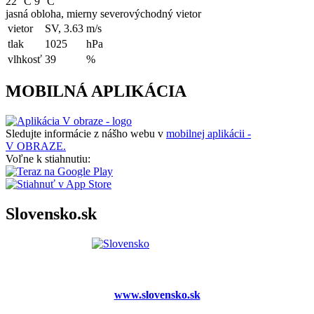
22 °C
9 °C
jasná obloha, mierny severovýchodný vietor
vietor
SV, 3.63
m/s
tlak
1025
hPa
vlhkosť
39
%
MOBILNÁ APLIKÁCIA
Sledujte informácie z nášho webu v
mobilnej aplikácii -
V OBRAZE.
Voľne k stiahnutiu:
Slovensko.sk
www.slovensko.sk