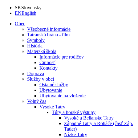
SK
Slovensky
EN
English
Obec
Všeobecné informácie
Tatranská brána - film
Symboly
História
Materská škola
Informácie pre rodičov
Činnosť
Kontakty
Doprava
Služby v obci
Ostatné služby
Ubytovanie
Ubytovanie na vloženie
Volný čas
Vysoké Tatry
Túry a horské výstupy
Vysoké a Belianske Tatry
Západné Tatry a Roháče (časť Záp.
Tatier)
Nízke Tatry