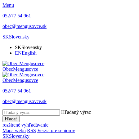
Menu
052/77 54 961
obec@mengusovce.sk
SK
Slovensky
SK
Slovensky
EN
English
Obec
Mengusovce
Obec
Mengusovce
052/77 54 961
obec@mengusovce.sk
Hľadaný výraz
Hľadať
rozšírené vyhľadávanie
Mapa webu
RSS
Verzia pre seniorov
SK
Slovensky