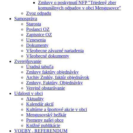
Zmluvy o poskytnutí NFP "Triedený zber
komunálnych odpadov v obci Mengusovce"
Zvoz odpadu
Samospráva
Starosta
Poslanci OZ
Zapisnice OZ
Uznesenia
Dokumenty
Všeobecne závazné nariadenia
Všeobecné dokumenty
Zverejňovanie
Úradná tabuľa
Zmluvy faktúry objednávky
Archiv Zmlúv, faktúr objednávok
Zmluvy, Faktúry, Objednávky
Verejné obstarávanie
Udalosti v obci
Aktuality
Kalendár akcií
Kultúrne a športové akcie v obci
Mengusovský bežkár
Premeny našej obce
Knižné publikácie
VOĽBY , REFERENDUM