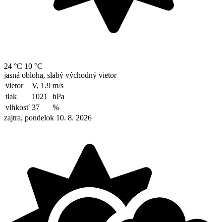
24 °C
10 °C
jasná obloha, slabý východný vietor
vietor
V, 1.9
m/s
tlak
1021
hPa
vlhkosť
37
%
zajtra, pondelok 10. 8. 2026