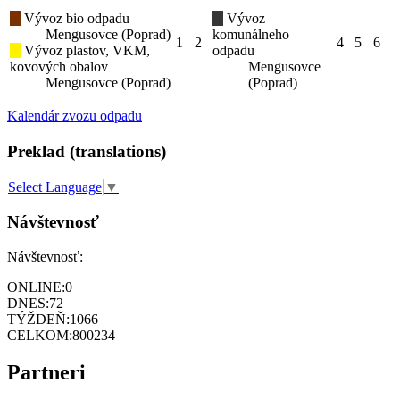
Vývoz bio odpadu
Vývoz
Mengusovce (Poprad)
komunálneho
1
2
4
5
6
Vývoz plastov, VKM,
odpadu
kovových obalov
Mengusovce
Mengusovce (Poprad)
(Poprad)
Kalendár zvozu odpadu
Preklad (translations)
Select Language
▼
Návštevnosť
Návštevnosť:
ONLINE:
0
DNES:
72
TÝŽDEŇ:
1066
CELKOM:
800234
Partneri