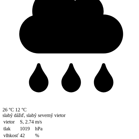
26 °C
12 °C
slabý dážď, slabý severný vietor
vietor
S, 2.74
m/s
tlak
1019
hPa
vlhkosť
42
%