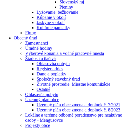
Slovenský raj
Pieniny
Lyžovanie, bežkovanie
Kúpanie v okolí
Jaskyne v okolí
Kultúrne pamiatky
Firmy
Obecný úrad
Zamestnanci
Úradné hodiny
Výberové konania a voľné pracovné miesta
Žiadosti a tlačivá
Ohlasovňa pobytu
Register adries
Dane a poplatky
Spoločný stavebný úrad
Životné prostredie, Miestne komunikácie
Ostatné
Ohlasovňa pobytu
Územný plán obce
Uzemný plán obce zmena a doplnok č. 7⁄2021
Uzemný plán obce zmena a doplnok č. 8⁄2023
Lokálne a terénne odborné poradenstvo pre neaktívne
osoby - Mengusovce
Projekty obce