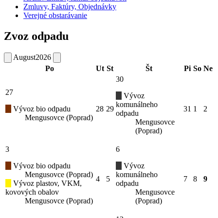
Zmluvy, Faktúry, Objednávky
Verejné obstarávanie
Zvoz odpadu
August
2026
Po
Ut
St
Št
Pi
So
Ne
30
27
Vývoz
komunálneho
Vývoz bio odpadu
28
29
31
1
2
odpadu
Mengusovce (Poprad)
Mengusovce
(Poprad)
3
6
Vývoz bio odpadu
Vývoz
Mengusovce (Poprad)
komunálneho
4
5
7
8
9
Vývoz plastov, VKM,
odpadu
kovových obalov
Mengusovce
Mengusovce (Poprad)
(Poprad)