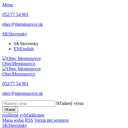
Menu
052/77 54 961
obec@mengusovce.sk
SK
Slovensky
SK
Slovensky
EN
English
Obec
Mengusovce
Obec
Mengusovce
052/77 54 961
obec@mengusovce.sk
Hľadaný výraz
Hľadať
rozšírené vyhľadávanie
Mapa webu
RSS
Verzia pre seniorov
SK
Slovensky