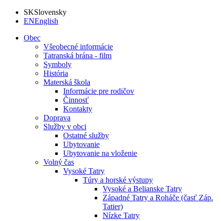
SK
Slovensky
EN
English
Obec
Všeobecné informácie
Tatranská brána - film
Symboly
História
Materská škola
Informácie pre rodičov
Činnosť
Kontakty
Doprava
Služby v obci
Ostatné služby
Ubytovanie
Ubytovanie na vloženie
Volný čas
Vysoké Tatry
Túry a horské výstupy
Vysoké a Belianske Tatry
Západné Tatry a Roháče (časť Záp.
Tatier)
Nízke Tatry