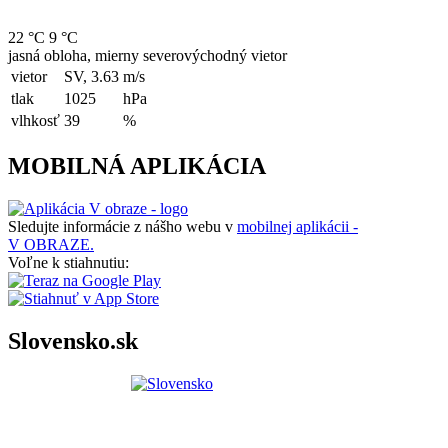
22 °C
9 °C
jasná obloha, mierny severovýchodný vietor
vietor
SV, 3.63
m/s
tlak
1025
hPa
vlhkosť
39
%
MOBILNÁ APLIKÁCIA
Sledujte informácie z nášho webu v
mobilnej aplikácii -
V OBRAZE.
Voľne k stiahnutiu:
Slovensko.sk