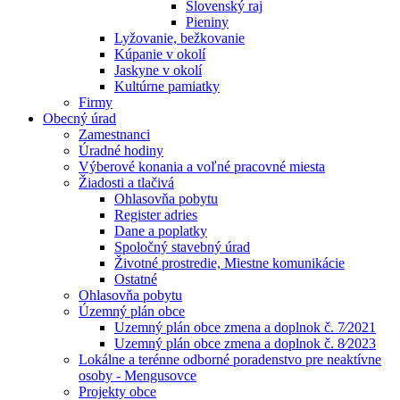
Slovenský raj
Pieniny
Lyžovanie, bežkovanie
Kúpanie v okolí
Jaskyne v okolí
Kultúrne pamiatky
Firmy
Obecný úrad
Zamestnanci
Úradné hodiny
Výberové konania a voľné pracovné miesta
Žiadosti a tlačivá
Ohlasovňa pobytu
Register adries
Dane a poplatky
Spoločný stavebný úrad
Životné prostredie, Miestne komunikácie
Ostatné
Ohlasovňa pobytu
Územný plán obce
Uzemný plán obce zmena a doplnok č. 7⁄2021
Uzemný plán obce zmena a doplnok č. 8⁄2023
Lokálne a terénne odborné poradenstvo pre neaktívne
osoby - Mengusovce
Projekty obce