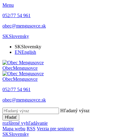
Menu
052/77 54 961
obec@mengusovce.sk
SK
Slovensky
SK
Slovensky
EN
English
Obec
Mengusovce
Obec
Mengusovce
052/77 54 961
obec@mengusovce.sk
Hľadaný výraz
Hľadať
rozšírené vyhľadávanie
Mapa webu
RSS
Verzia pre seniorov
SK
Slovensky