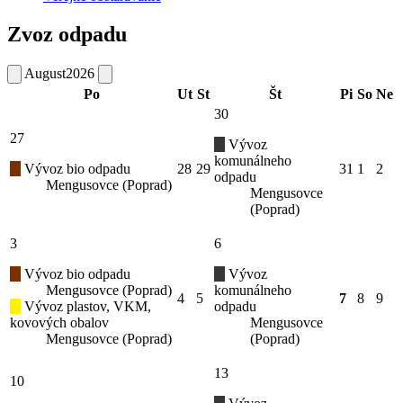
Zvoz odpadu
August
2026
Po
Ut
St
Št
Pi
So
Ne
30
27
Vývoz
komunálneho
Vývoz bio odpadu
28
29
31
1
2
odpadu
Mengusovce (Poprad)
Mengusovce
(Poprad)
3
6
Vývoz bio odpadu
Vývoz
Mengusovce (Poprad)
komunálneho
4
5
7
8
9
Vývoz plastov, VKM,
odpadu
kovových obalov
Mengusovce
Mengusovce (Poprad)
(Poprad)
13
10