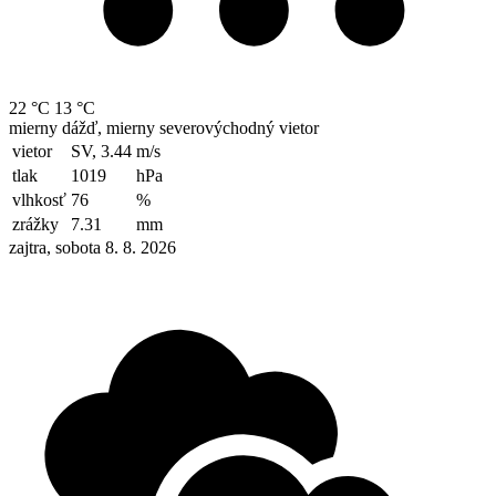
22 °C
13 °C
mierny dážď, mierny severovýchodný vietor
vietor
SV, 3.44
m/s
tlak
1019
hPa
vlhkosť
76
%
zrážky
7.31
mm
zajtra, sobota 8. 8. 2026