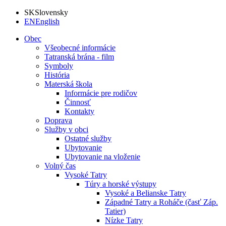
SK
Slovensky
EN
English
Obec
Všeobecné informácie
Tatranská brána - film
Symboly
História
Materská škola
Informácie pre rodičov
Činnosť
Kontakty
Doprava
Služby v obci
Ostatné služby
Ubytovanie
Ubytovanie na vloženie
Volný čas
Vysoké Tatry
Túry a horské výstupy
Vysoké a Belianske Tatry
Západné Tatry a Roháče (časť Záp.
Tatier)
Nízke Tatry