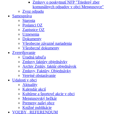
Zmluvy o poskytnutí NFP "Triedený zber
komunálnych odpadov v obci Mengusovce"
Zvoz odpadu
Samospráva
Starosta
Poslanci OZ
Zapisnice OZ
Uznesenia
Dokumenty
Všeobecne závazné nariadenia
Všeobecné dokumenty
Zverejňovanie
Úradná tabuľa
Zmluvy faktúry objednávky
Archiv Zmlúv, faktúr objednávok
Zmluvy, Faktúry, Objednávky
Verejné obstarávanie
Udalosti v obci
Aktuality
Kalendár akcií
Kultúrne a športové akcie v obci
Mengusovský bežkár
Premeny našej obce
Knižné publikácie
VOĽBY , REFERENDUM