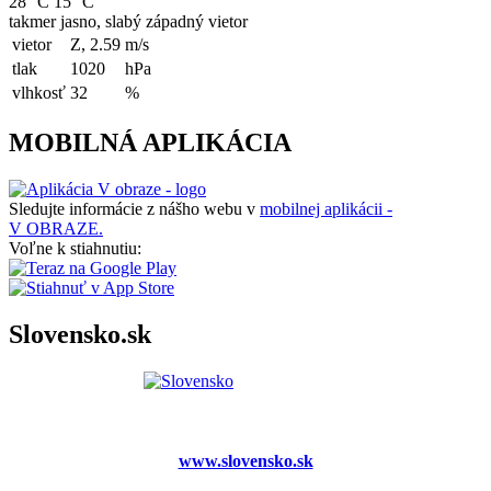
28 °C
15 °C
takmer jasno, slabý západný vietor
vietor
Z, 2.59
m/s
tlak
1020
hPa
vlhkosť
32
%
MOBILNÁ APLIKÁCIA
Sledujte informácie z nášho webu v
mobilnej aplikácii -
V OBRAZE.
Voľne k stiahnutiu:
Slovensko.sk
www.slovensko.sk