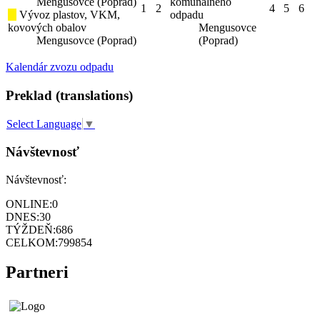
Mengusovce (Poprad)
komunálneho
1
2
4
5
6
Vývoz plastov, VKM,
odpadu
kovových obalov
Mengusovce
Mengusovce (Poprad)
(Poprad)
Kalendár zvozu odpadu
Preklad (translations)
Select Language
▼
Návštevnosť
Návštevnosť:
ONLINE:
0
DNES:
30
TÝŽDEŇ:
686
CELKOM:
799854
Partneri