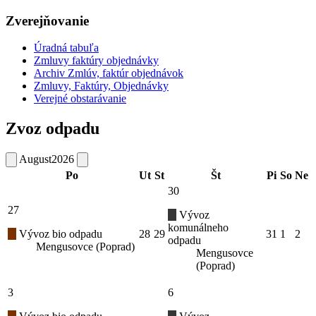
Zverejňovanie
Úradná tabuľa
Zmluvy faktúry objednávky
Archiv Zmlúv, faktúr objednávok
Zmluvy, Faktúry, Objednávky
Verejné obstarávanie
Zvoz odpadu
August
2026
Po
Ut
St
Št
Pi
So
Ne
30
27
Vývoz
komunálneho
Vývoz bio odpadu
28
29
31
1
2
odpadu
Mengusovce (Poprad)
Mengusovce
(Poprad)
3
6