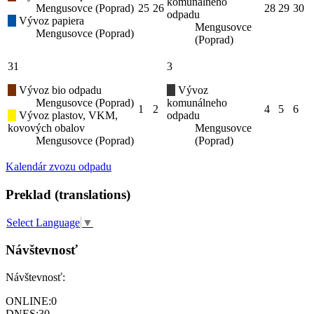
komunálneho
Mengusovce (Poprad)
25
26
28
29
30
odpadu
Vývoz papiera
Mengusovce
Mengusovce (Poprad)
(Poprad)
31
3
Vývoz bio odpadu
Vývoz
Mengusovce (Poprad)
komunálneho
1
2
4
5
6
Vývoz plastov, VKM,
odpadu
kovových obalov
Mengusovce
Mengusovce (Poprad)
(Poprad)
Kalendár zvozu odpadu
Preklad (translations)
Select Language
▼
Návštevnosť
Návštevnosť:
ONLINE:
0
DNES:
30