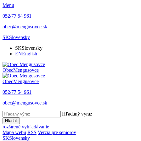
Menu
052/77 54 961
obec@mengusovce.sk
SK
Slovensky
SK
Slovensky
EN
English
Obec
Mengusovce
Obec
Mengusovce
052/77 54 961
obec@mengusovce.sk
Hľadaný výraz
Hľadať
rozšírené vyhľadávanie
Mapa webu
RSS
Verzia pre seniorov
SK
Slovensky