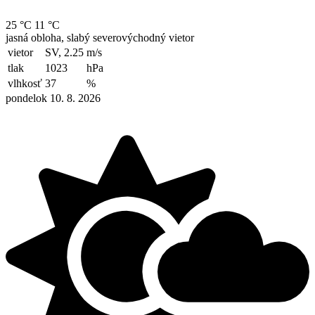
25 °C
11 °C
jasná obloha, slabý severovýchodný vietor
vietor
SV, 2.25
m/s
tlak
1023
hPa
vlhkosť
37
%
pondelok 10. 8. 2026