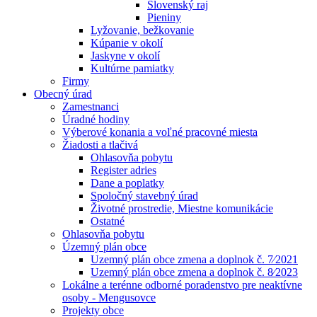
Slovenský raj
Pieniny
Lyžovanie, bežkovanie
Kúpanie v okolí
Jaskyne v okolí
Kultúrne pamiatky
Firmy
Obecný úrad
Zamestnanci
Úradné hodiny
Výberové konania a voľné pracovné miesta
Žiadosti a tlačivá
Ohlasovňa pobytu
Register adries
Dane a poplatky
Spoločný stavebný úrad
Životné prostredie, Miestne komunikácie
Ostatné
Ohlasovňa pobytu
Územný plán obce
Uzemný plán obce zmena a doplnok č. 7⁄2021
Uzemný plán obce zmena a doplnok č. 8⁄2023
Lokálne a terénne odborné poradenstvo pre neaktívne
osoby - Mengusovce
Projekty obce