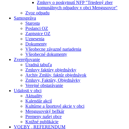
Zmluvy o poskytnutí NFP "Triedený zber
komunálnych odpadov v obci Mengusovce"
Zvoz odpadu
Samospráva
Starosta
Poslanci OZ
Zapisnice OZ
Uznesenia
Dokumenty
Všeobecne závazné nariadenia
Všeobecné dokumenty
Zverejňovanie
Úradná tabuľa
Zmluvy faktúry objednávky
Archiv Zmlúv, faktúr objednávok
Zmluvy, Faktúry, Objednávky
Verejné obstarávanie
Udalosti v obci
Aktuality
Kalendár akcií
Kultúrne a športové akcie v obci
Mengusovský bežkár
Premeny našej obce
Knižné publikácie
VOĽBY , REFERENDUM