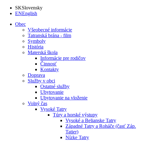
SK
Slovensky
EN
English
Obec
Všeobecné informácie
Tatranská brána - film
Symboly
História
Materská škola
Informácie pre rodičov
Činnosť
Kontakty
Doprava
Služby v obci
Ostatné služby
Ubytovanie
Ubytovanie na vloženie
Volný čas
Vysoké Tatry
Túry a horské výstupy
Vysoké a Belianske Tatry
Západné Tatry a Roháče (časť Záp.
Tatier)
Nízke Tatry