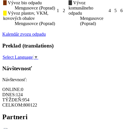
Vývoz bio odpadu
Vývoz
Mengusovce (Poprad)
komunálneho
1
2
4
5
6
Vývoz plastov, VKM,
odpadu
kovových obalov
Mengusovce
Mengusovce (Poprad)
(Poprad)
Kalendár zvozu odpadu
Preklad (translations)
Select Language
▼
Návštevnosť
Návštevnosť:
ONLINE:
0
DNES:
124
TÝŽDEŇ:
954
CELKOM:
800122
Partneri