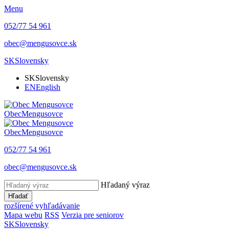
Menu
052/77 54 961
obec@mengusovce.sk
SK
Slovensky
SK
Slovensky
EN
English
Obec
Mengusovce
Obec
Mengusovce
052/77 54 961
obec@mengusovce.sk
Hľadaný výraz
Hľadať
rozšírené vyhľadávanie
Mapa webu
RSS
Verzia pre seniorov
SK
Slovensky