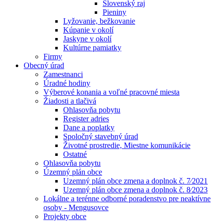
Slovenský raj
Pieniny
Lyžovanie, bežkovanie
Kúpanie v okolí
Jaskyne v okolí
Kultúrne pamiatky
Firmy
Obecný úrad
Zamestnanci
Úradné hodiny
Výberové konania a voľné pracovné miesta
Žiadosti a tlačivá
Ohlasovňa pobytu
Register adries
Dane a poplatky
Spoločný stavebný úrad
Životné prostredie, Miestne komunikácie
Ostatné
Ohlasovňa pobytu
Územný plán obce
Uzemný plán obce zmena a doplnok č. 7⁄2021
Uzemný plán obce zmena a doplnok č. 8⁄2023
Lokálne a terénne odborné poradenstvo pre neaktívne
osoby - Mengusovce
Projekty obce