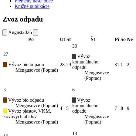
Premeny našej obce
Knižné publikácie
Zvoz odpadu
August
2026
Po
Ut
St
Št
Pi
So
Ne
30
27
Vývoz
komunálneho
Vývoz bio odpadu
28
29
31
1
2
odpadu
Mengusovce (Poprad)
Mengusovce
(Poprad)
3
6
Vývoz bio odpadu
Vývoz
Mengusovce (Poprad)
komunálneho
4
5
7
8
9
Vývoz plastov, VKM,
odpadu
kovových obalov
Mengusovce
Mengusovce (Poprad)
(Poprad)
13