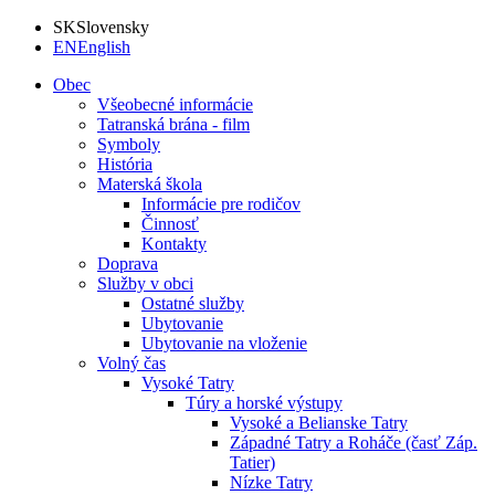
SK
Slovensky
EN
English
Obec
Všeobecné informácie
Tatranská brána - film
Symboly
História
Materská škola
Informácie pre rodičov
Činnosť
Kontakty
Doprava
Služby v obci
Ostatné služby
Ubytovanie
Ubytovanie na vloženie
Volný čas
Vysoké Tatry
Túry a horské výstupy
Vysoké a Belianske Tatry
Západné Tatry a Roháče (časť Záp.
Tatier)
Nízke Tatry