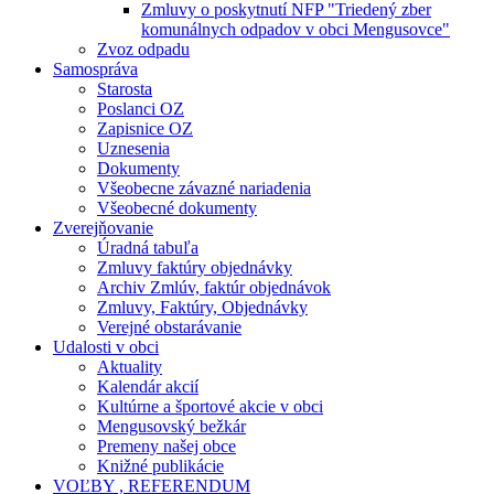
Zmluvy o poskytnutí NFP "Triedený zber
komunálnych odpadov v obci Mengusovce"
Zvoz odpadu
Samospráva
Starosta
Poslanci OZ
Zapisnice OZ
Uznesenia
Dokumenty
Všeobecne závazné nariadenia
Všeobecné dokumenty
Zverejňovanie
Úradná tabuľa
Zmluvy faktúry objednávky
Archiv Zmlúv, faktúr objednávok
Zmluvy, Faktúry, Objednávky
Verejné obstarávanie
Udalosti v obci
Aktuality
Kalendár akcií
Kultúrne a športové akcie v obci
Mengusovský bežkár
Premeny našej obce
Knižné publikácie
VOĽBY , REFERENDUM