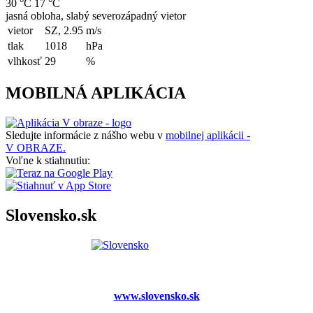
30 °C
17 °C
jasná obloha, slabý severozápadný vietor
vietor
SZ, 2.95
m/s
tlak
1018
hPa
vlhkosť
29
%
MOBILNÁ APLIKÁCIA
Sledujte informácie z nášho webu v
mobilnej aplikácii -
V OBRAZE.
Voľne k stiahnutiu:
Slovensko.sk
www.slovensko.sk