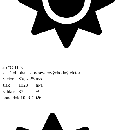
25 °C
11 °C
jasná obloha, slabý severovýchodný vietor
vietor
SV, 2.25
m/s
tlak
1023
hPa
vlhkosť
37
%
pondelok 10. 8. 2026