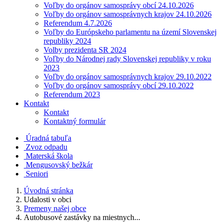
Voľby do orgánov samosprávy obcí 24.10.2026
Voľby do orgánov samosprávnych krajov 24.10.2026
Referendum 4.7.2026
Voľby do Európskeho parlamentu na území Slovenskej
republiky 2024
Volby prezidenta SR 2024
Voľby do Národnej rady Slovenskej republiky v roku
2023
Voľby do orgánov samosprávnych krajov 29.10.2022
Voľby do orgánov samosprávy obcí 29.10.2022
Referendum 2023
Kontakt
Kontakt
Kontaktný formulár
Úradná tabuľa
Zvoz odpadu
Materská škola
Mengusovský bežkár
Seniori
Úvodná stránka
Udalosti v obci
Premeny našej obce
Autobusové zastávky na miestnych...