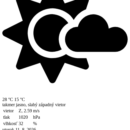
28 °C
15 °C
takmer jasno, slabý západný vietor
vietor
Z, 2.59
m/s
tlak
1020
hPa
vlhkosť
32
%
utorok 11. 8. 2026