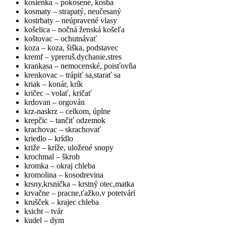
kosienka – pokosené, kosba
kosmaty – strapatý, neučesaný
kostrbaty – neúpravené vlasy
košelica – nočná ženská košeľa
koštovac – ochutnávať
koza – koza, šiška, podstavec
kremf – ypreruš.dychanie,stres
krankasa – nemocenské, poisťovňa
krenkovac – trápiť sa,starať sa
kriak – konár, krík
kričec – volať, kričať
krdovan – orgován
krz-naskrz – celkom, úplne
krepčic – tančiť odzemok
krachovac – skrachovať
kriedlo – krídlo
križe – kríže, uložené snopy
krochmal – škrob
kromka – okraj chleba
kromolina – kosodrevina
krsny,krsnička – krstný otec,matka
krvačne – pracne,ťažko,v potetvári
krušček – krajec chleba
ksicht – tvár
kudel – dym