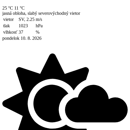
25 °C
11 °C
jasná obloha, slabý severovýchodný vietor
vietor
SV, 2.25
m/s
tlak
1023
hPa
vlhkosť
37
%
pondelok 10. 8. 2026