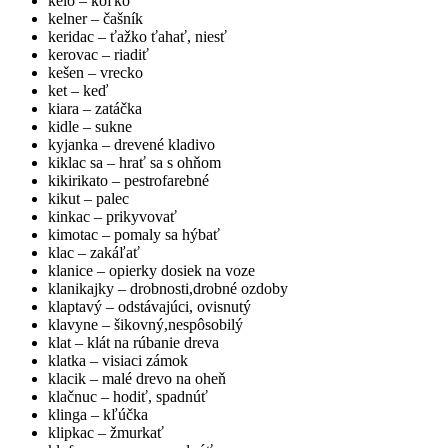
kelo – koľko
kelner – čašník
keridac – ťažko ťahať, niesť
kerovac – riadiť
kešen – vrecko
ket – keď
kiara – zatáčka
kidle – sukne
kyjanka – drevené kladivo
kiklac sa – hrať sa s ohňom
kikirikato – pestrofarebné
kikut – palec
kinkac – prikyvovať
kimotac – pomaly sa hýbať
klac – zakáľať
klanice – opierky dosiek na voze
klanikajky – drobnosti,drobné ozdoby
klaptavý – odstávajúci, ovisnutý
klavyne – šikovný,nespôsobilý
klat – klát na rúbanie dreva
klatka – visiaci zámok
klacik – malé drevo na oheň
klačnuc – hodiť, spadnúť
klinga – kľúčka
klipkac – žmurkať