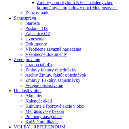
Zmluvy o poskytnutí NFP "Triedený zber
komunálnych odpadov v obci Mengusovce"
Zvoz odpadu
Samospráva
Starosta
Poslanci OZ
Zapisnice OZ
Uznesenia
Dokumenty
Všeobecne závazné nariadenia
Všeobecné dokumenty
Zverejňovanie
Úradná tabuľa
Zmluvy faktúry objednávky
Archiv Zmlúv, faktúr objednávok
Zmluvy, Faktúry, Objednávky
Verejné obstarávanie
Udalosti v obci
Aktuality
Kalendár akcií
Kultúrne a športové akcie v obci
Mengusovský bežkár
Premeny našej obce
Knižné publikácie
VOĽBY , REFERENDUM