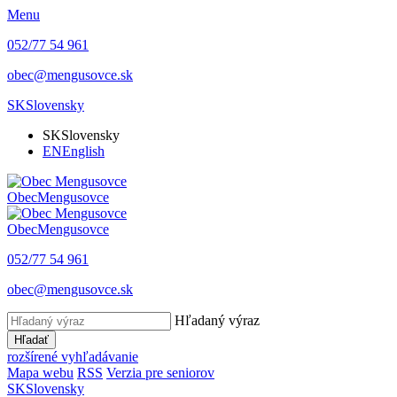
Menu
052/77 54 961
obec@mengusovce.sk
SK
Slovensky
SK
Slovensky
EN
English
Obec
Mengusovce
Obec
Mengusovce
052/77 54 961
obec@mengusovce.sk
Hľadaný výraz
Hľadať
rozšírené vyhľadávanie
Mapa webu
RSS
Verzia pre seniorov
SK
Slovensky