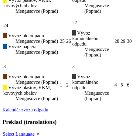
Vývoz plastov, VKM,
odpadu
kovových obalov
Mengusovce
Mengusovce (Poprad)
(Poprad)
27
24
Vývoz
Vývoz bio odpadu
komunálneho
Mengusovce (Poprad)
25
26
28
29
30
odpadu
Vývoz papiera
Mengusovce
Mengusovce (Poprad)
(Poprad)
31
3
Vývoz bio odpadu
Vývoz
Mengusovce (Poprad)
komunálneho
1
2
4
5
6
Vývoz plastov, VKM,
odpadu
kovových obalov
Mengusovce
Mengusovce (Poprad)
(Poprad)
Kalendár zvozu odpadu
Preklad (translations)
Select Language
▼