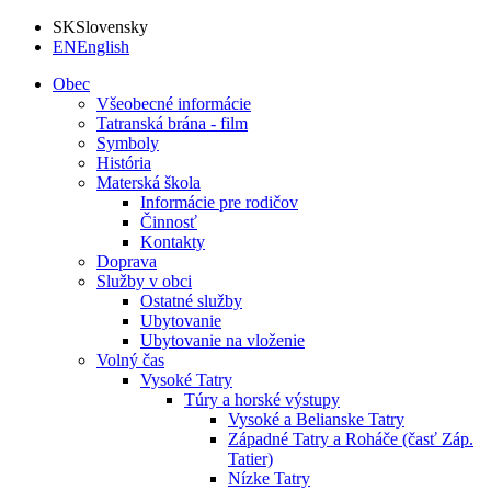
SK
Slovensky
EN
English
Obec
Všeobecné informácie
Tatranská brána - film
Symboly
História
Materská škola
Informácie pre rodičov
Činnosť
Kontakty
Doprava
Služby v obci
Ostatné služby
Ubytovanie
Ubytovanie na vloženie
Volný čas
Vysoké Tatry
Túry a horské výstupy
Vysoké a Belianske Tatry
Západné Tatry a Roháče (časť Záp.
Tatier)
Nízke Tatry