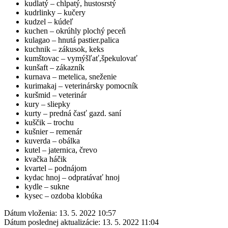
kudlatý – chlpatý, hustosrstý
kudrlinky – kučery
kudzel – kúdeľ
kuchen – okrúhly plochý peceň
kulagao – hnutá pastier.palica
kuchnik – zákusok, keks
kumštovac – vymýšľať,špekulovať
kunšaft – zákazník
kurnava – metelica, sneženie
kurimakaj – veterinársky pomocník
kuršmid – veterinár
kury – sliepky
kurty – predná časť gazd. saní
kuščik – trochu
kušnier – remenár
kuverda – obálka
kutel – jaternica, črevo
kvačka háčik
kvartel – podnájom
kydac hnoj – odpratávať hnoj
kydle – sukne
kysec – ozdoba klobúka
Dátum vloženia:
13. 5. 2022 10:57
Dátum poslednej aktualizácie:
13. 5. 2022 11:04