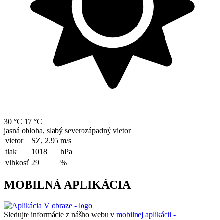
30 °C
17 °C
jasná obloha, slabý severozápadný vietor
vietor
SZ, 2.95
m/s
tlak
1018
hPa
vlhkosť
29
%
MOBILNÁ APLIKÁCIA
Sledujte informácie z nášho webu v
mobilnej aplikácii -