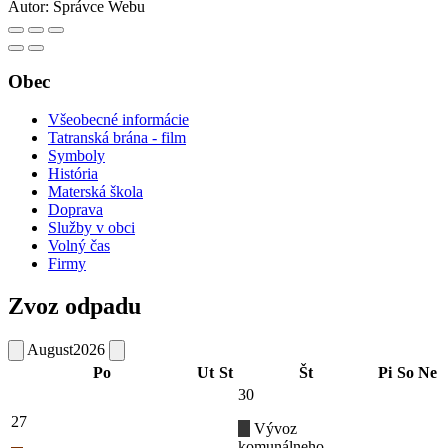
Autor:
Správce Webu
Obec
Všeobecné informácie
Tatranská brána - film
Symboly
História
Materská škola
Doprava
Služby v obci
Volný čas
Firmy
Zvoz odpadu
August
2026
Po
Ut
St
Št
Pi
So
Ne
30
27
Vývoz
komunálneho