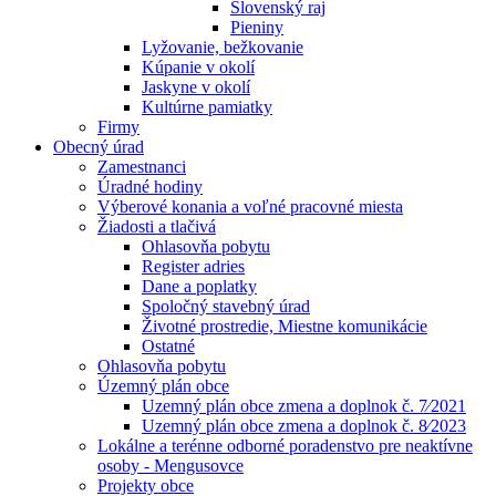
Slovenský raj
Pieniny
Lyžovanie, bežkovanie
Kúpanie v okolí
Jaskyne v okolí
Kultúrne pamiatky
Firmy
Obecný úrad
Zamestnanci
Úradné hodiny
Výberové konania a voľné pracovné miesta
Žiadosti a tlačivá
Ohlasovňa pobytu
Register adries
Dane a poplatky
Spoločný stavebný úrad
Životné prostredie, Miestne komunikácie
Ostatné
Ohlasovňa pobytu
Územný plán obce
Uzemný plán obce zmena a doplnok č. 7⁄2021
Uzemný plán obce zmena a doplnok č. 8⁄2023
Lokálne a terénne odborné poradenstvo pre neaktívne
osoby - Mengusovce
Projekty obce