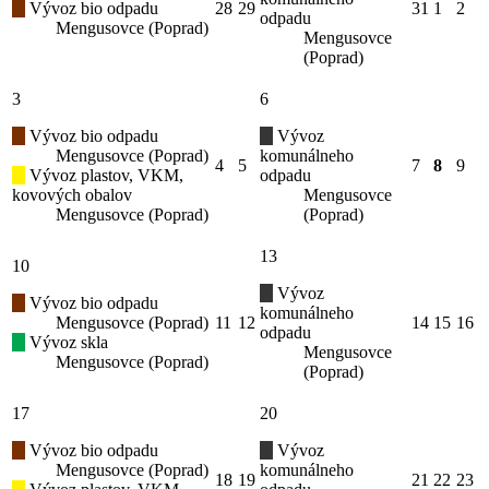
Vývoz bio odpadu
28
29
31
1
2
odpadu
Mengusovce (Poprad)
Mengusovce
(Poprad)
3
6
Vývoz bio odpadu
Vývoz
Mengusovce (Poprad)
komunálneho
4
5
7
8
9
Vývoz plastov, VKM,
odpadu
kovových obalov
Mengusovce
Mengusovce (Poprad)
(Poprad)
13
10
Vývoz
Vývoz bio odpadu
komunálneho
Mengusovce (Poprad)
11
12
14
15
16
odpadu
Vývoz skla
Mengusovce
Mengusovce (Poprad)
(Poprad)
17
20
Vývoz bio odpadu
Vývoz
Mengusovce (Poprad)
komunálneho
18
19
21
22
23