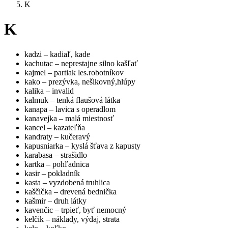
K
K
kadzi – kadiaľ, kade
kachutac – neprestajne silno kašľať
kajmel – partiak les.robotníkov
kako – prezývka, nešikovný,hlúpy
kalika – invalid
kalmuk – tenká flaušová látka
kanapa – lavica s operadlom
kanavejka – malá miestnosť
kancel – kazateľňa
kandraty – kučeravý
kapusniarka – kyslá šťava z kapusty
karabasa – strašidlo
kartka – pohľadnica
kasir – pokladník
kasta – vyzdobená truhlica
kaščička – drevená bednička
kašmir – druh látky
kavenčic – trpieť, byť nemocný
kelčik – náklady, výdaj, strata