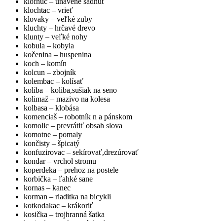
klofnuc – unavene sadnúť
klochtac – vrieť
klovaky – veľké zuby
kluchty – hrčavé drevo
klunty – veľké nohy
kobula – kobyla
kočenina – huspenina
koch – komín
kolcun – zbojník
kolembac – kolísať
koliba – koliba,sušiak na seno
kolimaž – mazivo na kolesa
kolbasa – klobása
komenciaš – robotník n a pánskom
komolic – prevrátiť obsah slova
komotne – pomaly
končisty – špicatý
konfuzirovac – sekírovať,drezúrovať
kondar – vrchol stromu
koperdeka – prehoz na postele
korbička – ľahké sane
kornas – kanec
korman – riaditka na bicykli
kotkodakac – krákoriť
kosička – trojhranná šatka